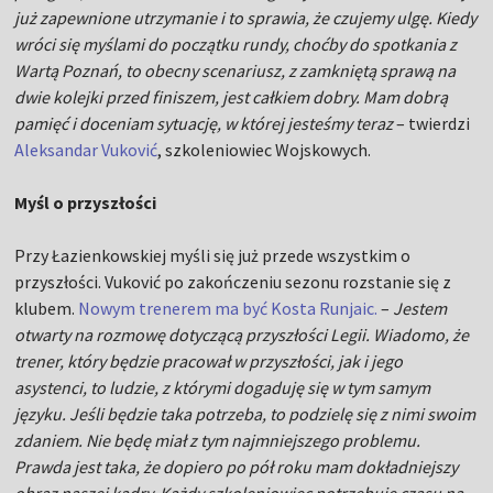
już zapewnione utrzymanie i to sprawia, że czujemy ulgę. Kiedy
wróci się myślami do początku rundy, choćby do spotkania z
Wartą Poznań, to obecny scenariusz, z zamkniętą sprawą na
dwie kolejki przed finiszem, jest całkiem dobry. Mam dobrą
pamięć i doceniam sytuację, w której jesteśmy teraz
– twierdzi
Aleksandar Vuković
, szkoleniowiec Wojskowych.
Myśl o przyszłości
Przy Łazienkowskiej myśli się już przede wszystkim o
przyszłości. Vuković po zakończeniu sezonu rozstanie się z
klubem.
Nowym trenerem ma być Kosta Runjaic.
–
Jestem
otwarty na rozmowę dotyczącą przyszłości Legii. Wiadomo, że
trener, który będzie pracował w przyszłości, jak i jego
asystenci, to ludzie, z którymi dogaduję się w tym samym
języku. Jeśli będzie taka potrzeba, to podzielę się z nimi swoim
zdaniem. Nie będę miał z tym najmniejszego problemu.
Prawda jest taka, że dopiero po pół roku mam dokładniejszy