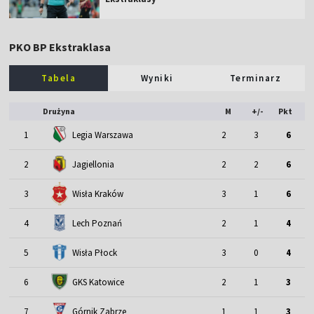
PKO BP Ekstraklasa
Tabela
Wyniki
Terminarz
Drużyna
M
+/-
Pkt
1
Legia Warszawa
2
3
6
2
Jagiellonia
2
2
6
3
Wisła Kraków
3
1
6
4
Lech Poznań
2
1
4
5
Wisła Płock
3
0
4
6
GKS Katowice
2
1
3
7
Górnik Zabrze
1
1
3