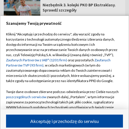
Niezbędnik 3. kolejki PKO BP Ekstraklasy.
Sprawdź szczegóły
Szanujemy Twoją prywatność
Kliknij "Akceptuję i przechodzę do serwisu", aby wyrazić zgody na
korzystanie z technologii automatycznego śledzenia i zbierania danych,
TVP
dostęp do informacji na Twoim urządzeniu końcowym i ich
Abonament TVP
Regulamin TVP
przechowywanie oraz na przetwarzanie Twoich danych osobowych przez
nas, czyli Telewizję Polską S.A. w likwidacji (zwaną dalej również „TVP”),
Polityka prywatności
Sklep TVP
Zaufanych Partnerów z IAB* (1201 firm)
oraz pozostałych
Zaufanych
Partnerów TVP (93 firm)
, w celach marketingowych (w tym do
Biuro Reklamy
Moje zgody
zautomatyzowanego dopasowania reklam do Twoich zainteresowań i
mierzenia ich skuteczności) i pozostałych, które wskazujemy poniżej, a
Oferta Handlowa
Biuro reklamy
także zgody na udostępnianie przez nas identyfikatora PPID do Google.
Telegazeta ogłoszenia
Kontakt
Twoje dane osobowe zbierane podczas odwiedzania przez Ciebie naszych
Emisja w TVP
poszczególnych serwisów
zwanych dalej „Portalem”, w tym informacje
zapisywane za pomocą technologii takich jak: pliki cookie, sygnalizatory
Kanały
Rada Programowa
WWW lub innych podobnych technologii umożliwiających świadczenie
dopasowanych i bezpiecznych usług, personalizację treści oraz reklam,
Ogłoszenia przetargowe
udostępnianie funkcji mediów społecznościowych oraz analizowanie
©2026 Telewizja Polska Spółka Akcyjna w likwidacji
Akceptuję i przechodzę do serwisu
ruchu w Internecie.
Akademia Telewizyjna