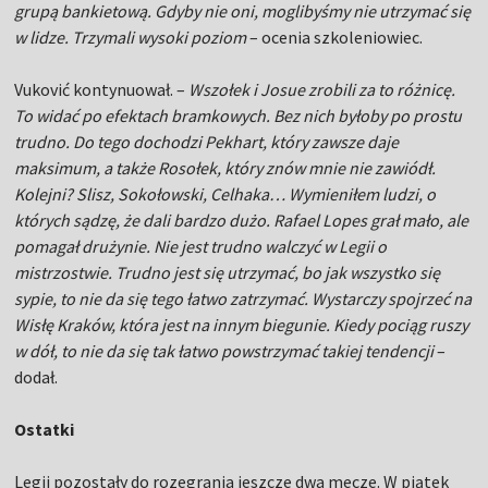
grupą bankietową. Gdyby nie oni, moglibyśmy nie utrzymać się
w lidze. Trzymali wysoki poziom
– ocenia szkoleniowiec.
Vuković kontynuował. –
Wszołek i Josue zrobili za to różnicę.
To widać po efektach bramkowych. Bez nich byłoby po prostu
trudno. Do tego dochodzi Pekhart, który zawsze daje
maksimum, a także Rosołek, który znów mnie nie zawiódł.
Kolejni? Slisz, Sokołowski, Celhaka… Wymieniłem ludzi, o
których sądzę, że dali bardzo dużo. Rafael Lopes grał mało, ale
pomagał drużynie. Nie jest trudno walczyć w Legii o
mistrzostwie. Trudno jest się utrzymać, bo jak wszystko się
sypie, to nie da się tego łatwo zatrzymać. Wystarczy spojrzeć na
Wisłę Kraków, która jest na innym biegunie. Kiedy pociąg ruszy
w dół, to nie da się tak łatwo powstrzymać takiej tendencji
–
dodał.
Ostatki
Legii pozostały do rozegrania jeszcze dwa mecze. W piątek