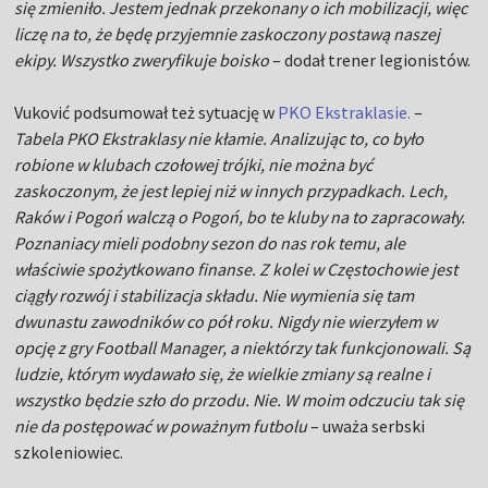
się zmieniło. Jestem jednak przekonany o ich mobilizacji, więc
liczę na to, że będę przyjemnie zaskoczony postawą naszej
ekipy. Wszystko zweryfikuje boisko
– dodał trener legionistów.
Vuković podsumował też sytuację w
PKO Ekstraklasie.
–
Tabela PKO Ekstraklasy nie kłamie. Analizując to, co było
robione w klubach czołowej trójki, nie można być
zaskoczonym, że jest lepiej niż w innych przypadkach. Lech,
Raków i Pogoń walczą o Pogoń, bo te kluby na to zapracowały.
Poznaniacy mieli podobny sezon do nas rok temu, ale
właściwie spożytkowano finanse. Z kolei w Częstochowie jest
ciągły rozwój i stabilizacja składu. Nie wymienia się tam
dwunastu zawodników co pół roku. Nigdy nie wierzyłem w
opcję z gry Football Manager, a niektórzy tak funkcjonowali. Są
ludzie, którym wydawało się, że wielkie zmiany są realne i
wszystko będzie szło do przodu. Nie. W moim odczuciu tak się
nie da postępować w poważnym futbolu
– uważa serbski
szkoleniowiec.