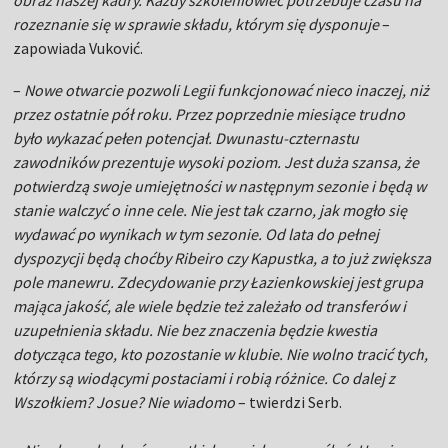
obraz naszej kadry. Każdy szkoleniowiec potrzebuje czasu na
rozeznanie się w sprawie składu, którym się dysponuje
–
zapowiada Vuković.
–
Nowe otwarcie pozwoli Legii funkcjonować nieco inaczej, niż
przez ostatnie pół roku. Przez poprzednie miesiące trudno
było wykazać pełen potencjał. Dwunastu-czternastu
zawodników prezentuje wysoki poziom. Jest duża szansa, że
potwierdzą swoje umiejętności w następnym sezonie i będą w
stanie walczyć o inne cele. Nie jest tak czarno, jak mogło się
wydawać po wynikach w tym sezonie. Od lata do pełnej
dyspozycji będą choćby Ribeiro czy Kapustka, a to już zwiększa
pole manewru. Zdecydowanie przy Łazienkowskiej jest grupa
mająca jakość, ale wiele będzie też zależało od transferów i
uzupełnienia składu. Nie bez znaczenia będzie kwestia
dotycząca tego, kto pozostanie w klubie. Nie wolno tracić tych,
którzy są wiodącymi postaciami i robią różnice. Co dalej z
Wszołkiem? Josue? Nie wiadomo
– twierdzi Serb.