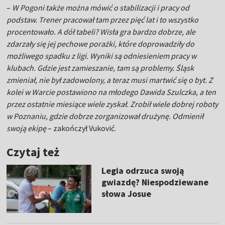
–
W Pogoni także można mówić o stabilizacji i pracy od
podstaw. Trener pracował tam przez pięć lat i to wszystko
procentowało. A dół tabeli? Wisła gra bardzo dobrze, ale
zdarzały się jej pechowe porażki, które doprowadziły do
możliwego spadku z ligi. Wyniki są odniesieniem pracy w
klubach. Gdzie jest zamieszanie, tam są problemy. Śląsk
zmieniał, nie był zadowolony, a teraz musi martwić się o byt. Z
kolei w Warcie postawiono na młodego Dawida Szulczka, a ten
przez ostatnie miesiące wiele zyskał. Zrobił wiele dobrej roboty
w Poznaniu, gdzie dobrze zorganizował drużynę. Odmienił
swoją ekipę
– zakończył Vuković.
Czytaj też
Legia odrzuca swoją
gwiazdę? Niespodziewane
słowa Josue