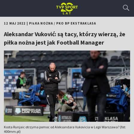
12 MAJ 2022
|
PIŁKA NOŻNA
/
PKO BP EKSTRAKLASA
Aleksandar Vuković: są tacy, którzy wierzą, że
piłka nożna jest jak Football Manager
Kosta Runjaic otrzyma pomoc od Aleksandara Vukovicia w Legii Warszawa? (fot:
400mm.pl)