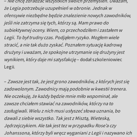
–
Nie chcę zdradzać wszystkich swoich przemyśleń. Uważam,
że Legia potrzebuje uzupełnień w obronie. Jednak w
ofensywie niezbędne będzie znalezienie nowych zawodników,
jeśli nie zatrzyma się tych, którzy są. Mam prawo do
subiektywnej oceny. Wiem, co przechodziłem i zastałem w
Legii. To był trudny czas. Podjąłem ryzyko. Mogłem wiele
stracić, a nie tak dużo zyskać. Poznałem sytuację kadrową
drużyny i uważam, że spokojne utrzymanie się drużyny jest
wynikiem, który daje mi satysfakcję
– dodał szkoleniowiec
Legii.
–
Zawsze jest tak, że jest grono zawodników, z których jest się
zadowolonym. Zawodnicy mają podobnie w kwestii trenera.
Nie oczekuję, że każdy będzie mnie miło wspominał, ale
zawsze chciałem stawiać na zawodników, którzy na to
zasługiwali. Wielu z nich musi usłyszeć słowa uznania, bo
dawali z siebie wszystko. Tak jest z Misztą, Wieteską,
Jędrzejczykiem. Ale tak jest tez w przypadku Rose’a czy
Johanssona, którzy byli wręcz wyganiani z Legii i nazywano ich