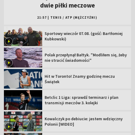
dwie piłki meczowe
21:57
|
TENIS
/
ATP (MĘŻCZYŹNI)
Sportowy wieczór 07.08. (gość: Bartłomiej
Kubkowski)
Polak przepłynął Bałtyk. "Modliłem się, żeby
nie stracić świadomości"
Hit w Toronto! Znamy godzinę meczu
Świątek
Betclic 1 Liga: sprawdź terminarz i plan
transmisji meczów 3. kolejki
Kowalczyk po debiucie: jestem wdzięczny
Polonii [WIDEO]