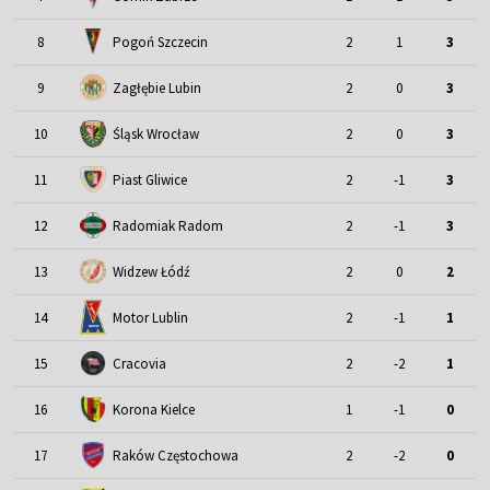
8
Pogoń Szczecin
2
1
3
9
Zagłębie Lubin
2
0
3
Śląsk Wrocław
10
2
0
3
11
Piast Gliwice
2
-1
3
12
Radomiak Radom
2
-1
3
13
Widzew Łódź
2
0
2
Motor Lublin
14
2
-1
1
15
Cracovia
2
-2
1
16
Korona Kielce
1
-1
0
17
Raków Częstochowa
2
-2
0