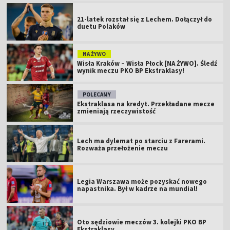
21-latek rozstał się z Lechem. Dołączył do
duetu Polaków
NA ŻYWO
Wisła Kraków – Wisła Płock [NA ŻYWO]. Śledź
wynik meczu PKO BP Ekstraklasy!
POLECAMY
Ekstraklasa na kredyt. Przekładane mecze
zmieniają rzeczywistość
Lech ma dylemat po starciu z Farerami.
Rozważa przełożenie meczu
Legia Warszawa może pozyskać nowego
napastnika. Był w kadrze na mundial!
Oto sędziowie meczów 3. kolejki PKO BP
Ekstraklasy