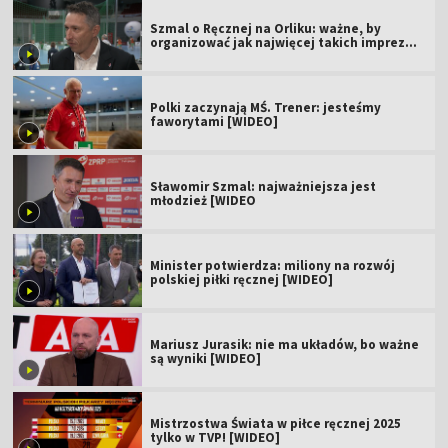
Szmal o Ręcznej na Orliku: ważne, by
organizować jak najwięcej takich imprez
[WIDEO]
Polki zaczynają MŚ. Trener: jesteśmy
faworytami [WIDEO]
Sławomir Szmal: najważniejsza jest
młodzież [WIDEO
Minister potwierdza: miliony na rozwój
polskiej piłki ręcznej [WIDEO]
Mariusz Jurasik: nie ma układów, bo ważne
są wyniki [WIDEO]
Mistrzostwa Świata w piłce ręcznej 2025
tylko w TVP! [WIDEO]