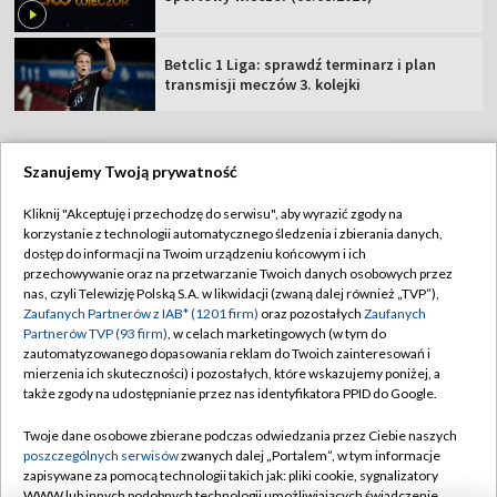
Betclic 1 Liga: sprawdź terminarz i plan
transmisji meczów 3. kolejki
Szanujemy Twoją prywatność
TVP
Kliknij "Akceptuję i przechodzę do serwisu", aby wyrazić zgody na
korzystanie z technologii automatycznego śledzenia i zbierania danych,
Abonament TVP
Regulamin TVP
dostęp do informacji na Twoim urządzeniu końcowym i ich
Polityka prywatności
Sklep TVP
przechowywanie oraz na przetwarzanie Twoich danych osobowych przez
nas, czyli Telewizję Polską S.A. w likwidacji (zwaną dalej również „TVP”),
Biuro Reklamy
Moje zgody
Zaufanych Partnerów z IAB* (1201 firm)
oraz pozostałych
Zaufanych
Partnerów TVP (93 firm)
, w celach marketingowych (w tym do
Oferta Handlowa
Biuro reklamy
zautomatyzowanego dopasowania reklam do Twoich zainteresowań i
mierzenia ich skuteczności) i pozostałych, które wskazujemy poniżej, a
Telegazeta ogłoszenia
Kontakt
także zgody na udostępnianie przez nas identyfikatora PPID do Google.
Emisja w TVP
Twoje dane osobowe zbierane podczas odwiedzania przez Ciebie naszych
Kanały
Rada Programowa
poszczególnych serwisów
zwanych dalej „Portalem”, w tym informacje
zapisywane za pomocą technologii takich jak: pliki cookie, sygnalizatory
Ogłoszenia przetargowe
WWW lub innych podobnych technologii umożliwiających świadczenie