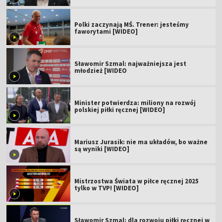
Polki zaczynają MŚ. Trener: jesteśmy
faworytami [WIDEO]
Sławomir Szmal: najważniejsza jest
młodzież [WIDEO
Minister potwierdza: miliony na rozwój
polskiej piłki ręcznej [WIDEO]
Mariusz Jurasik: nie ma układów, bo ważne
są wyniki [WIDEO]
Mistrzostwa Świata w piłce ręcznej 2025
tylko w TVP! [WIDEO]
Sławomir Szmal: dla rozwoju piłki ręcznej w