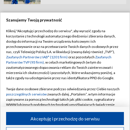
Szanujemy Twoją prywatność
TVP
Kliknij "Akceptuję i przechodzę do serwisu", aby wyrazić zgody na
korzystanie z technologii automatycznego śledzenia i zbierania danych,
Abonament TVP
Regulamin TVP
dostęp do informacji na Twoim urządzeniu końcowym i ich
Polityka prywatności
Sklep TVP
przechowywanie oraz na przetwarzanie Twoich danych osobowych przez
nas, czyli Telewizję Polską S.A. w likwidacji (zwaną dalej również „TVP”),
Biuro Reklamy
Moje zgody
Zaufanych Partnerów z IAB* (1201 firm)
oraz pozostałych
Zaufanych
Partnerów TVP (93 firm)
, w celach marketingowych (w tym do
Oferta Handlowa
Biuro reklamy
zautomatyzowanego dopasowania reklam do Twoich zainteresowań i
mierzenia ich skuteczności) i pozostałych, które wskazujemy poniżej, a
Telegazeta ogłoszenia
Kontakt
także zgody na udostępnianie przez nas identyfikatora PPID do Google.
Emisja w TVP
Twoje dane osobowe zbierane podczas odwiedzania przez Ciebie naszych
Kanały
Rada Programowa
poszczególnych serwisów
zwanych dalej „Portalem”, w tym informacje
zapisywane za pomocą technologii takich jak: pliki cookie, sygnalizatory
Ogłoszenia przetargowe
WWW lub innych podobnych technologii umożliwiających świadczenie
©2026 Telewizja Polska Spółka Akcyjna w likwidacji
dopasowanych i bezpiecznych usług, personalizację treści oraz reklam,
Akademia Telewizyjna
udostępnianie funkcji mediów społecznościowych oraz analizowanie
Akceptuję i przechodzę do serwisu
Informacje o nadawcy
ruchu w Internecie.