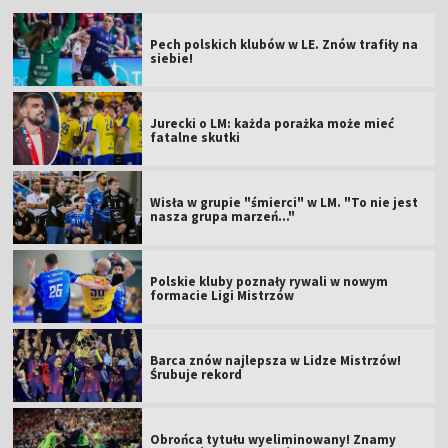
Pech polskich klubów w LE. Znów trafiły na
siebie!
Jurecki o LM: każda porażka może mieć
fatalne skutki
Wisła w grupie "śmierci" w LM. "To nie jest
nasza grupa marzeń..."
Polskie kluby poznały rywali w nowym
formacie Ligi Mistrzów
Barca znów najlepsza w Lidze Mistrzów!
Śrubuje rekord
Obrońca tytułu wyeliminowany! Znamy