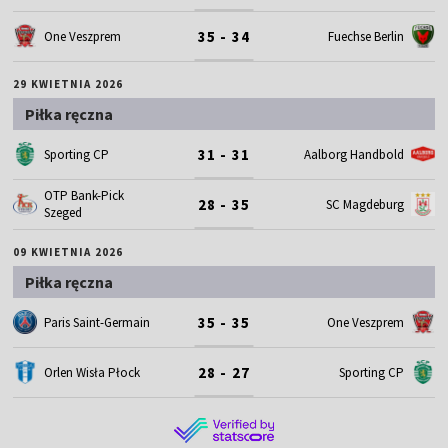
35 - 34
One Veszprem
Fuechse Berlin
29 KWIETNIA 2026
Piłka ręczna
31 - 31
Sporting CP
Aalborg Handbold
OTP Bank-Pick
28 - 35
SC Magdeburg
Szeged
09 KWIETNIA 2026
Piłka ręczna
35 - 35
Paris Saint-Germain
One Veszprem
28 - 27
Orlen Wisła Płock
Sporting CP