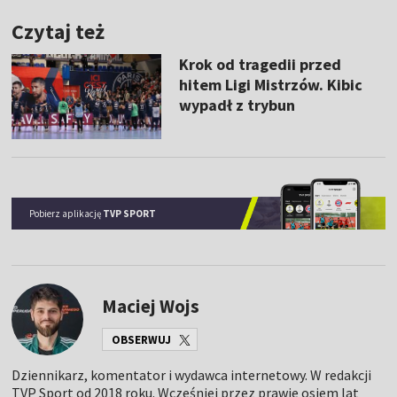
Czytaj też
Krok od tragedii przed
hitem Ligi Mistrzów. Kibic
wypadł z trybun
Pobierz aplikację
TVP SPORT
Maciej Wojs
OBSERWUJ
Dziennikarz, komentator i wydawca internetowy. W redakcji
TVP Sport od 2018 roku. Wcześniej przez prawie osiem lat