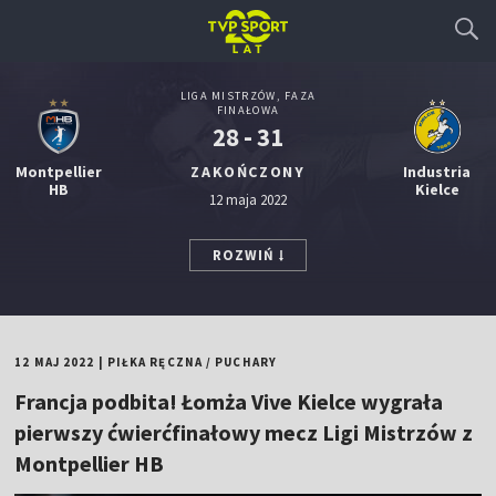
LIGA MISTRZÓW, FAZA
FINAŁOWA
28 - 31
Montpellier
ZAKOŃCZONY
Industria
HB
Kielce
12 maja 2022
ROZWIŃ
12 MAJ 2022
|
PIŁKA RĘCZNA
/
PUCHARY
Francja podbita! Łomża Vive Kielce wygrała
pierwszy ćwierćfinałowy mecz Ligi Mistrzów z
Montpellier HB