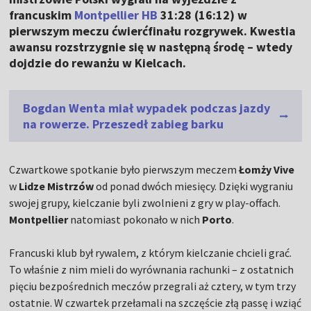
francuskim
Montpellier HB
31:28 (16:12) w
pierwszym meczu ćwierćfinału rozgrywek. Kwestia
awansu rozstrzygnie się w następną środę – wtedy
dojdzie do rewanżu w Kielcach.
Bogdan Wenta miał wypadek podczas jazdy
na rowerze. Przeszedł zabieg barku
Czwartkowe spotkanie było pierwszym meczem
Łomży Vive
w
Lidze Mistrzów
od ponad dwóch miesięcy. Dzięki wygraniu
swojej grupy, kielczanie byli zwolnieni z gry w play-offach.
Montpellier
natomiast pokonało w nich
Porto
.
Francuski klub był rywalem, z którym kielczanie chcieli grać.
To właśnie z nim mieli do wyrównania rachunki – z ostatnich
pięciu bezpośrednich meczów przegrali aż cztery, w tym trzy
ostatnie. W czwartek przełamali na szczęście złą passę i wziąć