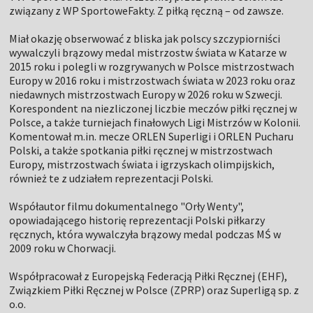
związany z WP SportoweFakty. Z piłką ręczną – od zawsze.
Miał okazję obserwować z bliska jak polscy szczypiorniści
wywalczyli brązowy medal mistrzostw świata w Katarze w
2015 roku i polegli w rozgrywanych w Polsce mistrzostwach
Europy w 2016 roku i mistrzostwach świata w 2023 roku oraz
niedawnych mistrzostwach Europy w 2026 roku w Szwecji.
Korespondent na niezliczonej liczbie meczów piłki ręcznej w
Polsce, a także turniejach finałowych Ligi Mistrzów w Kolonii.
Komentował m.in. mecze ORLEN Superligi i ORLEN Pucharu
Polski, a także spotkania piłki ręcznej w mistrzostwach
Europy, mistrzostwach świata i igrzyskach olimpijskich,
również te z udziałem reprezentacji Polski.
Współautor filmu dokumentalnego "Orły Wenty",
opowiadającego historię reprezentacji Polski piłkarzy
ręcznych, która wywalczyła brązowy medal podczas MŚ w
2009 roku w Chorwacji.
Współpracował z Europejską Federacją Piłki Ręcznej (EHF),
Związkiem Piłki Ręcznej w Polsce (ZPRP) oraz Superligą sp. z
o.o.