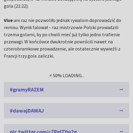
gola (21:22).
Vive
ani raz nie pozwoliło jednak rywalom doprowadzić do
remisu. Wynik falował – raz mistrzowie Polski prowadzili
trzema golami, by po chwili mieć już tylko jedno trafienie
przewagi. W końcówce dwukrotnie powrócili nawet na
czterobramkowe prowadzenie, ale ostatecznie wywieźli z
Francji trzy gole zaliczki.
⚡ 50% LOADING...
#gramyRAZEM
#dawajDAWAJ
pic.twitter.com/cZPelZYw2e