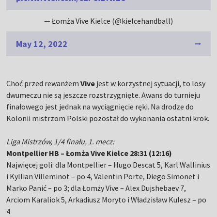
— Łomża Vive Kielce (@kielcehandball)
May 12, 2022
Choć przed rewanżem
Vive
jest w korzystnej sytuacji, to losy
dwumeczu nie są jeszcze rozstrzygnięte. Awans do turnieju
finałowego jest jednak na wyciągnięcie ręki. Na drodze do
Kolonii mistrzom Polski pozostał do wykonania ostatni krok.
Liga Mistrzów, 1/4 finału, 1. mecz:
Montpellier HB – Łomża Vive Kielce 28:31 (12:16)
Najwięcej goli: dla Montpellier – Hugo Descat 5, Karl Wallinius
i Kyllian Villeminot – po 4, Valentin Porte, Diego Simonet i
Marko Panić – po 3; dla Łomży Vive – Alex Dujshebaev 7,
Arciom Karaliok 5, Arkadiusz Moryto i Władzisław Kulesz – po
4