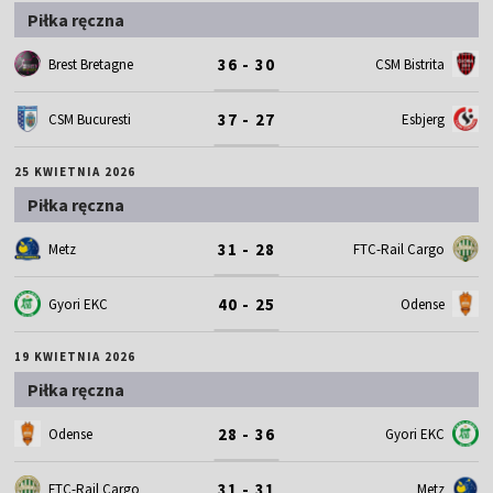
Piłka ręczna
36 - 30
Brest Bretagne
CSM Bistrita
37 - 27
CSM Bucuresti
Esbjerg
25 KWIETNIA 2026
Piłka ręczna
31 - 28
Metz
FTC-Rail Cargo
40 - 25
Gyori EKC
Odense
19 KWIETNIA 2026
Piłka ręczna
28 - 36
Odense
Gyori EKC
31 - 31
FTC-Rail Cargo
Metz