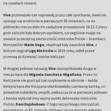
na rywalach rewanż.
Vive
przeważało tak naprawdę przez całe spotkanie, świetnie
spisując się w obronie w pierwszych 30 minutach, co na
półmetku meczu dało im zasłużone prowadzenie 16:12. Cztery
gole zaliczki były dobrym wynikiem, szczególnie mając na
uwadze przeciętną skuteczność mistrzów Polski – bramkarz
Montpellier
Marin Sego
, skądinąd były zawodnik
Vive
, z
którym wygrał
Ligę Mistrzów
w 2016 roku, odbił przed
przerwą aż dziewięć rzutów kielczan.
W drugiej połowie sytuację
Vive
skomplikowała druga w
meczu kara dla
Miguela Sancheza-Migallona
. Przez to
kielczanie nie grali już tak ryzykownie w obronie – każda
kolejna kara dla Hiszpana skutkowałaby czerwoną kartką, co
poważnie osłabiłoby zespół, zwłaszcza że w pierwszej połowie
z boiska wyleciał inny ważny punkt defensywy mistrzów
Polski,
Dani Dujshebaev
. Z tego wszystkiego skorzystali
gospodarze, w 42. minucie zbliżając się na dystans jednego