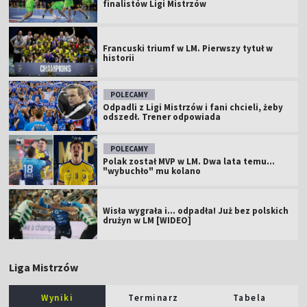
finalistów Ligi Mistrzów
Francuski triumf w LM. Pierwszy tytuł w
historii
POLECAMY
Odpadli z Ligi Mistrzów i fani chcieli, żeby
odszedł. Trener odpowiada
POLECAMY
Polak został MVP w LM. Dwa lata temu...
"wybuchło" mu kolano
Wisła wygrała i... odpadła! Już bez polskich
drużyn w LM [WIDEO]
Liga Mistrzów
Wyniki
Terminarz
Tabela