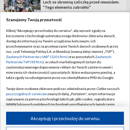
Lech ze skromną zaliczką przed rewanżem.
"Tego elementu zabrakło"
Szanujemy Twoją prywatność
Kliknij "Akceptuję i przechodzę do serwisu", aby wyrazić zgody na
korzystanie z technologii automatycznego śledzenia i zbierania danych,
TVP
dostęp do informacji na Twoim urządzeniu końcowym i ich
przechowywanie oraz na przetwarzanie Twoich danych osobowych przez
Abonament TVP
Regulamin TVP
nas, czyli Telewizję Polską S.A. w likwidacji (zwaną dalej również „TVP”),
Polityka prywatności
Sklep TVP
Zaufanych Partnerów z IAB* (1201 firm)
oraz pozostałych
Zaufanych
Partnerów TVP (93 firm)
, w celach marketingowych (w tym do
Biuro Reklamy
Moje zgody
zautomatyzowanego dopasowania reklam do Twoich zainteresowań i
mierzenia ich skuteczności) i pozostałych, które wskazujemy poniżej, a
Oferta Handlowa
Biuro reklamy
także zgody na udostępnianie przez nas identyfikatora PPID do Google.
Telegazeta ogłoszenia
Kontakt
Twoje dane osobowe zbierane podczas odwiedzania przez Ciebie naszych
Emisja w TVP
poszczególnych serwisów
zwanych dalej „Portalem”, w tym informacje
zapisywane za pomocą technologii takich jak: pliki cookie, sygnalizatory
Kanały
Rada Programowa
WWW lub innych podobnych technologii umożliwiających świadczenie
dopasowanych i bezpiecznych usług, personalizację treści oraz reklam,
Ogłoszenia przetargowe
udostępnianie funkcji mediów społecznościowych oraz analizowanie
©2026 Telewizja Polska Spółka Akcyjna w likwidacji
Akceptuję i przechodzę do serwisu
ruchu w Internecie.
Akademia Telewizyjna