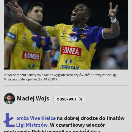
Piłkarze ręczni Łomży Vive Kielce wygrali pierwszy ćwierćfinałowy mecz Ligi
Mistrzów z Montpellier (fot. PAP/EPA)
Maciej Wojs
OBSERWUJ
Ł
omża Vive Kielce
na dobrej drodze do finałów
Ligi Mistrzów
. W czwartkowy wieczór
mistrzowie Polski wygrali na wyjeździe z