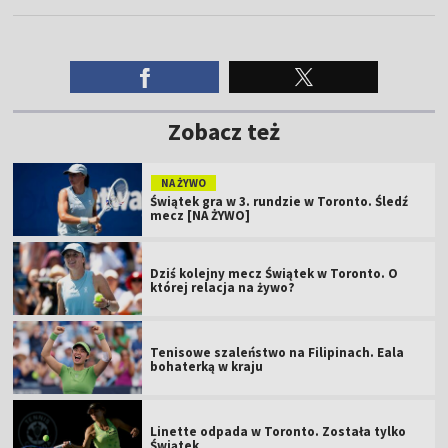
Zobacz też
NA ŻYWO
Świątek gra w 3. rundzie w Toronto. Śledź
mecz [NA ŻYWO]
Dziś kolejny mecz Świątek w Toronto. O
której relacja na żywo?
Tenisowe szaleństwo na Filipinach. Eala
bohaterką w kraju
Linette odpada w Toronto. Została tylko
Świątek