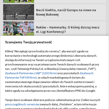
Naciś GieKSa, naciś! Europa na nowo na
Nowej Bukowej
Raków – Hammarby. O której dzisiaj mecz
el. Ligi Konferencji?
Szanujemy Twoją prywatność
Kliknij "Akceptuję i przechodzę do serwisu", aby wyrazić zgody na
korzystanie z technologii automatycznego śledzenia i zbierania danych,
TVP
dostęp do informacji na Twoim urządzeniu końcowym i ich
przechowywanie oraz na przetwarzanie Twoich danych osobowych przez
Abonament TVP
Regulamin TVP
nas, czyli Telewizję Polską S.A. w likwidacji (zwaną dalej również „TVP”),
Polityka prywatności
Sklep TVP
Zaufanych Partnerów z IAB* (1201 firm)
oraz pozostałych
Zaufanych
Partnerów TVP (93 firm)
, w celach marketingowych (w tym do
Biuro Reklamy
Moje zgody
zautomatyzowanego dopasowania reklam do Twoich zainteresowań i
mierzenia ich skuteczności) i pozostałych, które wskazujemy poniżej, a
Oferta Handlowa
Biuro reklamy
także zgody na udostępnianie przez nas identyfikatora PPID do Google.
Telegazeta ogłoszenia
Kontakt
Twoje dane osobowe zbierane podczas odwiedzania przez Ciebie naszych
Emisja w TVP
poszczególnych serwisów
zwanych dalej „Portalem”, w tym informacje
zapisywane za pomocą technologii takich jak: pliki cookie, sygnalizatory