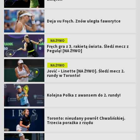
Deja vu Fręch. Znów uległa faworytce
NA ŻYWO
Fręch gra z 3. rakietą świata. Śledź mecz z
Pegulą! [NA ŻYWO]
NA ŻYWO
Jović – Linette [NA ŻYWO]. Śledź mecz 2.
rundy w Toronto!
Kolejna Polka z awansem do 2. rundy!
Toronto: nieudany powrót Chwalińskiej.
Trzecia porażka z rzędu