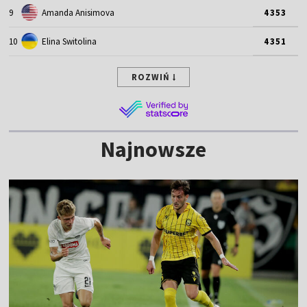
9
Amanda Anisimova
4353
10
Elina Switolina
4351
ROZWIŃ
Najnowsze