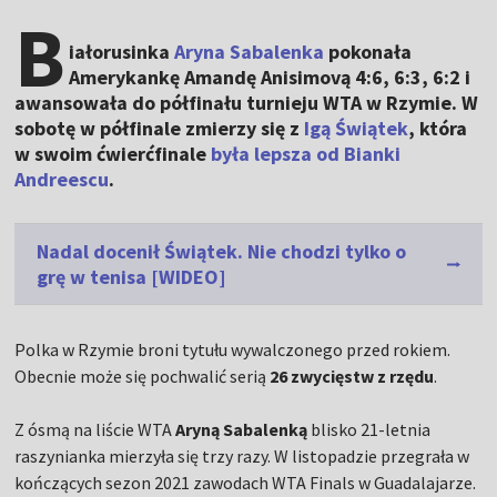
B
iałorusinka
Aryna Sabalenka
pokonała
Amerykankę Amandę Anisimovą 4:6, 6:3, 6:2 i
awansowała do półfinału turnieju WTA w Rzymie. W
sobotę w półfinale zmierzy się z
Igą Świątek
, która
w swoim ćwierćfinale
była lepsza od Bianki
Andreescu
.
Nadal docenił Świątek. Nie chodzi tylko o
grę w tenisa [WIDEO]
Polka w Rzymie broni tytułu wywalczonego przed rokiem.
Obecnie może się pochwalić serią
26 zwycięstw z rzędu
.
Z ósmą na liście WTA
Aryną Sabalenką
blisko 21-letnia
raszynianka mierzyła się trzy razy. W listopadzie przegrała w
kończących sezon 2021 zawodach WTA Finals w Guadalajarze.