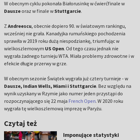
W obecnym cyklu pokonała Białorusinkę w ćwierćfinale w
Dausze
oraz w finale w
Stuttgarcie
.
Z
Andreescu
, obecnie dopiero 90. w światowym rankingu,
wcześniej nie grała. Kanadyjka rumuńskiego pochodzenia
sprawiła w 2019 roku dużą niespodziankę, triumfując w
wielkoszlemowym
US Open
. Od tego czasu jednak nie
wygrała żadnego turnieju WTA. Miała problemy zdrowotne i w
efekcie długie przerwy w grze.
W obecnym sezonie Świątek wygrała już cztery turnieje - w
Dausze, Indian Wells, Miami i Stuttgarcie
. Bez względu na
wynik uzyskany w Rzymie jako numer jeden przystąpi do
rozpoczynającego się 22 maja
French Open
. W 2020 roku
wygrała tę wielkoszlemową imprezę w Paryżu.
Czytaj też
Imponujące statystyki