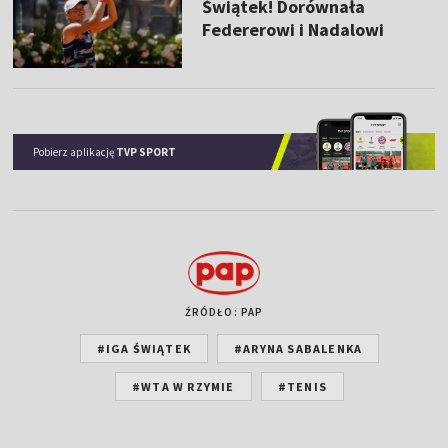
Świątek! Dorównała
Federerowi i Nadalowi
Pobierz aplikację
TVP SPORT
ŹRÓDŁO: PAP
#IGA ŚWIĄTEK
#ARYNA SABALENKA
#WTA W RZYMIE
#TENIS