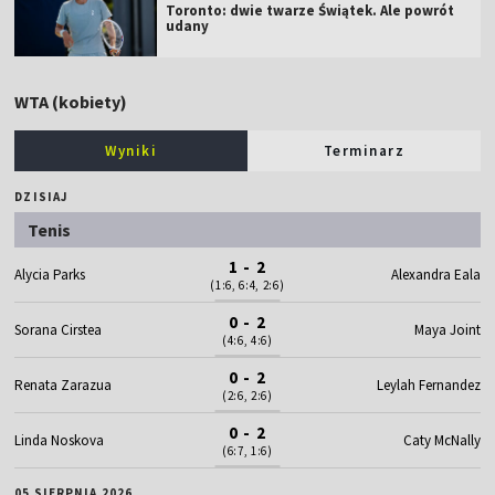
Toronto: dwie twarze Świątek. Ale powrót
udany
WTA (kobiety)
Wyniki
Terminarz
DZISIAJ
Tenis
1 - 2
Alycia Parks
Alexandra Eala
(1:6, 6:4, 2:6)
0 - 2
Sorana Cirstea
Maya Joint
(4:6, 4:6)
0 - 2
Renata Zarazua
Leylah Fernandez
(2:6, 2:6)
0 - 2
Linda Noskova
Caty McNally
(6:7, 1:6)
05 SIERPNIA 2026