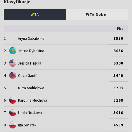
Klasyfikacje
WTA
WTA Debel
Pkt
1
Aryna Sabalenka
8550
2
Jelena Rybakina
8056
3
Jessica Pegula
6300
4
Coco Gauff
5649
5
Mirra Andriejewa
5293
6
Karolina Muchova
5168
7
Linda Noskova
5016
8
Iga Świątek
4539