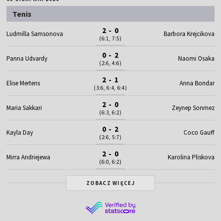
Tenis
2 - 0
Ludmilla Samsonova
Barbora Krejcikova
(6:1, 7:5)
0 - 2
Panna Udvardy
Naomi Osaka
(2:6, 4:6)
2 - 1
Elise Mertens
Anna Bondar
(3:6, 6:4, 6:4)
2 - 0
Maria Sakkari
Zeynep Sonmez
(6:3, 6:2)
0 - 2
Kayla Day
Coco Gauff
(2:6, 5:7)
2 - 0
Mirra Andriejewa
Karolina Pliskova
(6:0, 6:2)
ZOBACZ WIĘCEJ