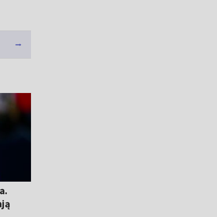
a.
ają