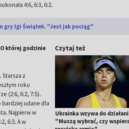
konała 4:6, 6:3, 6:2.
gry Igi Świątek. "Jest jak pociąg"
Czytaj też
O której godzinie
 Starsza z
zeszłym roku
 (2:6, 6:2, 7:5).
o bardziej udane dla
ata. Najpierw w
Ukrainka wzywa do działani
"Muszą wybrać, czy wspier
2, 6:3. A w
rosyjską armię"