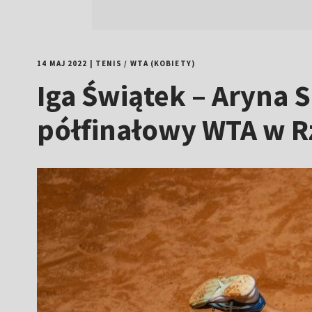
14 MAJ 2022
|
TENIS
/
WTA (KOBIETY)
Iga Świątek – Aryna S
półfinałowy WTA w R