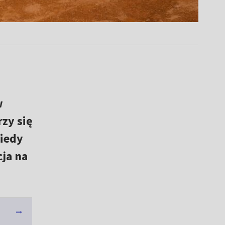
w
rzy się
Kiedy
ja na