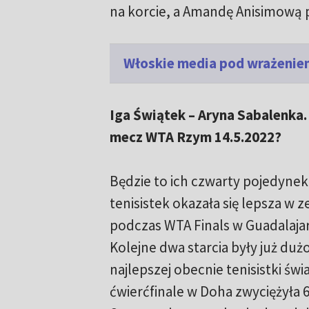
na korcie, a Amandę Anisimową po
Włoskie media pod wrażeniem 
Iga Świątek – Aryna Sabalenka. 
mecz WTA Rzym 14.5.2022?
Będzie to ich czwarty pojedynek.
tenisistek okazała się lepsza w 
podczas WTA Finals w Guadalajarze
Kolejne dwa starcia były już duż
najlepszej obecnie tenisistki świ
ćwierćfinale w Doha zwyciężyła 6: