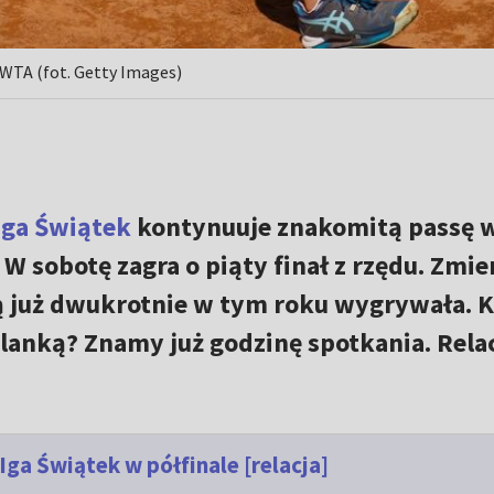
 WTA (fot. Getty Images)
Iga Świątek
kontynuuje znakomitą passę 
W sobotę zagra o piąty finał z rzędu. Zmie
rą już dwukrotnie w tym roku wygrywała. 
lanką? Znamy już godzinę spotkania. Relac
 Iga Świątek w półfinale [relacja]