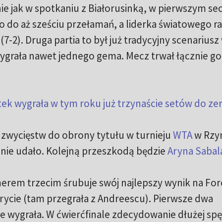
ie jak w spotkaniu z Białorusinką, w pierwszym sec
ło do aż sześciu przełamań, a liderka światowego r
7-2). Druga partia to był już tradycyjny scenariusz
wygrała nawet jednego gema. Mecz trwał łącznie go
ek wygrała w tym roku już trzynaście setów do ze
 zwycięstw do obrony tytułu w turnieju
WTA
w Rzy
dy nie udało. Kolejną przeszkodą będzie
Aryna Sabal
rem trzecim śrubuje swój najlepszy wynik na For
rycie (tam przegrała z Andreescu). Pierwsze dwa
e wygrała. W ćwierćfinale zdecydowanie dłużej spę