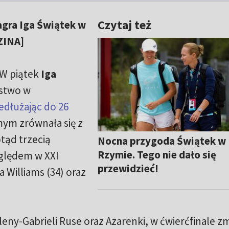
Czytaj też
agra Iga Świątek w
ZINA]
. W piątek
Iga
ęstwo w
edłużając do 26
mym zrównała się z
tąd trzecią
Nocna przygoda Świątek w
Rzymie. Tego nie dało się
zględem w XXI
przewidzieć!
a Williams (34) oraz
ny-Gabrieli Ruse oraz Azarenki, w ćwierćfinale zm