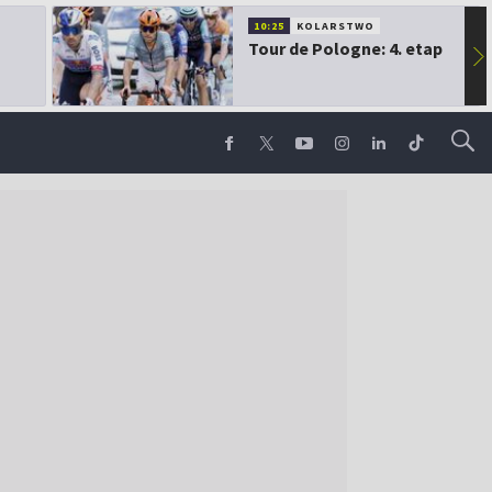
10:25
KOLARSTWO
Tour de Pologne: 4. etap
▶