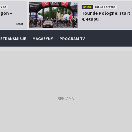
TYKA
09:50
KOLARSTWO
egon –
Tour de Pologne: start
4. etapu
4:00
ETRANSMISJE
MAGAZYNY
PROGRAM TV