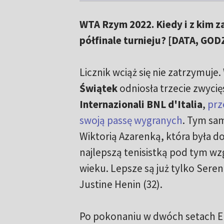
WTA Rzym 2022. Kiedy i z kim z
półfinale turnieju? [DATA, GOD
Licznik wciąż się nie zatrzymuje
Świątek
odniosła trzecie zwyci
Internazionali BNL d'Italia
,
prz
swoją passę wygranych
. Tym sa
Wiktorią Azarenką, która była do
najlepszą tenisistką pod tym w
wieku. Lepsze są już tylko Seren
Justine Henin (32).
Po pokonaniu w dwóch setach Ele