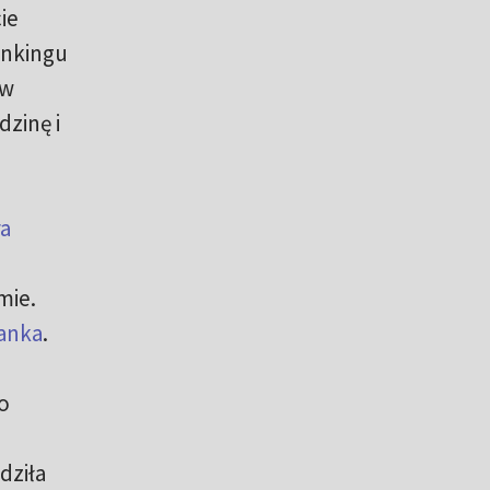
ie
ankingu
 w
dzinę i
ra
mie.
anka
.
o
dziła