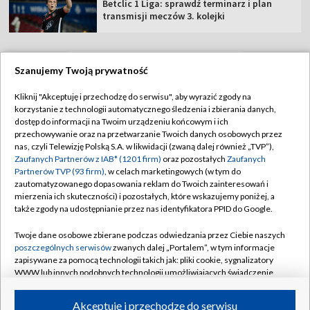
Betclic 1 Liga: sprawdź terminarz i plan
transmisji meczów 3. kolejki
Szanujemy Twoją prywatność
TVP
Kliknij "Akceptuję i przechodzę do serwisu", aby wyrazić zgody na
korzystanie z technologii automatycznego śledzenia i zbierania danych,
Abonament TVP
Regulamin TVP
dostęp do informacji na Twoim urządzeniu końcowym i ich
Polityka prywatności
Sklep TVP
przechowywanie oraz na przetwarzanie Twoich danych osobowych przez
nas, czyli Telewizję Polską S.A. w likwidacji (zwaną dalej również „TVP”),
Biuro Reklamy
Moje zgody
Zaufanych Partnerów z IAB* (1201 firm)
oraz pozostałych
Zaufanych
Partnerów TVP (93 firm)
, w celach marketingowych (w tym do
Oferta Handlowa
Biuro reklamy
zautomatyzowanego dopasowania reklam do Twoich zainteresowań i
mierzenia ich skuteczności) i pozostałych, które wskazujemy poniżej, a
Telegazeta ogłoszenia
Kontakt
także zgody na udostępnianie przez nas identyfikatora PPID do Google.
Emisja w TVP
Twoje dane osobowe zbierane podczas odwiedzania przez Ciebie naszych
Kanały
Rada Programowa
poszczególnych serwisów
zwanych dalej „Portalem”, w tym informacje
zapisywane za pomocą technologii takich jak: pliki cookie, sygnalizatory
Ogłoszenia przetargowe
WWW lub innych podobnych technologii umożliwiających świadczenie
©2026 Telewizja Polska Spółka Akcyjna w likwidacji
dopasowanych i bezpiecznych usług, personalizację treści oraz reklam,
Akademia Telewizyjna
udostępnianie funkcji mediów społecznościowych oraz analizowanie
Akceptuję i przechodzę do serwisu
ruchu w Internecie.