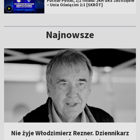
Puchar Polski, 1/2 finału: JKH GKS Jastrzębie
– Unia Oświęcim 2:1 [SKRÓT]
Najnowsze
Nie żyje Włodzimierz Rezner. Dziennikarz