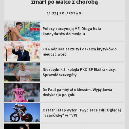
zmarł po walce z chorobą
11:32
|
KOLARSTWO
Polacy zaczynają ME. Długa lista
kandydatów do medalu
FIFA odpiera zarzuty i oskarża krytyków o
nieuczciwość
Niezbędnik 3. kolejki PKO BP Ekstraklasy.
Sprawdź szczegóły
De Paul pamiętał o Messim. Wyjątkowa
dedykacja po golu
Ostatni etap wyłoni zwycięzcę TdP. Oglądaj
"czasówkę" w TVP!