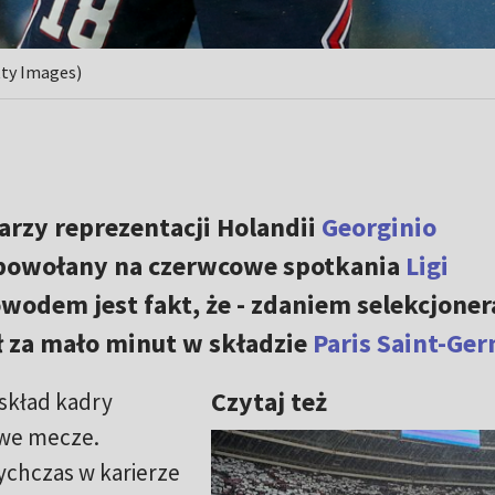
tty Images)
arzy reprezentacji Holandii
Georginio
 powołany na czerwcowe spotkania
Ligi
Powodem jest fakt, że - zdaniem selekcjoner
 za mało minut w składzie
Paris Saint-Ge
Czytaj też
 skład kadry
we mecze.
ychczas w karierze