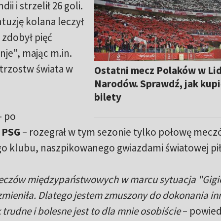
i i strzelił 26 goli.
ntuzję kolana leczył
 zdobył pięć
je", mając m.in.
trzostw świata w
Ostatni mecz Polaków w Li
Narodów. Sprawdź, jak kupi
bilety
– po
o
PSG
– rozegrał w tym sezonie tylko połowę mecz
go klubu, naszpikowanego gwiazdami światowej pił
eczów międzypaństwowych w marcu sytuacja "Gigi
ię zmieniła. Dlatego jestem zmuszony do dokonania i
trudne i bolesne jest to dla mnie osobiście
– powied