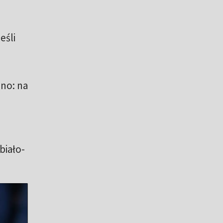
eśli
jno: na
biało-