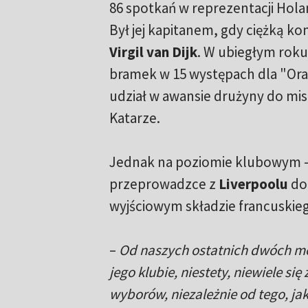
86 spotkań w reprezentacji Holandi
Był jej kapitanem, gdy ciężką ko
Virgil van Dijk
. W ubiegłym roku
bramek w 15 występach dla "Oran
udział w awansie drużyny do mis
Katarze.
Jednak na poziomie klubowym 
przeprowadzce z
Liverpoolu
d
wyjściowym składzie francuskie
–
Od naszych ostatnich dwóch m
jego klubie, niestety, niewiele s
wyborów, niezależnie od tego, jak 