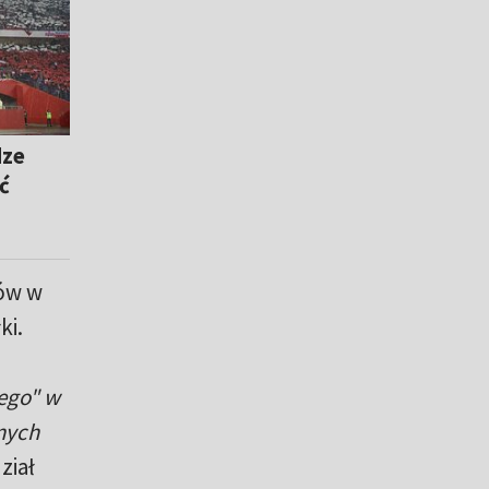
dze
ć
ów w
ki.
ego" w
nnych
ział