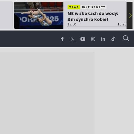
TRWA
INNE SPORTY
ME w skokach do wody:
▶
3 m synchro kobiet
15:30
16:20