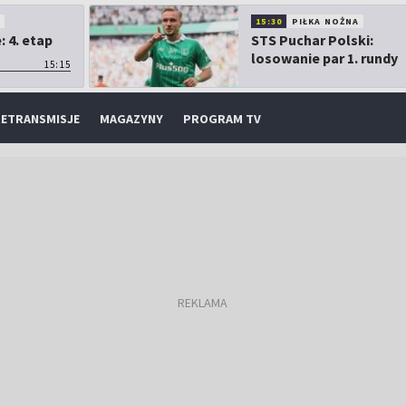
O
15:30
PIŁKA NOŻNA
 4. etap
STS Puchar Polski:
losowanie par 1. rundy
15:15
ETRANSMISJE
MAGAZYNY
PROGRAM TV