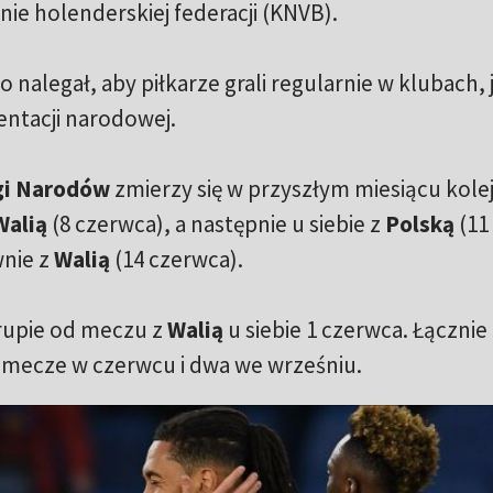
nie holenderskiej federacji (KNVB).
nalegał, aby piłkarze grali regularnie w klubach, j
entacji narodowej.
gi Narodów
zmierzy się w przyszłym miesiącu kole
Walią
(8 czerwca), a następnie u siebie z
Polską
(11
wnie z
Walią
(14 czerwca).
grupie od meczu z
Walią
u siebie 1 czerwca. Łącznie 
y mecze w czerwcu i dwa we wrześniu.