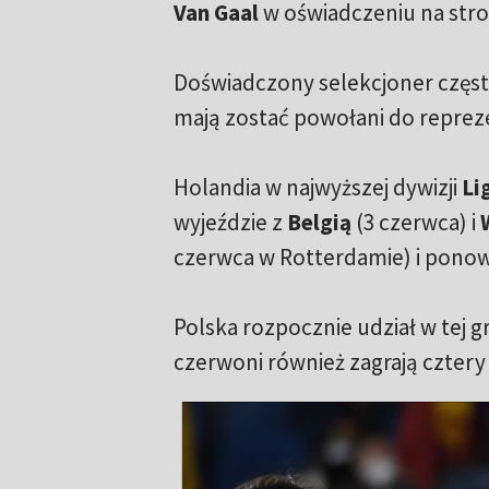
Van Gaal
w oświadczeniu na stro
Doświadczony selekcjoner często 
mają zostać powołani do reprez
Holandia w najwyższej dywizji
Li
wyjeździe z
Belgią
(3 czerwca) i
czerwca w Rotterdamie) i pono
Polska rozpocznie udział w tej 
czerwoni również zagrają czter