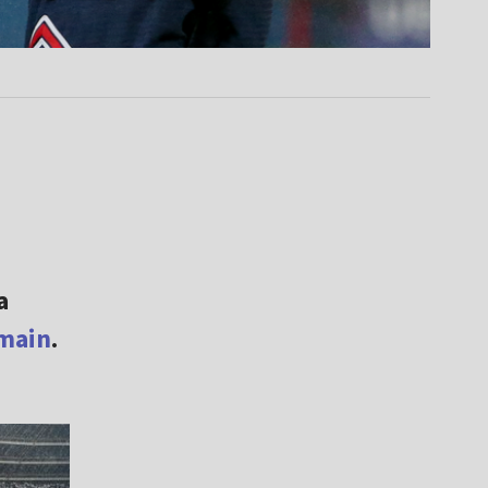
a
rmain
.