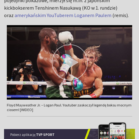
pojedynki pokazowe, mierzył się m.in. z japońskim
kickbokserem Tenshinem Nasukawą (KO w 1. rundzie)
oraz
amerykańskim YouTuberem Loganem Paulem
(remis).
Floyd Mayweather Jr. – Logan Paul. Youtuber zaskoczył legendę boksu mocnym
ciosem! [WIDEO]
Pobierz aplikację
TVP SPORT