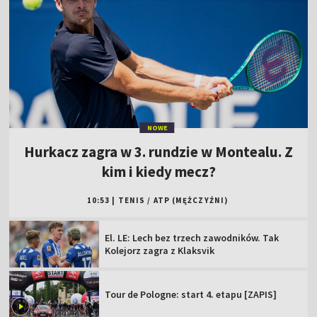
NOWE
Hurkacz zagra w 3. rundzie w Montealu. Z
kim i kiedy mecz?
10:53
|
TENIS
/
ATP (MĘŻCZYŹNI)
El. LE: Lech bez trzech zawodników. Tak
Kolejorz zagra z Klaksvik
Tour de Pologne: start 4. etapu [ZAPIS]