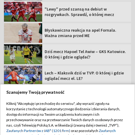
"Lewy" przed szansą na debiut w
rozgrywkach. Sprawdź, o której mecz
Błyskawiczna reakcja na apel Fornala.
Ważna zmiana przed ME
Dziś mecz Hapoel Tel Awiw – GKS Katowice.
O której i gdzie oglądać?
Lech – Klaksvik dziś w TVP. O której i gdzie
oglądać mecz el. LE?
Szanujemy Twoją prywatność
Kliknij "Akceptuję i przechodzę do serwisu", aby wyrazić zgody na
korzystanie z technologii automatycznego śledzenia i zbierania danych,
TVP
dostęp do informacji na Twoim urządzeniu końcowym i ich
Abonament TVP
Regulamin TVP
przechowywanie oraz na przetwarzanie Twoich danych osobowych przez
nas, czyli Telewizję Polską S.A. w likwidacji (zwaną dalej również „TVP”),
Polityka prywatności
Sklep TVP
Zaufanych Partnerów z IAB* (1201 firm)
oraz pozostałych
Zaufanych