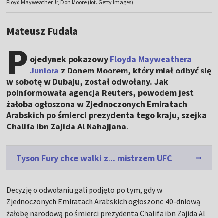
Floyd Mayweather Jr, Don Moore (fot. Getty Images)
Mateusz Fudala
P
ojedynek pokazowy
Floyda Mayweathera
Juniora
z Donem Moorem, który miał odbyć się
w sobotę w Dubaju, został odwołany. Jak
poinformowała agencja Reuters, powodem jest
żałoba ogłoszona w Zjednoczonych Emiratach
Arabskich po śmierci prezydenta tego kraju, szejka
Chalifa ibn Zajida Al Nahajjana.
Tyson Fury chce walki z... mistrzem UFC
Decyzję o odwołaniu gali podjęto po tym, gdy w
Zjednoczonych Emiratach Arabskich ogłoszono 40-dniową
żałobę narodową po śmierci prezydenta Chalifa ibn Zajida Al