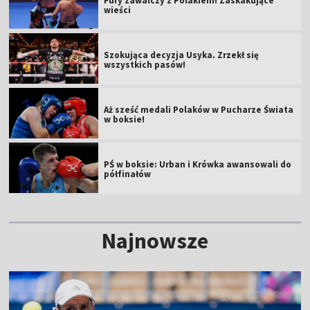
Fury zawalczy z Polakiem! Zaskakujące
wieści
Szokująca decyzja Usyka. Zrzekł się
wszystkich pasów!
Aż sześć medali Polaków w Pucharze Świata
w boksie!
PŚ w boksie: Urban i Krówka awansowali do
półfinałów
Najnowsze