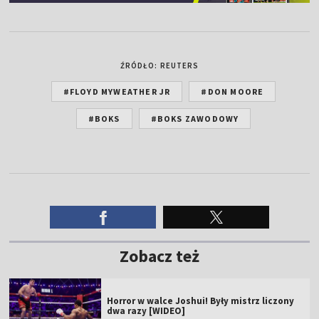
ŹRÓDŁO: REUTERS
#FLOYD MYWEATHER JR
#DON MOORE
#BOKS
#BOKS ZAWODOWY
Zobacz też
Horror w walce Joshui! Były mistrz liczony
dwa razy [WIDEO]