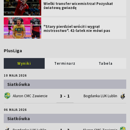
Wielki transfer wicemistrza! Pozyskał
światową gwiazdę
"Stary pierdziel wrócił i wygrał
mistrzostwo". 42-latek nie mówi pas
PlusLiga
Wyniki
Terminarz
Tabela
10 MAJA 2026
Siatkówka
3 - 1
Aluron CMC Zawiercie
Bogdanka LUK Lublin
06 MAJA 2026
Siatkówka