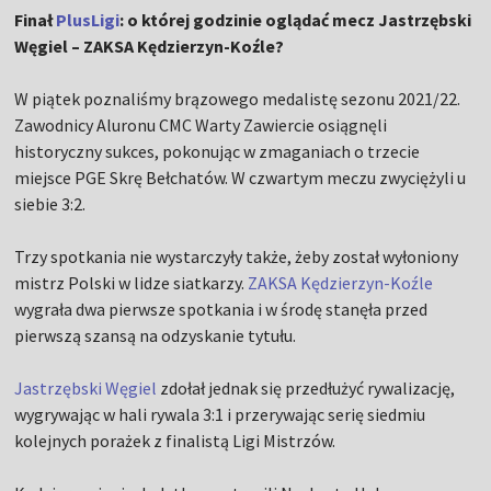
Finał
PlusLigi
: o której godzinie oglądać mecz Jastrzębski
Węgiel – ZAKSA Kędzierzyn-Koźle?
W piątek poznaliśmy brązowego medalistę sezonu 2021/22.
Zawodnicy Aluronu CMC Warty Zawiercie osiągnęli
historyczny sukces, pokonując w zmaganiach o trzecie
miejsce PGE Skrę Bełchatów. W czwartym meczu zwyciężyli u
siebie 3:2.
Trzy spotkania nie wystarczyły także, żeby został wyłoniony
mistrz Polski w lidze siatkarzy.
ZAKSA Kędzierzyn-Koźle
wygrała dwa pierwsze spotkania i w środę stanęła przed
pierwszą szansą na odzyskanie tytułu.
Jastrzębski Węgiel
zdołał jednak się przedłużyć rywalizację,
wygrywając w hali rywala 3:1 i przerywając serię siedmiu
kolejnych porażek z finalistą Ligi Mistrzów.