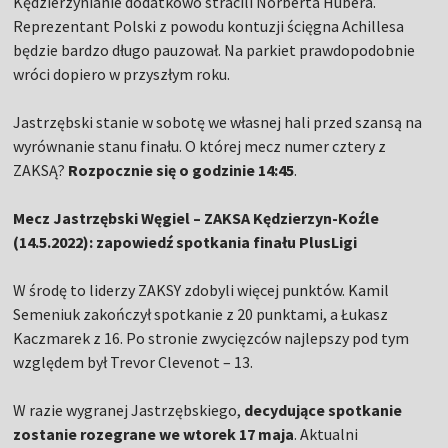
Kędzierzynianie dodatkowo stracili Norberta Hubera.
Reprezentant Polski z powodu kontuzji ścięgna Achillesa
będzie bardzo długo pauzował. Na parkiet prawdopodobnie
wróci dopiero w przyszłym roku.
Jastrzębski stanie w sobotę we własnej hali przed szansą na
wyrównanie stanu finału. O której mecz numer cztery z
ZAKSĄ?
Rozpocznie się o godzinie 14:45
.
Mecz Jastrzębski Węgiel – ZAKSA Kędzierzyn-Koźle
(14.5.2022): zapowiedź spotkania finału PlusLigi
W środę to liderzy ZAKSY zdobyli więcej punktów. Kamil
Semeniuk zakończył spotkanie z 20 punktami, a Łukasz
Kaczmarek z 16. Po stronie zwycięzców najlepszy pod tym
względem był Trevor Clevenot – 13.
W razie wygranej Jastrzębskiego,
decydujące spotkanie
zostanie rozegrane we wtorek 17 maja
. Aktualni