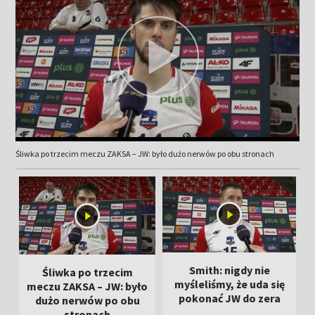
Śliwka po trzecim meczu ZAKSA – JW: było dużo nerwów po obu stronach
Smith: nigdy nie
Śliwka po trzecim
myśleliśmy, że uda się
meczu ZAKSA – JW: było
pokonać JW do zera
dużo nerwów po obu
stronach