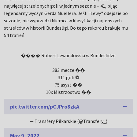
najwięcej strzelonych goli w jednym sezonie – 41, bijąc
legendarny wyczyn Gerda Muellera. Jeśli "Lewy" odejdzie po
sezonie, nie wyprzedzi Niemca w klasyfikacji najlepszych
strzelców w historii Bundesligi. Do tego rekordu brakuje mu
54 trafień.
���� Robert Lewandowski w Bundeslidze:
383 mecze ��
311 goli ⚽
75 asyst ��
10x Mistrzostwo ��
pic.twitter.com/pCJPro8zkA
— Transfery Piłkarskie (@Transfery_)
May 9, 2022