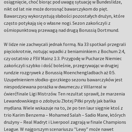
osiągnięcie, choć biorąc pod uwagę sytuację w Bundeslidze,
nikt od lat nie może dorosnąć bawarczykom do pięt.
Bawarczycy wykorzystują słabości pozostałych drużyn, które
często potykają się o własne nogi. Sezon zakończyli z
ośmiopunktową przewagą nad drugą Borussią Dortmund.
W lidze nie zachwycali jednak formą. Na 33 spotkań przegrali
pięciokrotnie, notując wpadki z beniaminkiem z Bochum 2:4,
czy ostatnio z FSV Mainz 1:3. Przygodę w Pucharze Niemiec
zakończyli szybko i dość boleśnie, przegrywając w drugiej
rundzie rozgrywek z Borussią Moenchengladbach aż 0:5.
Uzupełnieniem słodko-gorzkiego sezonu bawarczyków jest
niespodziewana porażka w dwumeczu z Villarreal w
ćwierćfinale Ligi Mistrzów. Ten rezultat sprawił, że marzenia
Lewandowskiego o zdobyciu Złotej Piłki prysły jak bańka
mydlana. Wiele wskazuje na to, że po ten laur sięgnie ktoś z
trio Karim Benzema – Mohamed Salah – Sadio Mane, których
drużyny – Real Madryt i Liverpool zagrają w finale Champions
League. W najgorszym scenariuszu "Lewy" może nawet