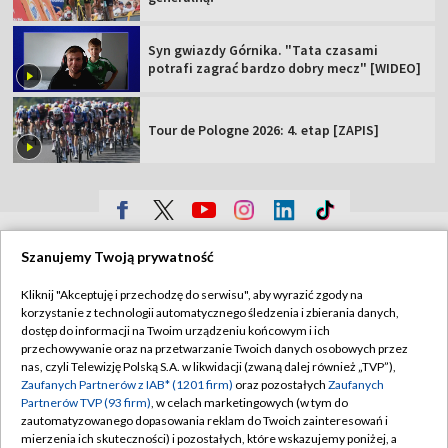
Syn gwiazdy Górnika. "Tata czasami
potrafi zagrać bardzo dobry mecz" [WIDEO]
Tour de Pologne 2026: 4. etap [ZAPIS]
TVP
Szanujemy Twoją prywatność
Abonament TVP
Regulamin TVP
Kliknij "Akceptuję i przechodzę do serwisu", aby wyrazić zgody na
Polityka prywatności
Sklep TVP
korzystanie z technologii automatycznego śledzenia i zbierania danych,
dostęp do informacji na Twoim urządzeniu końcowym i ich
Biuro Reklamy
Moje zgody
przechowywanie oraz na przetwarzanie Twoich danych osobowych przez
nas, czyli Telewizję Polską S.A. w likwidacji (zwaną dalej również „TVP”),
Oferta Handlowa
Biuro reklamy
Zaufanych Partnerów z IAB* (1201 firm)
oraz pozostałych
Zaufanych
Partnerów TVP (93 firm)
, w celach marketingowych (w tym do
Telegazeta ogłoszenia
Kontakt
zautomatyzowanego dopasowania reklam do Twoich zainteresowań i
Emisja w TVP
mierzenia ich skuteczności) i pozostałych, które wskazujemy poniżej, a