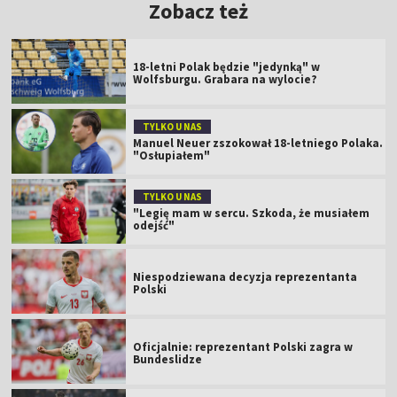
Zobacz też
18-letni Polak będzie "jedynką" w
Wolfsburgu. Grabara na wylocie?
TYLKO U NAS
Manuel Neuer zszokował 18-letniego Polaka.
"Osłupiałem"
TYLKO U NAS
"Legię mam w sercu. Szkoda, że musiałem
odejść"
Niespodziewana decyzja reprezentanta
Polski
Oficjalnie: reprezentant Polski zagra w
Bundeslidze