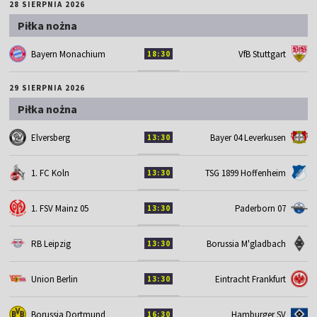
28 SIERPNIA 2026
Piłka nożna
Bayern Monachium
VfB Stuttgart
18:30
29 SIERPNIA 2026
Piłka nożna
Elversberg
Bayer 04 Leverkusen
13:30
1. FC Koln
TSG 1899 Hoffenheim
13:30
1. FSV Mainz 05
Paderborn 07
13:30
RB Leipzig
Borussia M'gladbach
13:30
Union Berlin
Eintracht Frankfurt
13:30
Borussia Dortmund
Hamburger SV
16:30