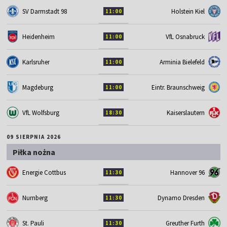
SV Darmstadt 98
Holstein Kiel
11:00
Heidenheim
VfL Osnabruck
11:00
Karlsruher
Arminia Bielefeld
11:00
Magdeburg
Eintr. Braunschweig
11:00
VfL Wolfsburg
Kaiserslautern
18:30
09 SIERPNIA 2026
Piłka nożna
Energie Cottbus
Hannover 96
11:30
Nurnberg
Dynamo Dresden
11:30
St. Pauli
Greuther Furth
11:30