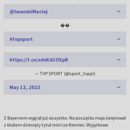
@IwanskiMaciej
��
#tvpsport
https://t.co/xdsKd1OEpR
— TVP SPORT (@sport_tvppl)
May 12, 2022
Z Bayernem wygrał już wszystko. Na początku maja świętował
z klubem dziesiąty tytuł mistrza Niemiec. Wyjątkowe