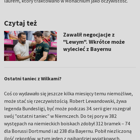
laurem, który traktowano w Monachium jako oczywistość.
Czytaj też
Zawalił negocjacje z
"Lewym". Wkrótce może
wylecieć z Bayernu
Ostatni taniec z Wilkami?
Coś co wydawało się jeszcze kilka miesięcy temu niemożliwe,
może stać się rzeczywistością. Robert Lewandowski, żywa
legenda Bundesligi, być może podczas 34. serii gier rozegrał
swój "ostatni taniec" w Niemczech. Do tej pory w 382
występach na niemieckich boiskach zdobył 312 bramek – 74
dla Borussi Dortmund i aż 238 dla Bayernu. Pobił niezliczoną
ilość rekordów, w tym jeden z najbardziej wyjątkowych,