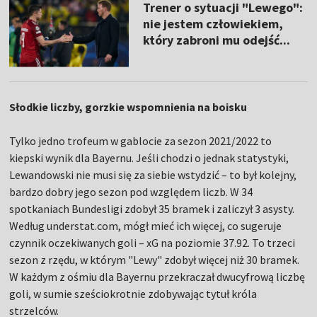
Trener o sytuacji "Lewego":
nie jestem człowiekiem,
który zabroni mu odejść...
Słodkie liczby, gorzkie wspomnienia na boisku
Tylko jedno trofeum w gablocie za sezon 2021/2022 to
kiepski wynik dla Bayernu. Jeśli chodzi o jednak statystyki,
Lewandowski nie musi się za siebie wstydzić – to był kolejny,
bardzo dobry jego sezon pod względem liczb. W 34
spotkaniach Bundesligi zdobył 35 bramek i zaliczył 3 asysty.
Według understat.com, mógł mieć ich więcej, co sugeruje
czynnik oczekiwanych goli – xG na poziomie 37.92. To trzeci
sezon z rzędu, w którym "Lewy" zdobył więcej niż 30 bramek.
W każdym z ośmiu dla Bayernu przekraczał dwucyfrową liczbę
goli, w sumie sześciokrotnie zdobywając tytuł króla
strzelców.