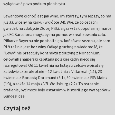
wylądować poza podium plebiscytu.
Lewandowski choć jest jak wino, im starszy, tym lepszy, to ma
już 33. wiosny na karku (wkrótce 34). Wie, że to ostatni
gwizdek na zdobycie Złotej Piłki, a gra w tak popularnej marce
jak FC Barcelona mogłaby mu pomóc w zrealizowaniu celu.
Piłkarze Bayernu nie popisali się w końcówce sezonu, ale sam
RL9 też nie jest bez winy. Odkąd gruchnęła wiadomość, że
"Lewy" nie przedłuży kontraktu z drużyną z Monachium,
celownik snajperski kapitana polskiej kadry nieco się
rozregulował. Od 11 kwietnia na listę strzelców wpisał się
zaledwie czterokrotnie – 12 kwietnia z Villarreal (1:1), 23
kwietnia z Borussią Dortmund (3:1), 30 kwietnia z FSV Mainz
(1:3), a także 14 maja z VfL Wolfsburg (2:2). To ostatnie
trafienie, być może było ostatnim w historii jego występów w
Bundeslidze.
Czytaj też