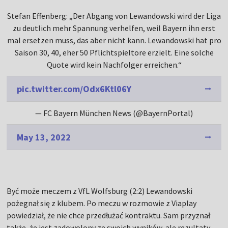
Stefan Effenberg: „Der Abgang von Lewandowski wird der Liga
zu deutlich mehr Spannung verhelfen, weil Bayern ihn erst
mal ersetzen muss, das aber nicht kann. Lewandowski hat pro
Saison 30, 40, eher 50 Pflichtspieltore erzielt. Eine solche
Quote wird kein Nachfolger erreichen.“
pic.twitter.com/Odx6Ktl06Y
— FC Bayern München News (@BayernPortal)
May 13, 2022
Być może meczem z VfL Wolfsburg (2:2) Lewandowski
pożegnał się z klubem. Po meczu w rozmowie z Viaplay
powiedział, że nie chce przedłużać kontraktu. Sam przyznał
także, że jest zadowolony ze swoich wyników, ale rezultaty