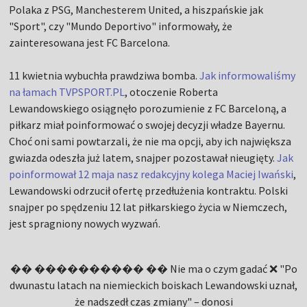
Polaka z PSG, Manchesterem United, a hiszpańskie jak
"Sport", czy "Mundo Deportivo" informowały, że
zainteresowana jest FC Barcelona.
11 kwietnia wybuchła prawdziwa bomba.
Jak informowaliśmy
na łamach TVPSPORT.PL
, otoczenie Roberta
Lewandowskiego osiągnęło porozumienie z FC Barceloną, a
piłkarz miał poinformować o swojej decyzji władze Bayernu.
Choć oni sami powtarzali, że nie ma opcji, aby ich największa
gwiazda odeszła już latem, snajper pozostawał nieugięty.
Jak
poinformował 12 maja nasz redakcyjny kolega Maciej Iwański
,
Lewandowski odrzucił ofertę przedłużenia kontraktu. Polski
snajper po spędzeniu 12 lat piłkarskiego życia w Niemczech,
jest spragniony nowych wyzwań.
�� ���������� �� Nie ma o czym gadać ❌ "Po
dwunastu latach na niemieckich boiskach Lewandowski uznał,
że nadszedł czas zmiany" – donosi