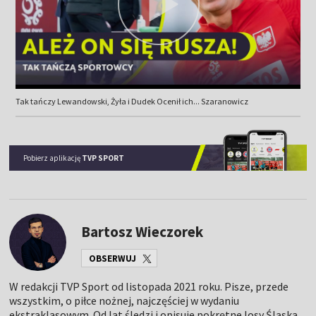
Tak tańczy Lewandowski, Żyła i Dudek Ocenił ich... Szaranowicz
Pobierz aplikację
TVP SPORT
Bartosz Wieczorek
OBSERWUJ
W redakcji TVP Sport od listopada 2021 roku. Pisze, przede
wszystkim, o piłce nożnej, najczęściej w wydaniu
ekstraklasowym. Od lat śledzi i opisuje pokrętne losy Śląska