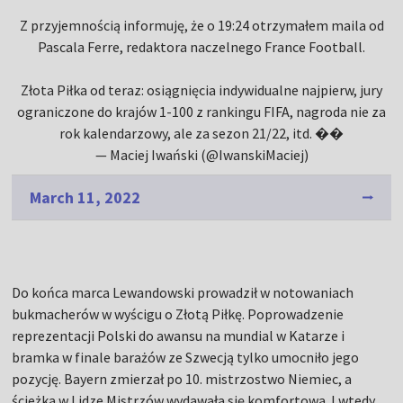
Z przyjemnością informuję, że o 19:24 otrzymałem maila od
Pascala Ferre, redaktora naczelnego France Football.
Złota Piłka od teraz: osiągnięcia indywidualne najpierw, jury
ograniczone do krajów 1-100 z rankingu FIFA, nagroda nie za
rok kalendarzowy, ale za sezon 21/22, itd. ��
— Maciej Iwański (@IwanskiMaciej)
March 11, 2022
Do końca marca Lewandowski prowadził w notowaniach
bukmacherów w wyścigu o Złotą Piłkę. Poprowadzenie
reprezentacji Polski do awansu na mundial w Katarze i
bramka w finale barażów ze Szwecją tylko umocniło jego
pozycję. Bayern zmierzał po 10. mistrzostwo Niemiec, a
ścieżka w Lidze Mistrzów wydawała się komfortowa. I wtedy