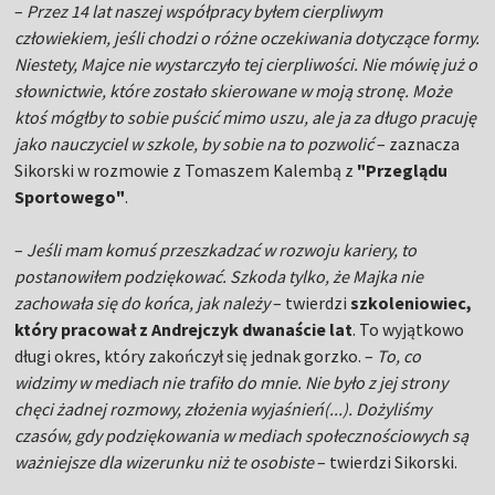
–
Przez 14 lat naszej współpracy byłem cierpliwym
człowiekiem, jeśli chodzi o różne oczekiwania dotyczące formy.
Niestety, Majce nie wystarczyło tej cierpliwości. Nie mówię już o
słownictwie, które zostało skierowane w moją stronę. Może
ktoś mógłby to sobie puścić mimo uszu, ale ja za długo pracuję
jako nauczyciel w szkole, by sobie na to pozwolić
– zaznacza
Sikorski w rozmowie z Tomaszem Kalembą z
"Przeglądu
Sportowego"
.
–
Jeśli mam komuś przeszkadzać w rozwoju kariery, to
postanowiłem podziękować. Szkoda tylko, że Majka nie
zachowała się do końca, jak należy
– twierdzi
szkoleniowiec,
który pracował z Andrejczyk dwanaście lat
. To wyjątkowo
długi okres, który zakończył się jednak gorzko. –
To, co
widzimy w mediach nie trafiło do mnie. Nie było z jej strony
chęci żadnej rozmowy, złożenia wyjaśnień(...). Dożyliśmy
czasów, gdy podziękowania w mediach społecznościowych są
ważniejsze dla wizerunku niż te osobiste
– twierdzi Sikorski.