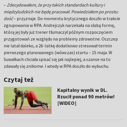
–
Zdecydowałem, że przy takich standardach kultury i
międzyludzkich nie będę pracował. Powiedziałem po prostu:
dość
– przyznaje. Do momentu krytycznego doszło w trakcie
zgrupowania w RPA. Andrejczyk narzekała na słabą formę,
którą jej były już trener tłumaczył późnym rozpoczęciem
przygotowań ze względu na problemy zdrowotne. Oszczep
nie latał daleko, a 26-latkę dodatkowo stresował termin
pierwszego planowanego (wówczas) startu – 15 maja. W
Suwałkach chciała spisać się jak najlepiej, a szanse na to
zdawały się znikome. I wtedy w RPA doszło do wybuchu.
Czytaj też
Kapitalny wynik w DL.
Rzucił ponad 90 metrów!
[WIDEO]