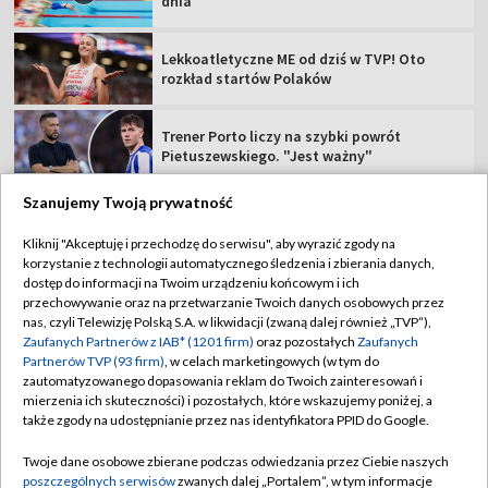
dnia
Lekkoatletyczne ME od dziś w TVP! Oto
rozkład startów Polaków
Trener Porto liczy na szybki powrót
Pietuszewskiego. "Jest ważny"
Szanujemy Twoją prywatność
Kliknij "Akceptuję i przechodzę do serwisu", aby wyrazić zgody na
korzystanie z technologii automatycznego śledzenia i zbierania danych,
TVP
dostęp do informacji na Twoim urządzeniu końcowym i ich
przechowywanie oraz na przetwarzanie Twoich danych osobowych przez
Abonament TVP
Regulamin TVP
nas, czyli Telewizję Polską S.A. w likwidacji (zwaną dalej również „TVP”),
Polityka prywatności
Sklep TVP
Zaufanych Partnerów z IAB* (1201 firm)
oraz pozostałych
Zaufanych
Partnerów TVP (93 firm)
, w celach marketingowych (w tym do
Biuro Reklamy
Moje zgody
zautomatyzowanego dopasowania reklam do Twoich zainteresowań i
mierzenia ich skuteczności) i pozostałych, które wskazujemy poniżej, a
Oferta Handlowa
Biuro reklamy
także zgody na udostępnianie przez nas identyfikatora PPID do Google.
Telegazeta ogłoszenia
Kontakt
Twoje dane osobowe zbierane podczas odwiedzania przez Ciebie naszych
Emisja w TVP
poszczególnych serwisów
zwanych dalej „Portalem”, w tym informacje