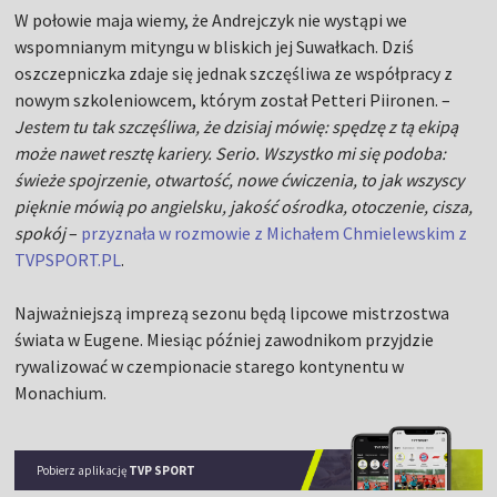
W połowie maja wiemy, że Andrejczyk nie wystąpi we
wspomnianym mityngu w bliskich jej Suwałkach. Dziś
oszczepniczka zdaje się jednak szczęśliwa ze współpracy z
nowym szkoleniowcem, którym został Petteri Piironen. –
Jestem tu tak szczęśliwa, że dzisiaj mówię: spędzę z tą ekipą
może nawet resztę kariery. Serio. Wszystko mi się podoba:
świeże spojrzenie, otwartość, nowe ćwiczenia, to jak wszyscy
pięknie mówią po angielsku, jakość ośrodka, otoczenie, cisza,
spokój
–
przyznała w rozmowie z Michałem Chmielewskim z
TVPSPORT.PL
.
Najważniejszą imprezą sezonu będą lipcowe mistrzostwa
świata w Eugene. Miesiąc później zawodnikom przyjdzie
rywalizować w czempionacie starego kontynentu w
Monachium.
Pobierz aplikację
TVP SPORT