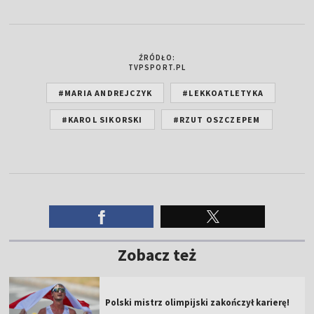
ŹRÓDŁO:
TVPSPORT.PL
#MARIA ANDREJCZYK
#LEKKOATLETYKA
#KAROL SIKORSKI
#RZUT OSZCZEPEM
Zobacz też
Polski mistrz olimpijski zakończył karierę!