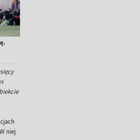
ę.
sięcy
as
biekcie
cjach
W niej