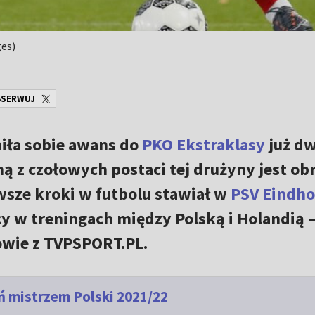
ges)
SERWUJ
ła sobie awans do
PKO Ekstraklasy
już d
ą z czołowych postaci tej drużyny jest ob
rwsze kroki w futbolu stawiał w
PSV Eindh
cy w treningach między Polską i Holandią 
owie z TVPSPORT.PL.
ń mistrzem Polski 2021/22