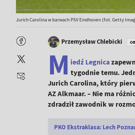
Jurich Carolina w barwach PSV Eindhoven (fot. Getty Ima
Przemysław Chlebicki
OB
M
iedź Legnica
zapewni
tygodnie temu. Jedn
Jurich Carolina, który pie
AZ Alkmaar. – Nie ma różni
zdradził zawodnik w rozm
PKO Ekstraklasa: Lech Pozna