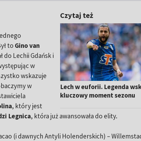
Czytaj też
 jednego
Był to
Gino van
ł do Lechii Gdańsk i
występując w
szystko wskazuje
zobaczymy w
Lech w euforii. Legenda ws
kluczowy moment sezonu
tawiciela
olina
, który jest
zi Legnica
, która już awansowała do elity.
uracao (i dawnych Antyli Holenderskich) – Willemsta