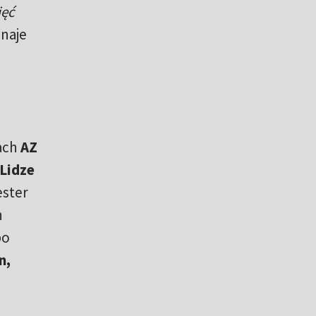
ięć
naje
rach
AZ
Lidze
ester
h
po
n,