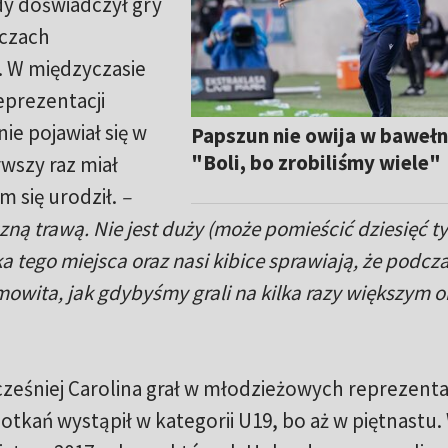
dy doświadczył gry
eczach
. W międzyczasie
eprezentacji
ie pojawiał się w
Papszun nie owija w bawełn
"Boli, bo zrobiliśmy wiele"
wszy raz miał
m się urodził.
–
ą trawą. Nie jest duży (może pomieścić dziesięć ty
ka tego miejsca oraz nasi kibice sprawiają, że podcz
owita, jak gdybyśmy grali na kilka razy większym o
ześniej Carolina grał w młodzieżowych reprezenta
potkań wystąpił w kategorii U19, bo aż w piętnastu. 