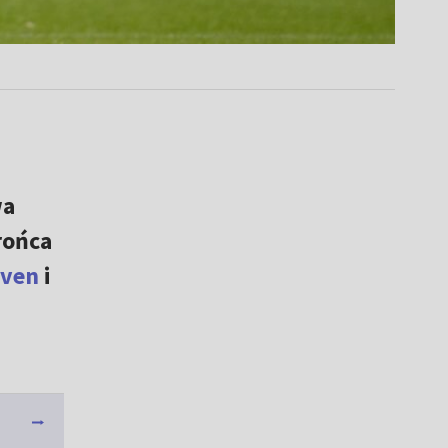
wa
rońca
oven
i
–