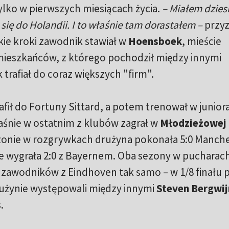
ylko w pierwszych miesiącach życia.
– Miałem dzies
się do Holandii. I to właśnie tam dorastałem –
przyz
kie kroki zawodnik stawiał w
Hoensboek
, mieście
 mieszkańców, z którego pochodził między innymi
trafiał do coraz większych "firm".
trafił do Fortuny Sittard, a potem trenował w junio
łaśnie w ostatnim z klubów zagrał w
Młodzieżowej 
zonie w rozgrywkach drużyna pokonała 5:0 Manch
e wygrała 2:0 z Bayernem. Oba sezony w pucharac
 zawodników z Eindhoven tak samo – w 1/8 finału 
rużynie występowali między innymi
Steven Bergwij
s
.