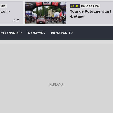
TYKA
09:50
KOLARSTWO
egon –
Tour de Pologne: start
4. etapu
4:00
ETRANSMISJE
MAGAZYNY
PROGRAM TV