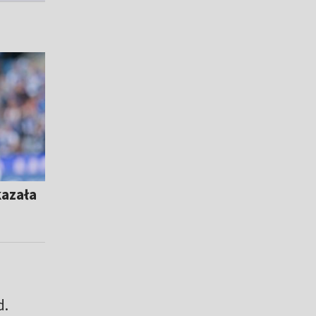
kazała
d.