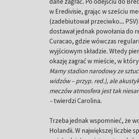
dane zagrać. Po odejściu do Bre
w Eredivisie, grając w sześciu m
(zadebiutował przeciwko... PSV)
dostawał jednak powołania do r
Curacao, gdzie wówczas regularn
wyjściowym składzie. Wtedy pier
okazję zagrać w mieście, w który
Mamy stadion narodowy ze sztuczn
widzów – przyp. red.), ale akusty
meczów atmosfera jest tak niesam
–
twierdzi Carolina.
Trzeba jednak wspomnieć, że wc
Holandii. W największej liczbie s