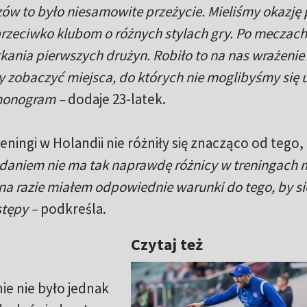
zów to było niesamowite przeżycie. Mieliśmy okazję
 przeciwko klubom o różnych stylach gry. Po meczach
kania pierwszych drużyn. Robiło to na nas wrażenie
y zobaczyć miejsca, do których nie moglibyśmy się 
rmonogram –
dodaje 23-latek.
eningi w Holandii nie różniły się znacząco od tego,
daniem nie ma tak naprawdę różnicy w treningach 
 na razie miałem odpowiednie warunki do tego, by si
stępy –
podkreśla.
Czytaj też
ie nie było jednak