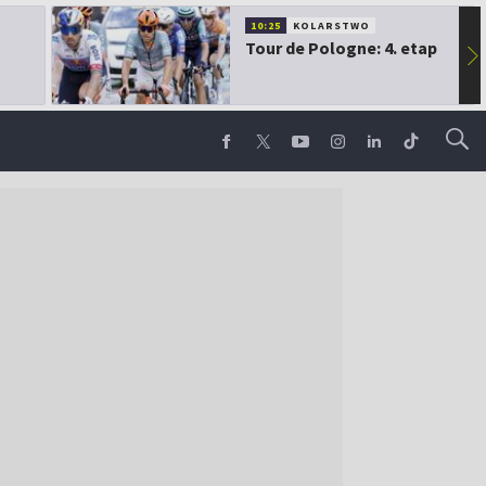
10:25
KOLARSTWO
Tour de Pologne: 4. etap
▶