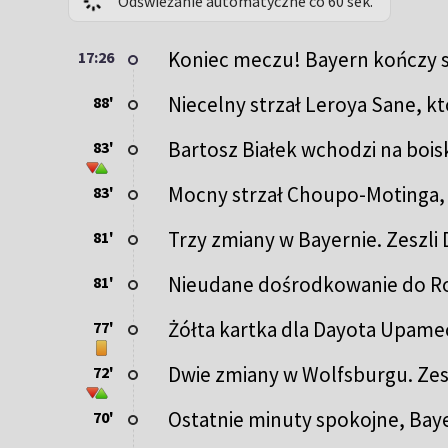
Odświeżanie automatyczne co 60 sek.
Koniec meczu! Bayern kończy 
17:26
Niecelny strzał Leroya Sane, k
88'
Bartosz Białek wchodzi na boi
83'
Mocny strzał Choupo-Motinga, 
83'
Trzy zmiany w Bayernie. Zeszli D
81'
Nieudane dośrodkowanie do R
81'
Żółta kartka dla Dayota Upame
77'
Dwie zmiany w Wolfsburgu. Zeszl
72'
Ostatnie minuty spokojne, Baye
70'