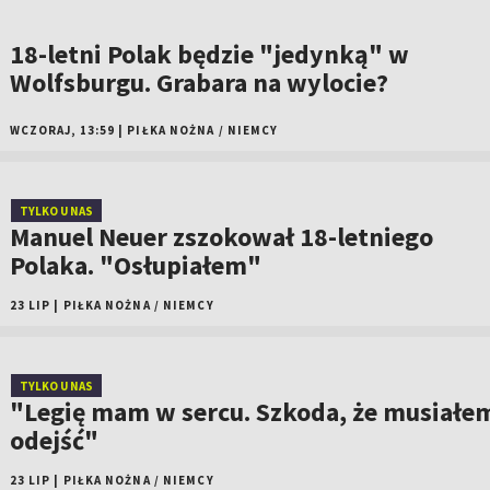
18-letni Polak będzie "jedynką" w
Wolfsburgu. Grabara na wylocie?
WCZORAJ, 13:59
|
PIŁKA NOŻNA
/
NIEMCY
TYLKO U NAS
Manuel Neuer zszokował 18-letniego
Polaka. "Osłupiałem"
23 LIP
|
PIŁKA NOŻNA
/
NIEMCY
TYLKO U NAS
"Legię mam w sercu. Szkoda, że musiałe
odejść"
23 LIP
|
PIŁKA NOŻNA
/
NIEMCY