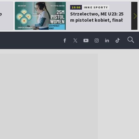
10:00
INNE SPORTY
p
Strzelectwo, ME U23: 25
▶
m pistolet kobiet, finał