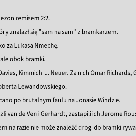
sezon remisem 2:2.
tóry znalazł się "sam na sam" z bramkarzem.
sko za Lukasa Nmechę.
ale obok bramki.
avies, Kimmich i... Neuer. Za nich Omar Richards, Ga
oberta Lewandowskiego.
cano po brutalnym faulu na Jonasie Windzie.
i van de Ven i Gerhardt, zastąpili ich Jerome Rouss
rn na razie nie może znaleźć drogi do bramki rywa