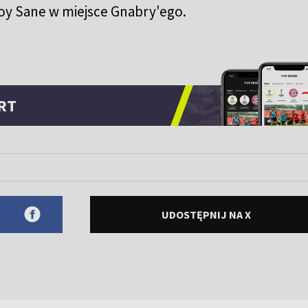
roy Sane w miejsce Gnabry'ego.
RT
UDOSTĘPNIJ NA X