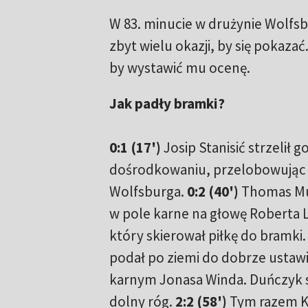
W 83. minucie w drużynie Wolfsbu
zbyt wielu okazji, by się pokazać
by wystawić mu ocenę.
Jak padły bramki?
0:1 (17')
Josip Stanisić strzelił 
dośrodkowaniu, przelobowując
Wolfsburga.
0:2 (40')
Thomas Mue
w pole karne na głowę Roberta
który skierował piłkę do bramki
podał po ziemi do dobrze ustaw
karnym Jonasa Winda. Duńczyk s
dolny róg.
2:2 (58')
Tym razem K