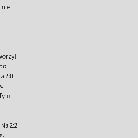
 nie
worzyli
 do
a 2:0
w.
 Tym
Na 2:2
e.