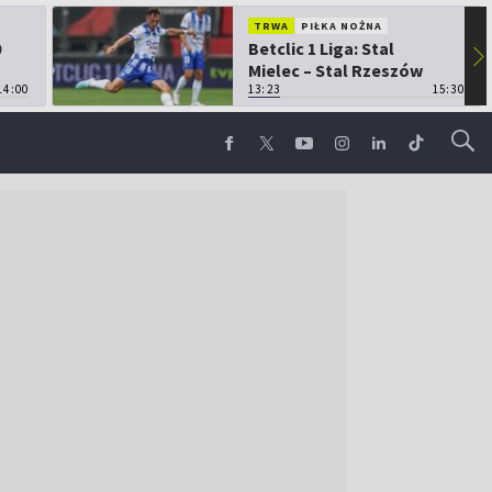
TRWA
PIŁKA NOŻNA
0
Betclic 1 Liga: Stal
▶
Mielec – Stal Rzeszów
14:00
13:23
15:30