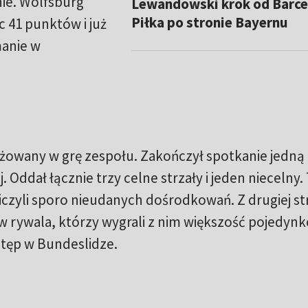
nie. Wolfsburg
Lewandowski krok od Barce
Piłka po stronie Bayernu
 41 punktów i już
manie w
owany w grę zespołu. Zakończył spotkanie jedną
. Oddał łącznie trzy celne strzały i jeden niecelny.
liczyli sporo nieudanych dośrodkowań. Z drugiej st
 rywala, którzy wygrali z nim większość pojedynk
stęp w Bundeslidze.