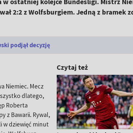
w ostatniej kolejce Bundesligi. Mistrz Ni
wał 2:2 z Wolfsburgiem. Jedną z bramek z
ki podjął decyzję
Czytaj też
wa Niemiec. Mecz
szystko dlatego,
tęp Roberta
 z Bawarii. Rywal,
li w dziewięć minut