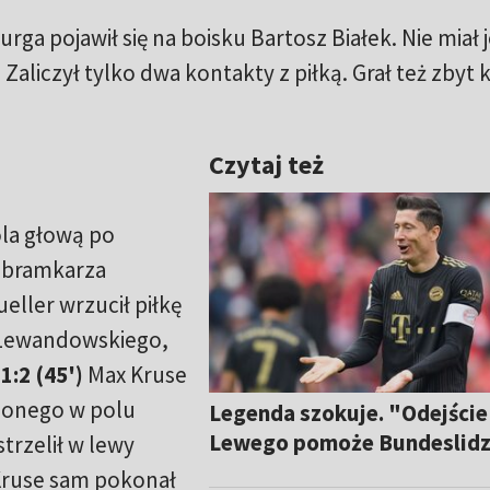
rga pojawił się na boisku Bartosz Białek. Nie miał
. Zaliczył tylko dwa kontakty z piłką. Grał też zbyt 
Czytaj też
gola głową po
 bramkarza
ller wrzucił piłkę
 Lewandowskiego,
.
1:2 (45')
Max Kruse
ionego w polu
Legenda szokuje. "Odejście
Lewego pomoże Bundeslid
trzelił w lewy
ruse sam pokonał