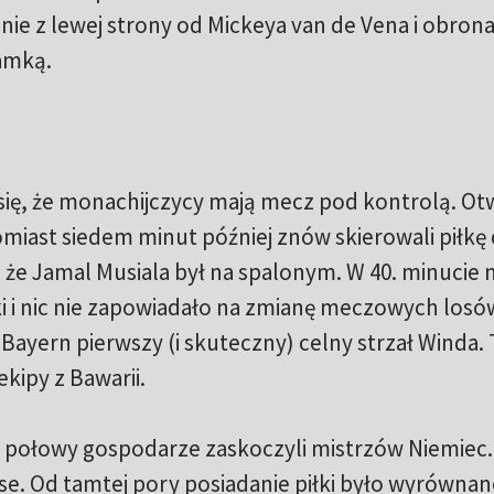
e z lewej strony od Mickeya van de Vena i obrona
amką.
się, że monachijczycy mają mecz pod kontrolą. Ot
miast siedem minut później znów skierowali piłkę
 że Jamal Musiala był na spalonym. W 40. minucie n
i nic nie zapowiadało na zmianę meczowych losó
ayern pierwszy (i skuteczny) celny strzał Winda.
kipy z Bawarii.
 połowy gospodarze zaskoczyli mistrzów Niemiec. 
e. Od tamtej pory posiadanie piłki było wyrównan