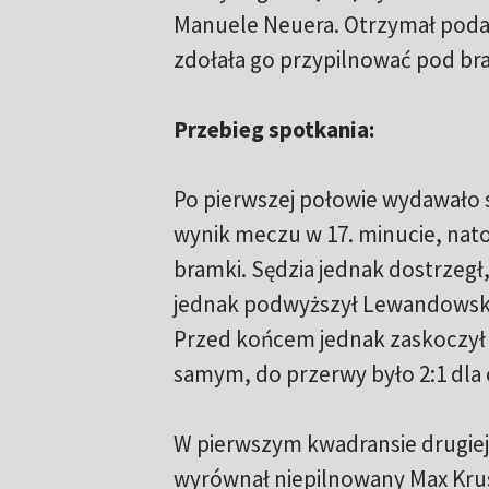
Manuele Neuera. Otrzymał podani
zdołała go przypilnować pod br
Przebieg spotkania:
Po pierwszej połowie wydawało 
wynik meczu w 17. minucie, nato
bramki. Sędzia jednak dostrzegł,
jednak podwyższył Lewandowski 
Przed końcem jednak zaskoczył B
samym, do przerwy było 2:1 dla e
W pierwszym kwadransie drugiej
wyrównał niepilnowany Max Krus