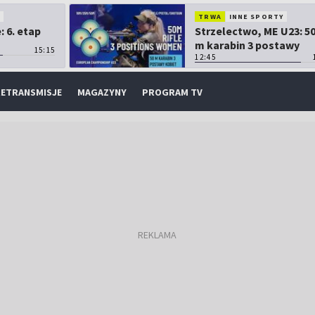
O
TRWA
INNE SPORTY
 6. etap
Strzelectwo, ME U23: 5
m karabin 3 postawy
15:15
kobiet
12:45
ETRANSMISJE
MAGAZYNY
PROGRAM TV