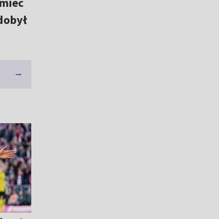
emiec
dobył