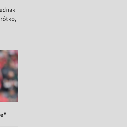
 jednak
krótko,
ze"