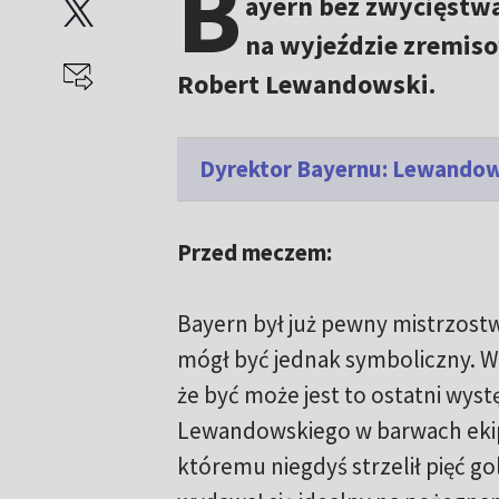
B
ayern bez zwycięstwa 
na wyjeździe zremiso
Robert Lewandowski.
Dyrektor Bayernu: Lewandows
Przed meczem:
Bayern był już pewny mistrzost
mógł być jednak symboliczny. W
że być może jest to ostatni wys
Lewandowskiego w barwach ekipy
któremu niegdyś strzelił pięć go