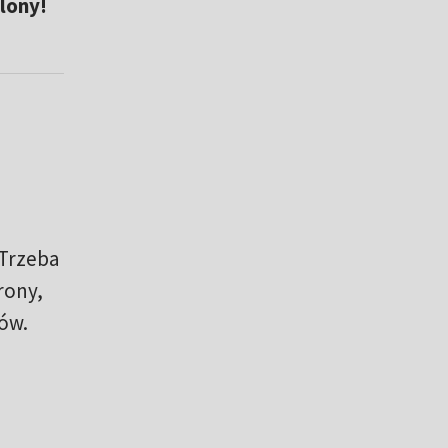
lony!
 Trzeba
rony,
ów.