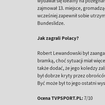
wydawał się idealny na pożegna
zajmował 13. miejsce, gromadząc
wcześniej zapewnił sobie utrzy
Bundeslidze.
Jak zagrali Polacy?
Robert Lewandowski był zaangaż
bramką, choć sytuacji miał więcej
także dodać, że jego koledzy za
był dobrze kryty przez obrońców
Być może był to jego ostatni wy
Ocena TVPSPORT.PL:
7/10