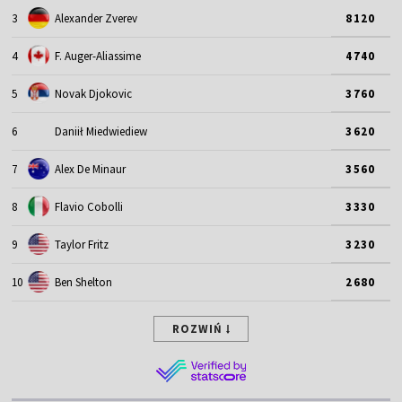
3
Alexander Zverev
8120
4
F. Auger-Aliassime
4740
5
Novak Djokovic
3760
6
Daniił Miedwiediew
3620
7
Alex De Minaur
3560
8
Flavio Cobolli
3330
9
Taylor Fritz
3230
10
Ben Shelton
2680
ROZWIŃ