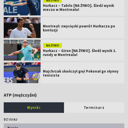
NA ŻYWO
Hurkacz – Tabilo [NA ŻYWO]. Śledź wynik
meczu w Montrealu!
Montreal: zwycięski powrót Hurkacza po
kontuzji
NA ŻYWO
Hurkacz – Giron [NA ŻYWO]. Śledź wynik 1.
rundy w Montrealu!
Majchrzak skończył grę! Pokonał go słynny
tenisista
ATP (mężczyźni)
Wyniki
Terminarz
DZISIAJ
Tenis