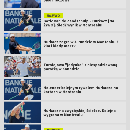
piłki meczowe
NA ŻYWO
Botic van de Zandschulp – Hurkacz [NA
ŻYWO]. Śledź wynik w Montrealu!
Hurkacz zagra w 3. rundzie w Montealu. Z
kim i kiedy mecz?
Turniejowa "jedynka" z niespodziewaną
porażką w Kanadzie
Holender kolejnym rywalem Hurkacza na
kortach w Montrealu
Hurkacz na zwycięskiej ścieżce. Kolejna
wygrana w Montrealu