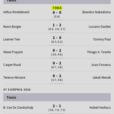
TRWA
Arthur Rinderknech
0 - 0
Brandon Nakashima
(5:6)
1 - 2
Nuno Borges
Luciano Darderi
(6:4, 3:6, 5:7)
2 - 0
Learner Tien
Tommy Paul
(6:3, 6:2)
0 - 2
Alexei Popyrin
Thiago A. Tirante
(3:6, 4:6)
0 - 2
Casper Ruud
Joao Fonseca
(6:7, 3:6)
0 - 2
Terence Atmane
Jakub Mensik
(5:7, 4:6)
07 SIERPNIA 2026
Tenis
2 - 1
B. Van De Zandschulp
Hubert Hurkacz
(3:6, 7:6, 7:5)