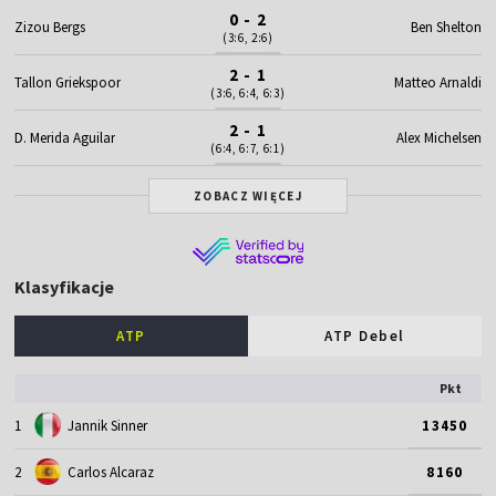
0 - 2
Zizou Bergs
Ben Shelton
(3:6, 2:6)
2 - 1
Tallon Griekspoor
Matteo Arnaldi
(3:6, 6:4, 6:3)
2 - 1
D. Merida Aguilar
Alex Michelsen
(6:4, 6:7, 6:1)
ZOBACZ WIĘCEJ
Klasyfikacje
ATP
ATP Debel
Pkt
1
Jannik Sinner
13450
2
Carlos Alcaraz
8160