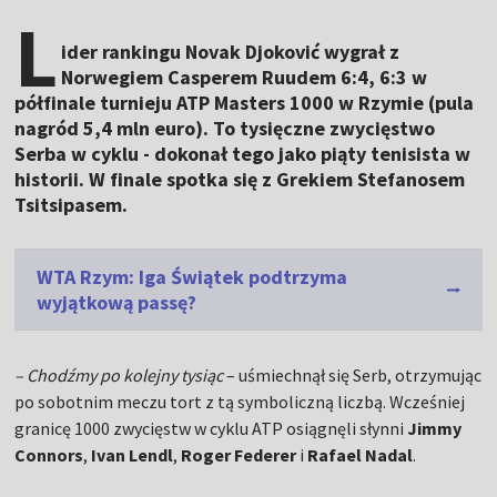
L
ider rankingu Novak Djoković wygrał z
Norwegiem Casperem Ruudem 6:4, 6:3 w
półfinale turnieju ATP Masters 1000 w Rzymie (pula
nagród 5,4 mln euro). To tysięczne zwycięstwo
Serba w cyklu - dokonał tego jako piąty tenisista w
historii. W finale spotka się z Grekiem Stefanosem
Tsitsipasem.
WTA Rzym: Iga Świątek podtrzyma
wyjątkową passę?
– Chodźmy po kolejny tysiąc
– uśmiechnął się Serb, otrzymując
po sobotnim meczu tort z tą symboliczną liczbą. Wcześniej
granicę 1000 zwycięstw w cyklu ATP osiągnęli słynni
Jimmy
Connors
,
Ivan Lendl
,
Roger Federer
i
Rafael Nadal
.