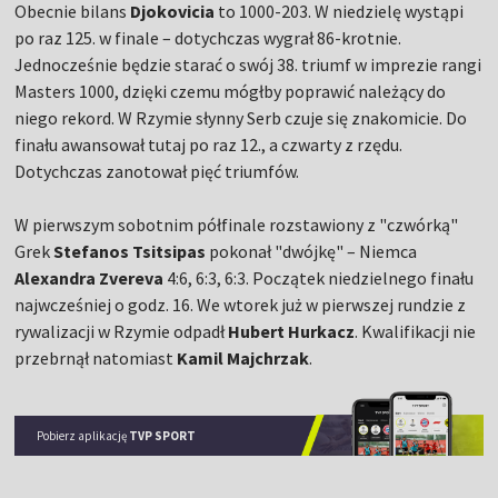
Obecnie bilans
Djokovicia
to 1000-203. W niedzielę wystąpi
po raz 125. w finale – dotychczas wygrał 86-krotnie.
Jednocześnie będzie starać o swój 38. triumf w imprezie rangi
Masters 1000, dzięki czemu mógłby poprawić należący do
niego rekord. W Rzymie słynny Serb czuje się znakomicie. Do
finału awansował tutaj po raz 12., a czwarty z rzędu.
Dotychczas zanotował pięć triumfów.
W pierwszym sobotnim półfinale rozstawiony z "czwórką"
Grek
Stefanos Tsitsipas
pokonał "dwójkę" – Niemca
Alexandra Zvereva
4:6, 6:3, 6:3. Początek niedzielnego finału
najwcześniej o godz. 16. We wtorek już w pierwszej rundzie z
rywalizacji w Rzymie odpadł
Hubert Hurkacz
. Kwalifikacji nie
przebrnął natomiast
Kamil Majchrzak
.
Pobierz aplikację
TVP SPORT