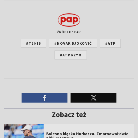
ŹRÓDŁO: PAP
#TENIS
#NOVAK DJOKOVIĆ
#ATP
#ATP RZYM
Zobacz też
Bolesna klęska Hurkacza. Zmarnował dwie