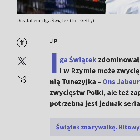
Ons Jabeur i Iga Świątek (fot. Getty)
JP
I
ga Świątek
zdominowała
i w Rzymie może zwycięż
nią Tunezyjka –
Ons Jabeur
zwycięstw Polki, ale też zag
potrzebna jest jednak seria
Świątek zna rywalkę. Hitowy