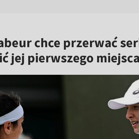
beur chce przerwać seri
ć jej pierwszego miejsc