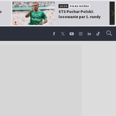
15:30
PIŁKA NOŻNA
p
STS Puchar Polski:
▶
losowanie par 1. rundy