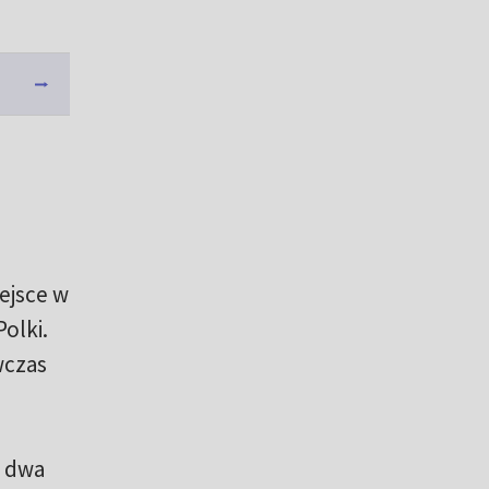
ejsce w
olki.
wczas
d dwa