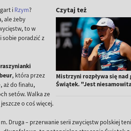
Czytaj też
gart i
Rzym
?
, ale żeby
wycięstw, to w
i sobie poradzić z
raszynianki
abeur
, która przez
Mistrzyni rozpływa się nad 
Świątek. "Jest niesamowit
 aż do finału,
óch setów. Walka ze
jeszcze o coś więcej.
. Druga – przerwanie serii zwycięstw polskiej teni