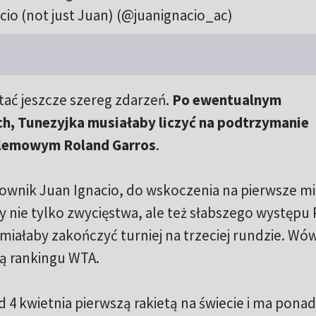
cio (not just Juan) (@juanignacio_ac)
tać jeszcze szereg zdarzeń.
Po ewentualnym
ch, Tunezyjka musiałaby liczyć na podtrzymanie
szlemowym Roland Garros
.
kownik Juan Ignacio, do wskoczenia na pierwsze mi
nie tylko zwycięstwa, ale też słabszego występu P
iałaby zakończyć turniej na trzeciej rundzie. Wó
ką rankingu WTA.
d 4 kwietnia pierwszą rakietą na świecie i ma pona