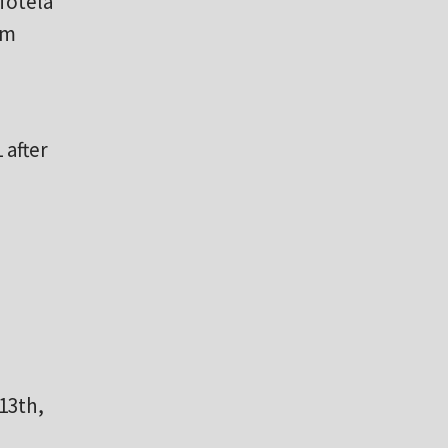
 fotela
ym
 after
13th,