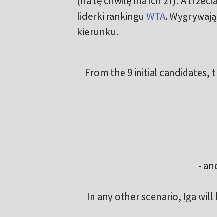
(na tę chwilę ma ich 27). A trzec
liderki rankingu
WTA
. Wygrywają
kierunku.
From the 9 initial candidates, 
- an
In any other scenario, Iga wil