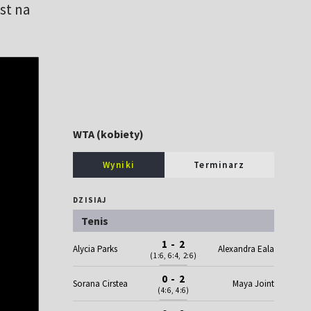
st na
WTA (kobiety)
Wyniki
Terminarz
DZISIAJ
Tenis
1 - 2
Alycia Parks
Alexandra Eala
(1:6, 6:4, 2:6)
0 - 2
Sorana Cirstea
Maya Joint
(4:6, 4:6)