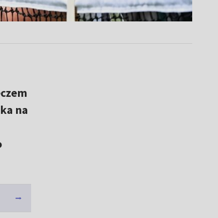
eczem
eka na
o