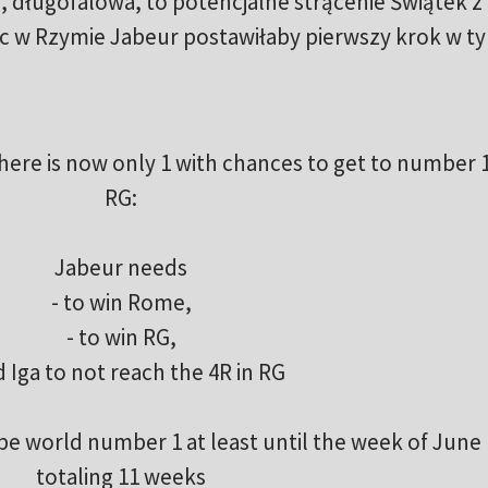
ia, długofalowa, to potencjalne strącenie Świątek z
c w Rzymie Jabeur postawiłaby pierwszy krok w t
there is now only 1 with chances to get to number 1
RG:
Jabeur needs
- to win Rome,
- to win RG,
d Iga to not reach the 4R in RG
l be world number 1 at least until the week of June 
totaling 11 weeks