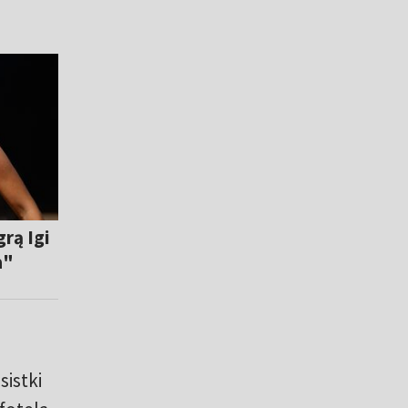
grą Igi
a"
sistki