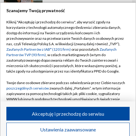
Szanujemy Twoją prywatność
Kliknij "Akceptuję i przechodzę do serwisu", aby wyrazić zgody na
korzystanie z technologii automatycznego śledzenia i zbierania danych,
TVP
dostęp do informacji na Twoim urządzeniu końcowym i ich
Abonament TVP
Regulamin TVP
przechowywanie oraz na przetwarzanie Twoich danych osobowych przez
nas, czyli Telewizję Polską S.A. w likwidacji (zwaną dalej również „TVP”),
Polityka prywatności
Sklep TVP
Zaufanych Partnerów z IAB* (1201 firm)
oraz pozostałych
Zaufanych
Partnerów TVP (93 firm)
, w celach marketingowych (w tym do
Biuro Reklamy
Moje zgody
zautomatyzowanego dopasowania reklam do Twoich zainteresowań i
mierzenia ich skuteczności) i pozostałych, które wskazujemy poniżej, a
Oferta Handlowa
Biuro reklamy
także zgody na udostępnianie przez nas identyfikatora PPID do Google.
Telegazeta ogłoszenia
Kontakt
Twoje dane osobowe zbierane podczas odwiedzania przez Ciebie naszych
Emisja w TVP
poszczególnych serwisów
zwanych dalej „Portalem”, w tym informacje
zapisywane za pomocą technologii takich jak: pliki cookie, sygnalizatory
Kanały
Rada Programowa
WWW lub innych podobnych technologii umożliwiających świadczenie
dopasowanych i bezpiecznych usług, personalizację treści oraz reklam,
Ogłoszenia przetargowe
udostępnianie funkcji mediów społecznościowych oraz analizowanie
©2026 Telewizja Polska Spółka Akcyjna w likwidacji
Akceptuję i przechodzę do serwisu
ruchu w Internecie.
Akademia Telewizyjna
Informacje o nadawcy
Twoje dane osobowe zbierane podczas odwiedzania przez Ciebie
Ustawienia zaawansowane
News
Transmisje
Wideo
Więcej
poszczególnych serwisów
na Portalu, takie jak adresy IP, identyfikatory
Centrum informacji TVP