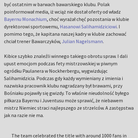
być ostatnim w barwach bawarskiego klubu. Polak
poinformował media, iż wciąż nie dostał oferty od władz
Bayernu Monachium
, choć wyrażał chęć pozostania w klubie
dyrektorowi sportowemu,
Hasanowi Salihamidziciowi
. I
pomimo tego, że kapitana naszej kadry w klubie zachować
chciał trener Bawarczyków,
Julian Nagelsmann
.
Kibice szybko znaleźli winnego takiego obrotu spraw. I dali
upust emocjom podczas fety mistrzowskiej w piwnym
ogródku Paulanera w Nockherbergu, wygwizdując
Salihamidzicia. Podczas gdy każdy wymieniany z imienia i
nazwiska pracownik klubu nagradzany był brawami, przy
Bośniaku pojawiły się gwizdy. To właśnie nieudolność byłego
piłkarza Bayernu i Juventusu może sprawić, że niebawem
mistrz Niemiec straci najlepszego ze strzelców. A zastępstwa
jak na razie nie ma.
The team celebrated the title with around 1000 fans in