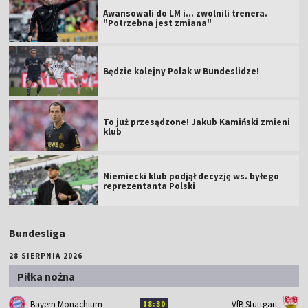
Awansowali do LM i... zwolnili trenera.
"Potrzebna jest zmiana"
Będzie kolejny Polak w Bundeslidze!
To już przesądzone! Jakub Kamiński zmieni
klub
Niemiecki klub podjął decyzję ws. byłego
reprezentanta Polski
Bundesliga
28 SIERPNIA 2026
Piłka nożna
Bayern Monachium
VfB Stuttgart
18:30