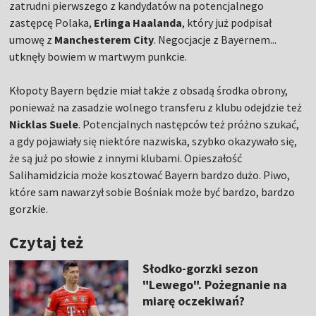
zatrudni pierwszego z kandydatów na potencjalnego
zastępcę Polaka,
Erlinga Haalanda
, który już podpisał
umowę z
Manchesterem City
. Negocjacje z Bayernem...
utknęły bowiem w martwym punkcie.
Kłopoty Bayern będzie miał także z obsadą środka obrony,
ponieważ na zasadzie wolnego transferu z klubu odejdzie też
Nicklas Suele
. Potencjalnych następców też próżno szukać,
a gdy pojawiały się niektóre nazwiska, szybko okazywało się,
że są już po słowie z innymi klubami. Opieszałość
Salihamidzicia może kosztować Bayern bardzo dużo. Piwo,
które sam nawarzył sobie Bośniak może być bardzo, bardzo
gorzkie.
Czytaj też
Słodko-gorzki sezon
"Lewego". Pożegnanie na
miarę oczekiwań?