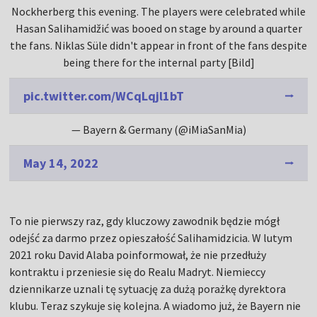
Nockherberg this evening. The players were celebrated while
Hasan Salihamidžić was booed on stage by around a quarter
the fans. Niklas Süle didn't appear in front of the fans despite
being there for the internal party [Bild]
pic.twitter.com/WCqLqjl1bT
— Bayern & Germany (@iMiaSanMia)
May 14, 2022
To nie pierwszy raz, gdy kluczowy zawodnik będzie mógł
odejść za darmo przez opieszałość Salihamidzicia. W lutym
2021 roku David Alaba poinformował, że nie przedłuży
kontraktu i przeniesie się do Realu Madryt. Niemieccy
dziennikarze uznali tę sytuację za dużą porażkę dyrektora
klubu. Teraz szykuje się kolejna. A wiadomo już, że Bayern nie