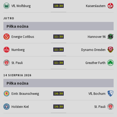
VfL Wolfsburg
Kaiserslautern
18:30
JUTRO
Piłka nożna
Energie Cottbus
Hannover 96
11:30
Nurnberg
Dynamo Dresden
11:30
St. Pauli
Greuther Furth
11:30
14 SIERPNIA 2026
Piłka nożna
Eintr. Braunschweig
VfL Bochum
16:30
Holstein Kiel
St. Pauli
16:30