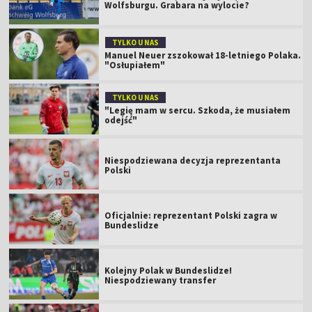
Wolfsburgu. Grabara na wylocie?
TYLKO U NAS
Manuel Neuer zszokował 18-letniego Polaka.
"Osłupiałem"
TYLKO U NAS
"Legię mam w sercu. Szkoda, że musiałem
odejść"
Niespodziewana decyzja reprezentanta
Polski
Oficjalnie: reprezentant Polski zagra w
Bundeslidze
Kolejny Polak w Bundeslidze!
Niespodziewany transfer