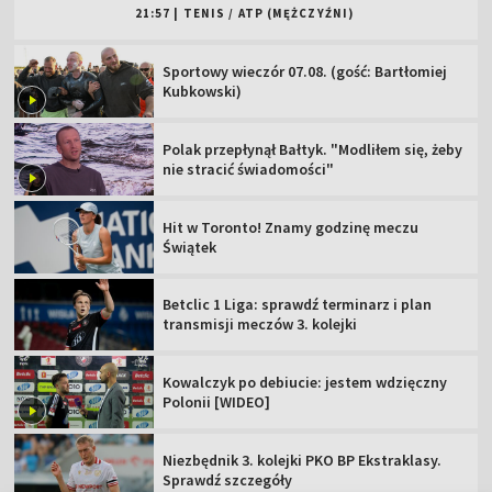
21:57
|
TENIS
/
ATP (MĘŻCZYŹNI)
Sportowy wieczór 07.08. (gość: Bartłomiej
Kubkowski)
Polak przepłynął Bałtyk. "Modliłem się, żeby
nie stracić świadomości"
Hit w Toronto! Znamy godzinę meczu
Świątek
Betclic 1 Liga: sprawdź terminarz i plan
transmisji meczów 3. kolejki
Kowalczyk po debiucie: jestem wdzięczny
Polonii [WIDEO]
Niezbędnik 3. kolejki PKO BP Ekstraklasy.
Sprawdź szczegóły