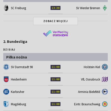
SC Freiburg
SV Werder Bremen
13:30
ZOBACZ WIĘCEJ
2. Bundesliga
DZISIAJ
Piłka nożna
SV Darmstadt 98
Holstein Kiel
11:00
Heidenheim
VfL Osnabruck
11:00
Karlsruher
Arminia Bielefeld
11:00
Magdeburg
Eintr. Braunschweig
11:00