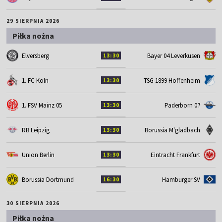
29 SIERPNIA 2026
Piłka nożna
Elversberg
Bayer 04 Leverkusen
13:30
1. FC Koln
TSG 1899 Hoffenheim
13:30
1. FSV Mainz 05
Paderborn 07
13:30
RB Leipzig
Borussia M'gladbach
13:30
Union Berlin
Eintracht Frankfurt
13:30
Borussia Dortmund
Hamburger SV
16:30
30 SIERPNIA 2026
Piłka nożna