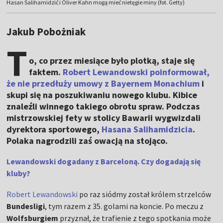
Hasan Salihamidzić i Oliver Kahn mogą mieć nietęgie miny (fot. Getty)
Jakub Pobożniak
T
o, co przez miesiące było plotką, staje się
faktem.
Robert Lewandowski poinformował,
że nie przedłuży umowy z Bayernem Monachium
i
skupi się na poszukiwaniu nowego klubu. Kibice
znaleźli winnego takiego obrotu spraw. Podczas
mistrzowskiej fety w stolicy Bawarii wygwizdali
dyrektora sportowego,
Hasana Salihamidzicia
.
Polaka nagrodzili zaś owacją na stojąco.
Lewandowski dogadany z Barceloną. Czy dogadają się
kluby?
Robert Lewandowski
po raz siódmy został królem strzelców
Bundesligi
, tym razem z 35. golami na koncie. Po meczu z
Wolfsburgiem
przyznał, że trafienie z tego spotkania może