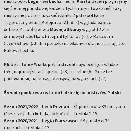
mistrzostw
Legii
, dwa
Lecha
i jedno
Piasta
. Jeżeli przyjrzymy
się średniej punktowej każdej z tych drużyn, to aż sześć razy
mistrz nie potrafił uzyskać wyniku 2 pkt/spotkanie.
Tegoroczny bilans Kolejorza (21–8–4) wygląda bardzo
dobrze. Zespół trenera
Macieja Skorży
wygrał 12 z 16
domowych spotkań. Przegrał tylko raz (0:1 z Rakowem
Częstochowa). Jedną porażkę na własnym stadionie mają też
Raków i Lechia.
Klub ze stolicy Wielkopolski strzelił najwięcej goli w lidze
(65), najmniej stracił łącznie (23) i u siebie (6). Może też
pochwalić się najlepszą ofensywą na wyjazdach (27).
Średnia punktowa ostatnich dziesięciu mistrzów Polski
Sezon 2021/2022 – Lech Poznań
– 71 punktów w 33 meczach
(*jeszcze jedna kolejka do końca) – średnia 2,15
Sezon 2020/2021 – Legia Warszawa
– 64 punkty w 30
meczach – średnia 2,13