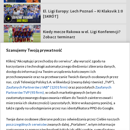
El. Ligi Europy: Lech Poznań – KI Klaksvik 1:0
[SKRÓT]
Kiedy mecze Rakowa w el. Ligi Konferencji?
Zobacz terminarz
Szanujemy Twoją prywatność
Kliknij "Akceptuję i przechodzę do serwisu", aby wyrazić zgody na
korzystanie z technologii automatycznego śledzenia i zbierania danych,
TVP
dostęp do informacji na Twoim urządzeniu końcowym i ich
Abonament TVP
Regulamin TVP
przechowywanie oraz na przetwarzanie Twoich danych osobowych przez
nas, czyli Telewizję Polską S.A. w likwidacji (zwaną dalej również „TVP”),
Polityka prywatności
Sklep TVP
Zaufanych Partnerów z IAB* (1201 firm)
oraz pozostałych
Zaufanych
Partnerów TVP (93 firm)
, w celach marketingowych (w tym do
Biuro Reklamy
Moje zgody
zautomatyzowanego dopasowania reklam do Twoich zainteresowań i
mierzenia ich skuteczności) i pozostałych, które wskazujemy poniżej, a
Oferta Handlowa
Biuro reklamy
także zgody na udostępnianie przez nas identyfikatora PPID do Google.
Telegazeta ogłoszenia
Kontakt
Twoje dane osobowe zbierane podczas odwiedzania przez Ciebie naszych
Emisja w TVP
poszczególnych serwisów
zwanych dalej „Portalem”, w tym informacje
zapisywane za pomocą technologii takich jak: pliki cookie, sygnalizatory