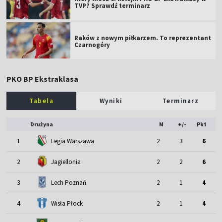
TVP? Sprawdź terminarz
Raków z nowym piłkarzem. To reprezentant
Czarnogóry
PKO BP Ekstraklasa
Tabela
Wyniki
Terminarz
Drużyna
M
+/-
Pkt
1
Legia Warszawa
2
3
6
2
Jagiellonia
2
2
6
3
Lech Poznań
2
1
4
4
Wisła Płock
2
1
4