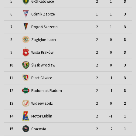
5
GKS Katowice
2
1
3
6
Górnik Zabrze
1
1
3
7
Pogoń Szczecin
2
1
3
8
Zagłębie Lubin
2
0
3
9
Wisła Kraków
2
0
3
Śląsk Wrocław
10
2
0
3
11
Piast Gliwice
2
-1
3
12
Radomiak Radom
2
-1
3
13
Widzew Łódź
2
0
2
Motor Lublin
14
2
-1
1
15
Cracovia
2
-2
1