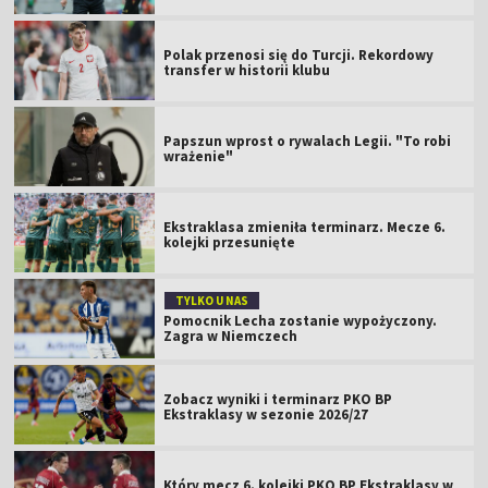
Polak przenosi się do Turcji. Rekordowy
transfer w historii klubu
Papszun wprost o rywalach Legii. "To robi
wrażenie"
Ekstraklasa zmieniła terminarz. Mecze 6.
kolejki przesunięte
TYLKO U NAS
Pomocnik Lecha zostanie wypożyczony.
Zagra w Niemczech
Zobacz wyniki i terminarz PKO BP
Ekstraklasy w sezonie 2026/27
Który mecz 6. kolejki PKO BP Ekstraklasy w