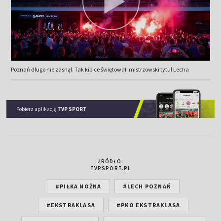
Poznań długo nie zasnął. Tak kibice świętowali mistrzowski tytuł Lecha
Pobierz aplikację
TVP SPORT
ŹRÓDŁO:
TVPSPORT.PL
#PIŁKA NOŻNA
#LECH POZNAŃ
#EKSTRAKLASA
#PKO EKSTRAKLASA