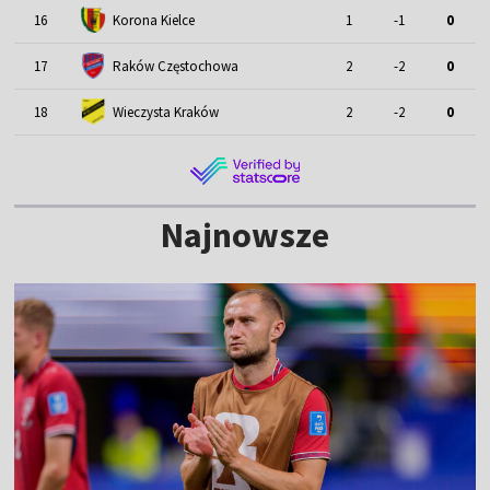
16
Korona Kielce
1
-1
0
17
Raków Częstochowa
2
-2
0
18
Wieczysta Kraków
2
-2
0
Najnowsze