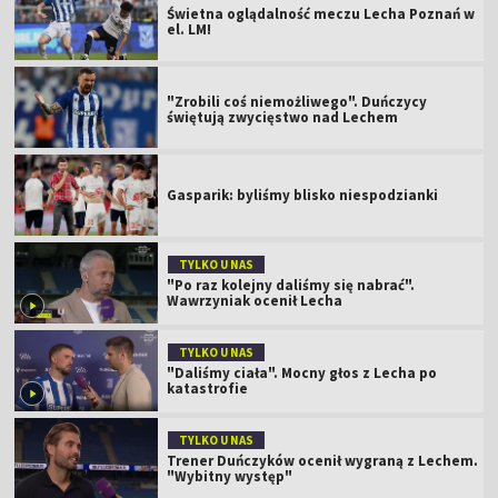
Świetna oglądalność meczu Lecha Poznań w
el. LM!
"Zrobili coś niemożliwego". Duńczycy
świętują zwycięstwo nad Lechem
Gasparik: byliśmy blisko niespodzianki
TYLKO U NAS
"Po raz kolejny daliśmy się nabrać".
Wawrzyniak ocenił Lecha
TYLKO U NAS
"Daliśmy ciała". Mocny głos z Lecha po
katastrofie
TYLKO U NAS
Trener Duńczyków ocenił wygraną z Lechem.
"Wybitny występ"