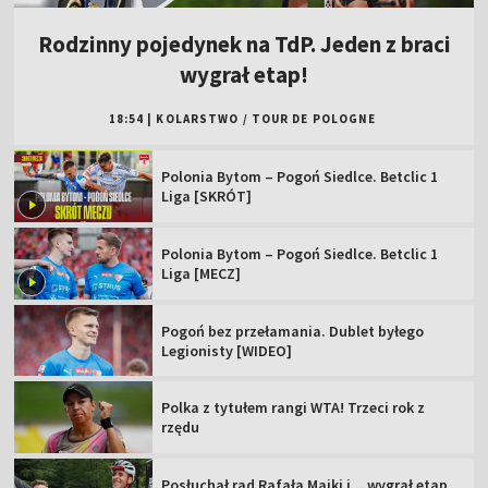
Rodzinny pojedynek na TdP. Jeden z braci
wygrał etap!
18:54
|
KOLARSTWO
/
TOUR DE POLOGNE
Polonia Bytom – Pogoń Siedlce. Betclic 1
Liga [SKRÓT]
Polonia Bytom – Pogoń Siedlce. Betclic 1
Liga [MECZ]
Pogoń bez przełamania. Dublet byłego
Legionisty [WIDEO]
Polka z tytułem rangi WTA! Trzeci rok z
rzędu
Posłuchał rad Rafała Majki i... wygrał etap