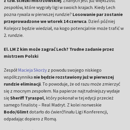
z tzw. ścieżki mistrzowskiej
. Znanych jest już większość
zespołów, które wygrały ligi w swoich krajach. Kiedy Lech
pozna rywala w pierwszej rundzie?
Losowanie par zostanie
przeprowadzone we wtorek 14 czerwca
. Dzień później
Kolejorz będzie wiedział, na kogo potencjalnie może trafić w
2. rundzie.
El. LM Z kim może zagrać Lech? Trudne zadanie przez
mistrzem Polski
Zespół
Macieja Skorży
z powodu swojego niskiego
współczynnika
nie będzie rozstawiony już w pierwszej
rundzie eliminacji
. To powoduje, że od razu może zmierzyć
się z mocnym zespołem. Na papierze najtrudniejszy wydaje
się
Sheriff Tyraspol
, który pokonał w tej edycji przecież
samego finalistę – Real Madryt. Z kolei norweskie
Bodo/Glimt
dotarło do ćwierćfinału Ligi Konferencji,
odpadając dopiero z Romą.