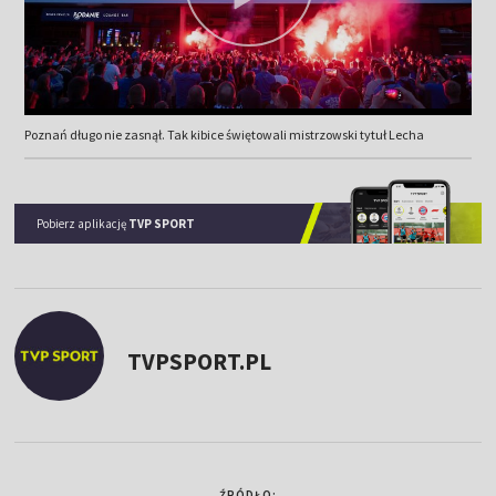
Poznań długo nie zasnął. Tak kibice świętowali mistrzowski tytuł Lecha
Pobierz aplikację
TVP SPORT
TVPSPORT.PL
ŹRÓDŁO: