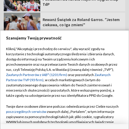
TdP
Rewanż Świątek za Roland Garros. "Jestem
ciekawa, co Iga zmieni"
Szanujemy Twoją prywatność
Kliknij "Akceptuję i przechodzę do serwisu", aby wyrazić zgody na
korzystanie z technologii automatycznego śledzenia i zbierania danych,
TVP
dostęp do informacji na Twoim urządzeniu końcowym i ich
Abonament TVP
Regulamin TVP
przechowywanie oraz na przetwarzanie Twoich danych osobowych przez
nas, czyli Telewizję Polską S.A. w likwidacji (zwaną dalej również „TVP”),
Polityka prywatności
Sklep TVP
Zaufanych Partnerów z IAB* (1201 firm)
oraz pozostałych
Zaufanych
Partnerów TVP (93 firm)
, w celach marketingowych (w tym do
Biuro Reklamy
Moje zgody
zautomatyzowanego dopasowania reklam do Twoich zainteresowań i
mierzenia ich skuteczności) i pozostałych, które wskazujemy poniżej, a
Oferta Handlowa
Biuro reklamy
także zgody na udostępnianie przez nas identyfikatora PPID do Google.
Telegazeta ogłoszenia
Kontakt
Twoje dane osobowe zbierane podczas odwiedzania przez Ciebie naszych
Emisja w TVP
poszczególnych serwisów
zwanych dalej „Portalem”, w tym informacje
zapisywane za pomocą technologii takich jak: pliki cookie, sygnalizatory
Kanały
Rada Programowa
WWW lub innych podobnych technologii umożliwiających świadczenie
dopasowanych i bezpiecznych usług, personalizację treści oraz reklam,