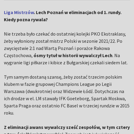
Liga Mistrzów
. Lech Poznań w eliminacjach od 1. rundy.
Kiedy pozna rywala?
Nie trzeba było czekać do ostatniej kolejki PKO Ekstraklasy,
żeby wyłoniony został mistrz Polski w sezonie 2021/22. Po
zwycięstwie 2:1 nad Wartą Poznań i porażce Rakowa
Częstochowa,
ósmy tytuł w historii wywalczył Lech
. Na
wygranie ligi piłkarze i kibice z Bułgarskiej czekali siedem lat.
Tym samym dostaną szansę, żeby zostać trzecim polskim
klubem w fazie grupowej Champions League po Legii
Warszawa (dwukrotnie) oraz Widzewie Łódź. Dotychczas na
ich drodze w el. LM stawały IFK Goeteborg, Spartak Moskwa,
Sparta Praga oraz ostatnio FC Basel w trzeciej rundzie w 2015
roku.
Z eliminacji awans wywalczy sześć zespołów, w tym cztery