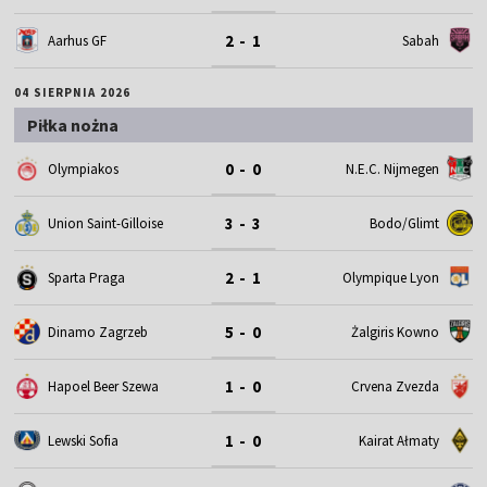
2 - 1
Aarhus GF
Sabah
04 SIERPNIA 2026
Piłka nożna
0 - 0
Olympiakos
N.E.C. Nijmegen
3 - 3
Union Saint-Gilloise
Bodo/Glimt
2 - 1
Sparta Praga
Olympique Lyon
5 - 0
Dinamo Zagrzeb
Żalgiris Kowno
1 - 0
Hapoel Beer Szewa
Crvena Zvezda
1 - 0
Lewski Sofia
Kairat Ałmaty