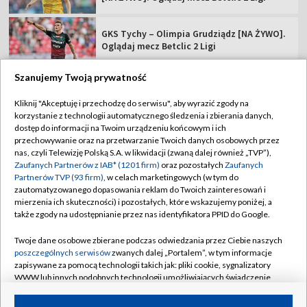
GKS Tychy – Olimpia Grudziądz [NA ŻYWO].
Oglądaj mecz Betclic 2 Ligi
Szanujemy Twoją prywatność
Kliknij "Akceptuję i przechodzę do serwisu", aby wyrazić zgody na
korzystanie z technologii automatycznego śledzenia i zbierania danych,
TVP
dostęp do informacji na Twoim urządzeniu końcowym i ich
Abonament TVP
Regulamin TVP
przechowywanie oraz na przetwarzanie Twoich danych osobowych przez
nas, czyli Telewizję Polską S.A. w likwidacji (zwaną dalej również „TVP”),
Polityka prywatności
Sklep TVP
Zaufanych Partnerów z IAB* (1201 firm)
oraz pozostałych
Zaufanych
Partnerów TVP (93 firm)
, w celach marketingowych (w tym do
Biuro Reklamy
Moje zgody
zautomatyzowanego dopasowania reklam do Twoich zainteresowań i
mierzenia ich skuteczności) i pozostałych, które wskazujemy poniżej, a
Oferta Handlowa
Biuro reklamy
także zgody na udostępnianie przez nas identyfikatora PPID do Google.
Telegazeta ogłoszenia
Kontakt
Twoje dane osobowe zbierane podczas odwiedzania przez Ciebie naszych
Emisja w TVP
poszczególnych serwisów
zwanych dalej „Portalem”, w tym informacje
zapisywane za pomocą technologii takich jak: pliki cookie, sygnalizatory
Kanały
Rada Programowa
WWW lub innych podobnych technologii umożliwiających świadczenie
dopasowanych i bezpiecznych usług, personalizację treści oraz reklam,
Ogłoszenia przetargowe
udostępnianie funkcji mediów społecznościowych oraz analizowanie
©2026 Telewizja Polska Spółka Akcyjna w likwidacji