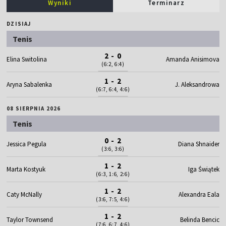
Wyniki
Terminarz
DZISIAJ
Tenis
2 - 0
Elina Switolina
Amanda Anisimova
(6:2, 6:4)
1 - 2
Aryna Sabalenka
J. Aleksandrowa
(6:7, 6:4, 4:6)
08 SIERPNIA 2026
Tenis
0 - 2
Jessica Pegula
Diana Shnaider
(3:6, 3:6)
1 - 2
Marta Kostyuk
Iga Świątek
(6:3, 1:6, 2:6)
1 - 2
Caty McNally
Alexandra Eala
(3:6, 7:5, 4:6)
1 - 2
Taylor Townsend
Belinda Bencic
(7:6, 6:7, 4:6)