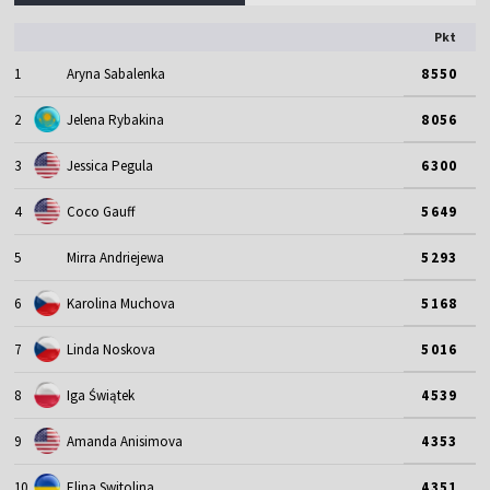
Pkt
1
Aryna Sabalenka
8550
2
Jelena Rybakina
8056
3
Jessica Pegula
6300
4
Coco Gauff
5649
5
Mirra Andriejewa
5293
6
Karolina Muchova
5168
7
Linda Noskova
5016
8
Iga Świątek
4539
9
Amanda Anisimova
4353
10
Elina Switolina
4351