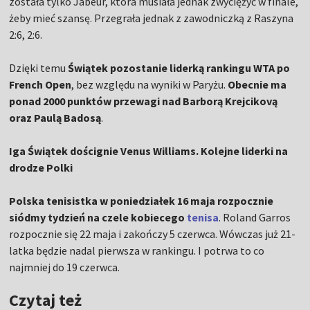
została tylko Jabeur, która musiała jednak zwyciężyć w finale,
żeby mieć szansę. Przegrała jednak z zawodniczką z Raszyna
2:6, 2:6.
Dzięki temu
Świątek pozostanie liderką rankingu WTA po
French Open
, bez względu na wyniki w Paryżu.
Obecnie ma
ponad 2000 punktów przewagi nad Barborą Krejcikovą
oraz Paulą Badosą
.
Iga Świątek doścignie Venus Williams. Kolejne liderki na
drodze Polki
Polska tenisistka w poniedziałek 16 maja rozpocznie
siódmy tydzień na czele kobiecego
tenisa
. Roland Garros
rozpocznie się 22 maja i zakończy 5 czerwca. Wówczas już 21-
latka będzie nadal pierwsza w rankingu. I potrwa to co
najmniej do 19 czerwca.
Czytaj też