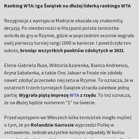
Ranking WTA: Iga Świątek na dłużej liderką rankingu WTA
Rezygnacja z występu w Madrycie okazała się znakomitą
decyzją. Po nieobecności w Hiszpanii polska tenisistka
wróciła do gry w Rzymie, gdzie w poprzednim sezonie wygrała
swój pierwszy turniej rangi 1000 w karierze. I powtórzyła ten
sukces,
broniąc wszystkich punktów zdobytych w 2021
.
Elena-Gabriela Ruse, Wiktoria Azarenka, Bianca Andreescu,
Aryna Sabalenka, a także Ons Jabuer w finale nie zdołały
nawet zdobyć przeciwko niej seta w Rzymie. To oznacza, że w
ostatnich trzech turniejach Świątek straciła zaledwie jedną
partię.
Wygrała piątą imprezę
WTA
z rzędu
. To też oznacza,
że na dłużej będzie numerem "1" na świecie.
Przed występem we Włoszech kilka tenisistek mogło myśleć
o tym, że po
Rolandzie Garrosie
wyprzedzi Polkę w
zestawieniu. Jednak wszystkie kolejno odpadały. W końcu