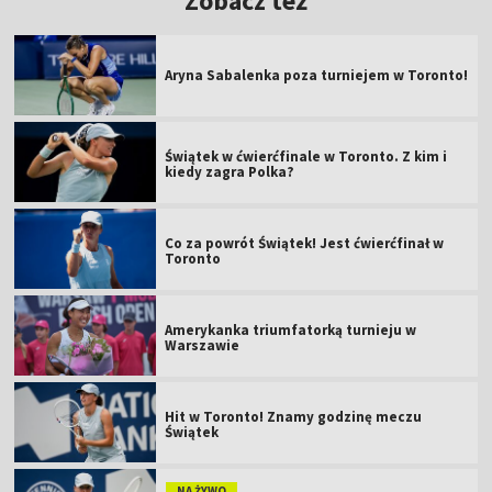
Zobacz też
Aryna Sabalenka poza turniejem w Toronto!
Świątek w ćwierćfinale w Toronto. Z kim i
kiedy zagra Polka?
Co za powrót Świątek! Jest ćwierćfinał w
Toronto
Amerykanka triumfatorką turnieju w
Warszawie
Hit w Toronto! Znamy godzinę meczu
Świątek
NA ŻYWO