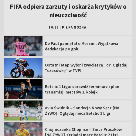
FIFA odpiera zarzuty i oskarża krytyków o
nieuczciwość
10:13
|
PIŁKA NOŻNA
De Paul pamiętał o Messim. Wyjątkowa
dedykacja po golu
Ostatni etap wyłoni zwycięzcę TdP. Oglądaj
"czasówkę" w TVP!
Betclic 1 Liga: sprawdź terminarz i plan
transmisji meczów 3. kolejki
Avia Świdnik – Sandecja Nowy Sącz [NA
ŻYWO]. Oglądaj mecz Betclic 2 Ligi
Chojniczanka Chojnice – Znicz Pruszków
[NA ŻYWO]. Oglądaj mecz Betclic 2 Ligi