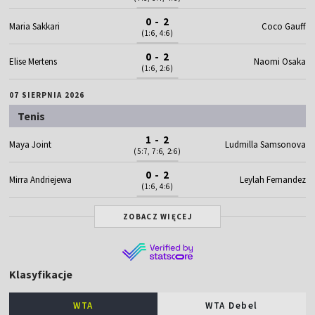
0 - 2
Maria Sakkari
Coco Gauff
(1:6, 4:6)
0 - 2
Elise Mertens
Naomi Osaka
(1:6, 2:6)
07 SIERPNIA 2026
Tenis
1 - 2
Maya Joint
Ludmilla Samsonova
(5:7, 7:6, 2:6)
0 - 2
Mirra Andriejewa
Leylah Fernandez
(1:6, 4:6)
ZOBACZ WIĘCEJ
Klasyfikacje
WTA
WTA Debel