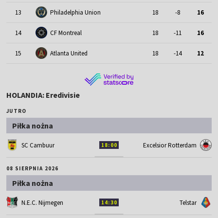
13
Philadelphia Union
18
-8
16
14
CF Montreal
18
-11
16
15
Atlanta United
18
-14
12
HOLANDIA: Eredivisie
JUTRO
Piłka nożna
SC Cambuur
Excelsior Rotterdam
18:00
08 SIERPNIA 2026
Piłka nożna
N.E.C. Nijmegen
Telstar
14:30