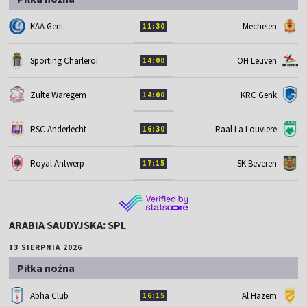
KAA Gent
Mechelen
11:30
Sporting Charleroi
OH Leuven
14:00
Zulte Waregem
KRC Genk
14:00
RSC Anderlecht
Raal La Louviere
16:30
Royal Antwerp
SK Beveren
17:15
ARABIA SAUDYJSKA: SPL
13 SIERPNIA 2026
Piłka nożna
Abha Club
Al Hazem
16:15