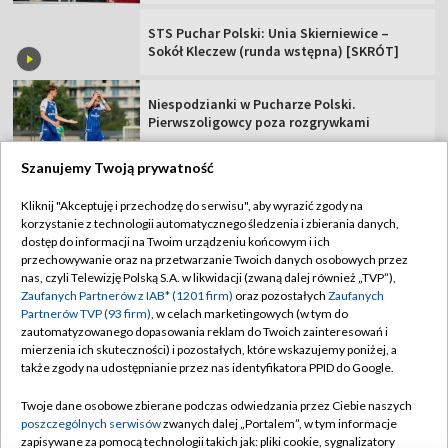
STS Puchar Polski: Unia Skierniewice –
Sokół Kleczew (runda wstępna) [SKRÓT]
Niespodzianki w Pucharze Polski.
Pierwszoligowcy poza rozgrywkami
Szanujemy Twoją prywatność
Kliknij "Akceptuję i przechodzę do serwisu", aby wyrazić zgody na
korzystanie z technologii automatycznego śledzenia i zbierania danych,
TVP
dostęp do informacji na Twoim urządzeniu końcowym i ich
Abonament TVP
Regulamin TVP
przechowywanie oraz na przetwarzanie Twoich danych osobowych przez
nas, czyli Telewizję Polską S.A. w likwidacji (zwaną dalej również „TVP”),
Polityka prywatności
Sklep TVP
Zaufanych Partnerów z IAB* (1201 firm)
oraz pozostałych
Zaufanych
Partnerów TVP (93 firm)
, w celach marketingowych (w tym do
Biuro Reklamy
Moje zgody
zautomatyzowanego dopasowania reklam do Twoich zainteresowań i
mierzenia ich skuteczności) i pozostałych, które wskazujemy poniżej, a
Oferta Handlowa
Biuro reklamy
także zgody na udostępnianie przez nas identyfikatora PPID do Google.
Telegazeta ogłoszenia
Kontakt
Twoje dane osobowe zbierane podczas odwiedzania przez Ciebie naszych
Emisja w TVP
poszczególnych serwisów
zwanych dalej „Portalem”, w tym informacje
zapisywane za pomocą technologii takich jak: pliki cookie, sygnalizatory