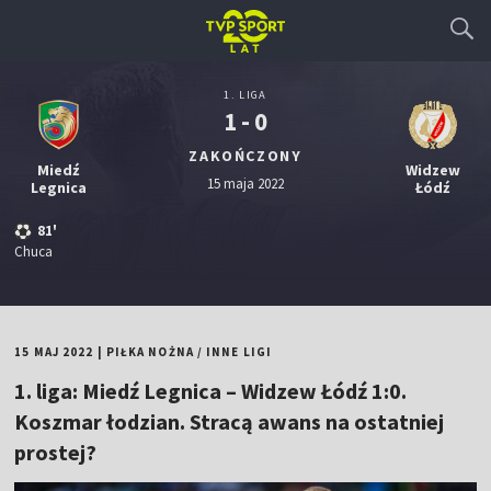
1. LIGA
1 - 0
ZAKOŃCZONY
Miedź
Widzew
15 maja 2022
Legnica
Łódź
81'
Chuca
15 MAJ 2022
|
PIŁKA NOŻNA
/
INNE LIGI
1. liga: Miedź Legnica – Widzew Łódź 1:0.
Koszmar łodzian. Stracą awans na ostatniej
prostej?