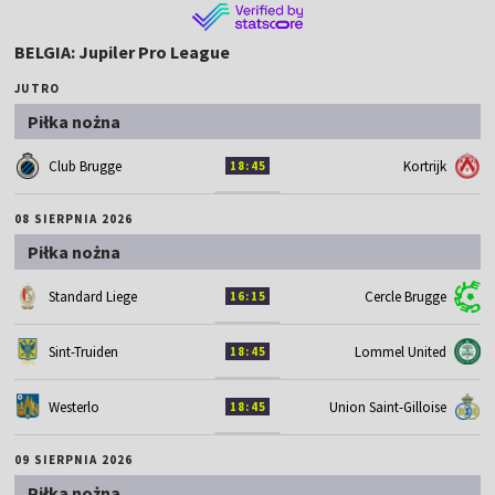
BELGIA: Jupiler Pro League
JUTRO
Piłka nożna
Club Brugge
Kortrijk
18:45
08 SIERPNIA 2026
Piłka nożna
Standard Liege
Cercle Brugge
16:15
Sint-Truiden
Lommel United
18:45
Westerlo
Union Saint-Gilloise
18:45
09 SIERPNIA 2026
Piłka nożna