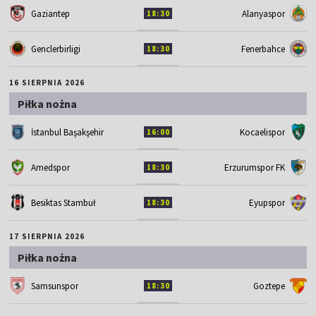
Gaziantep
Alanyaspor
18:30
Genclerbirligi
Fenerbahce
18:30
16 SIERPNIA 2026
Piłka nożna
İstanbul Başakşehir
Kocaelispor
16:00
Amedspor
Erzurumspor FK
18:30
Besiktas Stambuł
Eyupspor
18:30
17 SIERPNIA 2026
Piłka nożna
Samsunspor
Goztepe
18:30