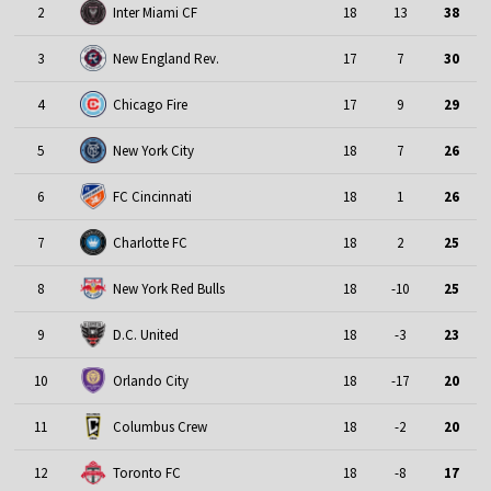
2
Inter Miami CF
18
13
38
3
New England Rev.
17
7
30
4
Chicago Fire
17
9
29
5
New York City
18
7
26
6
FC Cincinnati
18
1
26
7
Charlotte FC
18
2
25
8
New York Red Bulls
18
-10
25
9
D.C. United
18
-3
23
10
Orlando City
18
-17
20
11
Columbus Crew
18
-2
20
12
Toronto FC
18
-8
17