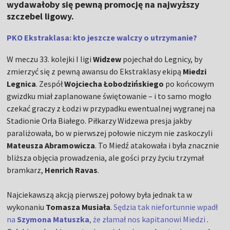
wydawałoby się pewną promocję na najwyższy
szczebel ligowy.
PKO Ekstraklasa: kto jeszcze walczy o utrzymanie?
W meczu 33. kolejki I ligi
Widzew
pojechał do Legnicy, by
zmierzyć się z pewną awansu do Ekstraklasy ekipą
Miedzi
Legnica
. Zespół
Wojciecha Łobodzińskiego
po końcowym
gwizdku miał zaplanowane świętowanie – i to samo mogło
czekać graczy z Łodzi w przypadku ewentualnej wygranej na
Stadionie Orła Białego. Piłkarzy Widzewa presja jakby
paraliżowała, bo w pierwszej połowie niczym nie zaskoczyli
Mateusza Abramowicza
. To Miedź atakowała i była znacznie
bliższa objęcia prowadzenia, ale gości przy życiu trzymał
bramkarz,
Henrich Ravas
.
Najciekawszą akcją pierwszej połowy była jednak ta w
wykonaniu
Tomasza Musiała
.
Sędzia tak niefortunnie wpadł
na
Szymona Matuszka
, że złamał nos kapitanowi Miedzi
.