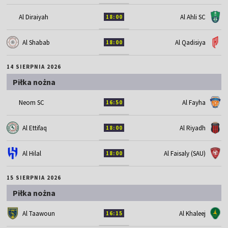
Al Diraiyah
Al Ahli SC
18:00
Al Shabab
Al Qadisiya
18:00
14 SIERPNIA 2026
Piłka nożna
Neom SC
Al Fayha
16:50
Al Ettifaq
Al Riyadh
18:00
Al Hilal
Al Faisaly (SAU)
18:00
15 SIERPNIA 2026
Piłka nożna
Al Taawoun
Al Khaleej
16:15