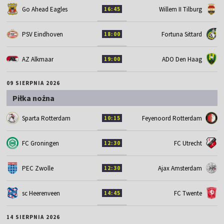
Go Ahead Eagles
Willem II Tilburg
16:45
PSV Eindhoven
Fortuna Sittard
18:00
AZ Alkmaar
ADO Den Haag
19:00
09 SIERPNIA 2026
Piłka nożna
Sparta Rotterdam
Feyenoord Rotterdam
10:15
FC Groningen
FC Utrecht
12:30
PEC Zwolle
Ajax Amsterdam
12:30
sc Heerenveen
FC Twente
14:45
14 SIERPNIA 2026