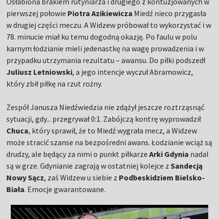
Osłabiona brakiem rutyniarza i drugiego z kontuzjowanych w
pierwszej połowie
Piotra Azikiewicza
Miedź nieco przygasła
w drugiej części meczu. A Widzew próbował to wykorzystać i w
78. minucie miał ku temu dogodną okazję. Po faulu w polu
karnym łodzianie mieli jedenastkę na wagę prowadzenia i w
przypadku utrzymania rezultatu – awansu. Do piłki podszedł
Juliusz Letniowski
, a jego intencje wyczuł Abramowicz,
który zbił piłkę na rzut rożny.
Zespół Janusza Niedźwiedzia nie zdążył jeszcze roztrząsnąć
sytuacji, gdy... przegrywał 0:1. Zabójczą kontrę wyprowadził
Chuca
, który sprawił, że to Miedź wygrała mecz, a Widzew
może stracić szanse na bezpośredni awans. Łodzianie wciąż są
drudzy, ale będący za nimi o punkt piłkarze
Arki Gdynia
nadal
są w grze. Gdynianie zagrają w ostatniej kolejce z
Sandecją
Nowy Sącz
, zaś Widzew u siebie z
Podbeskidziem Bielsko-
Biała
. Emocje gwarantowane.