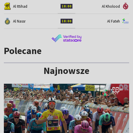
Al Ittihad
Al Kholood
18:00
Al Nassr
Al Fateh
18:00
Polecane
Najnowsze