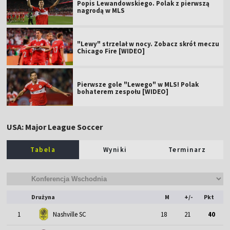
Popis Lewandowskiego. Polak z pierwszą
nagrodą w MLS
"Lewy" strzelał w nocy. Zobacz skrót meczu
Chicago Fire [WIDEO]
Pierwsze gole "Lewego" w MLS! Polak
bohaterem zespołu [WIDEO]
USA: Major League Soccer
Tabela
Wyniki
Terminarz
Drużyna
M
+/-
Pkt
1
Nashville SC
18
21
40