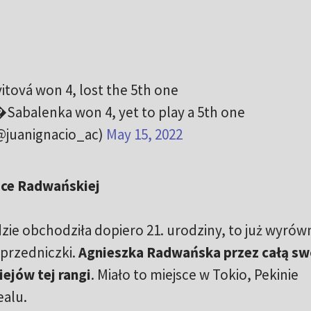
 won 4, lost the 5th one
alenka won 4, yet to play a 5th one
(@juanignacio_ac)
May 15, 2022
zce Radwańskiej
zie obchodziła dopiero 21. urodziny, to już wyrów
oprzedniczki.
Agnieszka Radwańska przez całą sw
iejów tej rangi
. Miało to miejsce w Tokio, Pekinie
ealu.