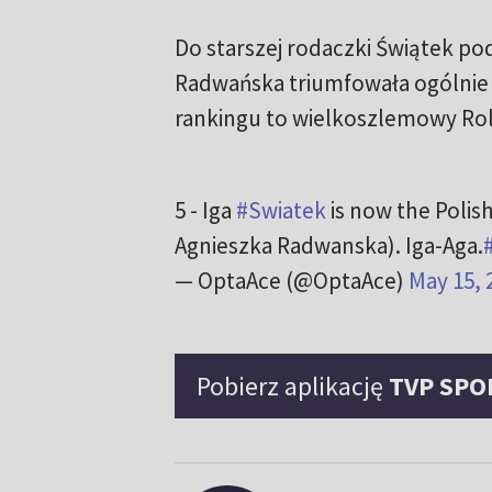
Do starszej rodaczki Świątek po
Radwańska triumfowała ogólnie w
rankingu to wielkoszlemowy Rol
5 - Iga
#Swiatek
is now the Polish
Agnieszka Radwanska). Iga-Aga.
— OptaAce (@OptaAce)
May 15, 
Pobierz aplikację
TVP SPO