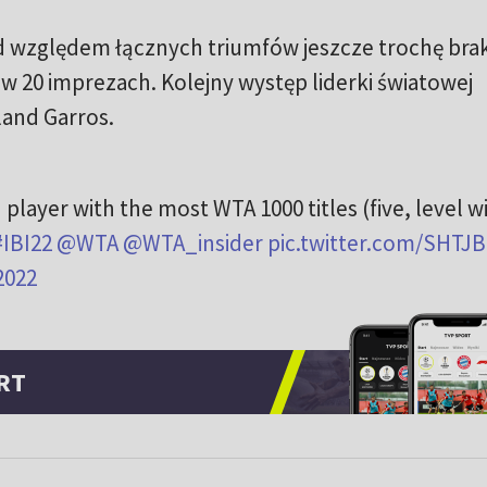
d względem łącznych triumfów jeszcze trochę brak
 20 imprezach. Kolejny występ liderki światowej
and Garros.
 player with the most WTA 1000 titles (five, level w
#IBI22
@WTA
@WTA_insider
pic.twitter.com/SHTJ
2022
RT