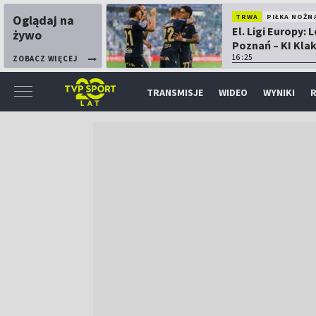
Oglądaj na
TRWA
PIŁKA NOŻN
El. Ligi Europy: 
żywo
Poznań – KI Kla
16:25
ZOBACZ WIĘCEJ
TRANSMISJE
WIDEO
WYNIKI
R