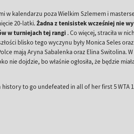
ami w kalendarzu poza Wielkim Szlemem i master
ęcie 20-latki.
Żadna z tenisistek wcześniej nie w
ów w turniejach tej rangi
. Co więcej, straciła w nic
złości blisko tego wyczynu były Monica Seles oraz
olce mają Aryna Sabalenka oraz Elina Switolina. W
o nie dojdzie, bo właśnie ogłosiła, że będzie miał
n history to go undefeated in all of her first 5 WTA 