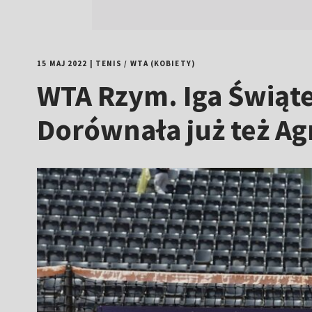
15 MAJ 2022
|
TENIS
/
WTA (KOBIETY)
WTA Rzym. Iga Świątek
Dorównała już też A