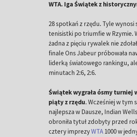
WTA. Iga Świątek z historycz
28 spotkań z rzędu. Tyle wynosi s
tenisistki po triumfie w Rzymie.
żadna z pięciu rywalek nie zdołał
finale Ons Jabeur próbowała na
liderką światowego rankingu, al
minutach 2:6, 2:6.
Świątek wygrała ósmy turniej w
piąty z rzędu
. Wcześniej w tym 
najlepsza w Dausze, Indian Wells
obroniła tytuł zdobyty przed rok
cztery imprezy
WTA
1000 w jedn