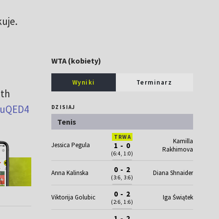
uje.
WTA (kobiety)
Wyniki
Terminarz
ith
BuQED4
DZISIAJ
Tenis
TRWA
Kamilla
Jessica Pegula
1 - 0
Rakhimova
(6:4, 1:0)
0 - 2
Anna Kalinska
Diana Shnaider
(3:6, 3:6)
0 - 2
Viktorija Golubic
Iga Świątek
(2:6, 1:6)
1 - 2