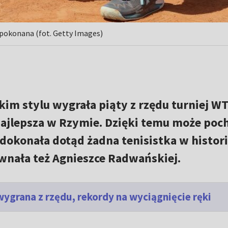
iepokonana (fot. Getty Images)
im stylu wygrała piąty z rzędu turniej WT
najlepsza w Rzymie. Dzięki temu może poc
dokonała dotąd żadna tenisistka w histori
wnała też Agnieszce Radwańskiej.
 wygrana z rzędu, rekordy na wyciągnięcie ręki