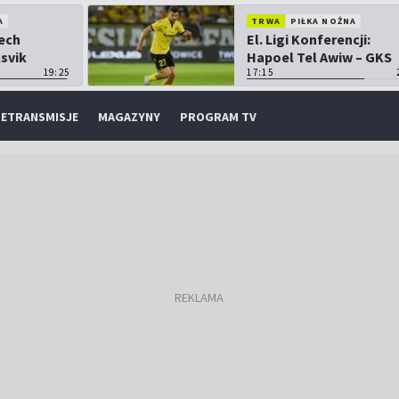
A
TRWA
PIŁKA NOŻNA
Lech
El. Ligi Konferencji:
ksvik
Hapoel Tel Awiw – GKS
19:25
Katowice
17:15
ETRANSMISJE
MAGAZYNY
PROGRAM TV