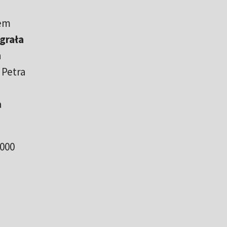
sem
ygrała
h
 Petra
a
1000