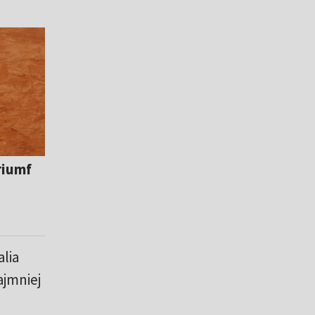
riumf
alia
ajmniej