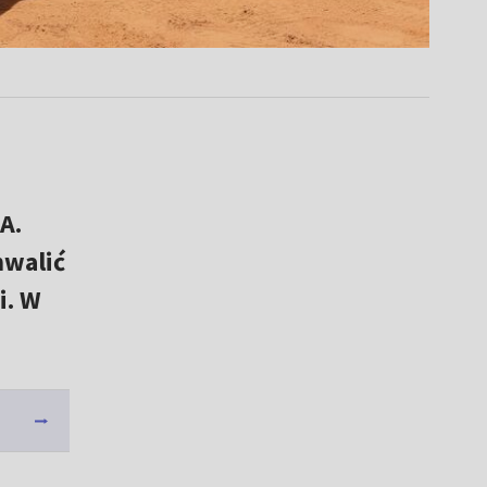
A.
hwalić
i. W