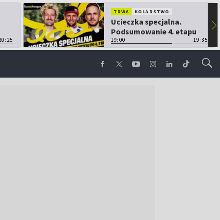
TRWA
KOLARSTWO
Ucieczka specjalna.
▶
Podsumowanie 4. etapu
20:25
TdP
19:00
19:35