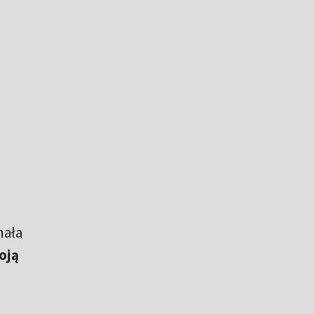
nała
oją