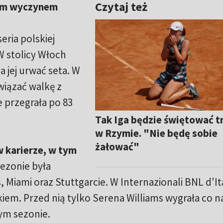
Czytaj też
nym wyczynem
eria polskiej
 W stolicy Włoch
a jej urwać seta. W
wiązać walkę z
e przegrała po 83
Tak Iga będzie świętować t
w Rzymie. "Nie będę sobie
żałować"
 karierze, w tym
sezonie była
, Miami oraz Stuttgarcie. W Internazionali BNL d'It
iem. Przed nią tylko Serena Williams wygrała co n
ym sezonie.