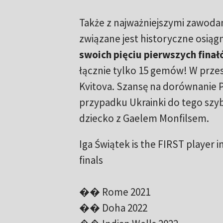
Także z najważniejszymi zawod
związane jest historyczne osiągni
swoich pięciu pierwszych finał
łącznie tylko 15 gemów! W przes
Kvitova. Szansę na dorównanie P
przypadku Ukrainki do tego szybk
dziecko z Gaelem Monfilsem.
Iga Świątek is the FIRST player i
finals
�� Rome 2021
�� Doha 2022