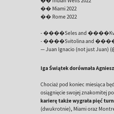
�� Indian Wells 2022
�� Miami 2022
�� Rome 2022
- ����Seles and ����Kvitová
- ����Svitolina and ����Sab
— Juan Ignacio (not just Juan) 
Iga Świątek dorównała Agnies
Chociaż pod koniec miesiąca będ
osiągnięcie swojej znakomitej p
karierę także wygrała pięć turn
(dwukrotnie), Miami oraz Montr