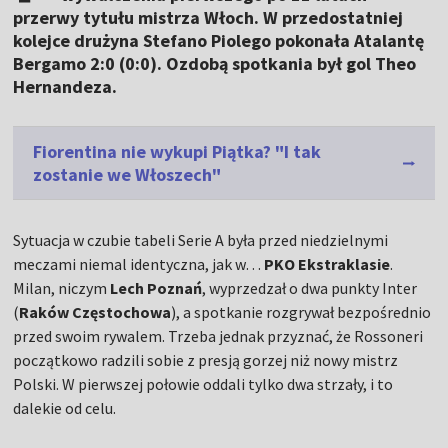
przerwy tytułu mistrza Włoch. W przedostatniej
kolejce drużyna Stefano Piolego pokonała Atalantę
Bergamo 2:0 (0:0). Ozdobą spotkania był gol Theo
Hernandeza.
Fiorentina nie wykupi Piątka? "I tak
zostanie we Włoszech"
Sytuacja w czubie tabeli Serie A była przed niedzielnymi
meczami niemal identyczna, jak w…
PKO Ekstraklasie
.
Milan, niczym
Lech Poznań
, wyprzedzał o dwa punkty Inter
(
Raków Częstochowa
), a spotkanie rozgrywał bezpośrednio
przed swoim rywalem. Trzeba jednak przyznać, że Rossoneri
początkowo radzili sobie z presją gorzej niż nowy mistrz
Polski. W pierwszej połowie oddali tylko dwa strzały, i to
dalekie od celu.