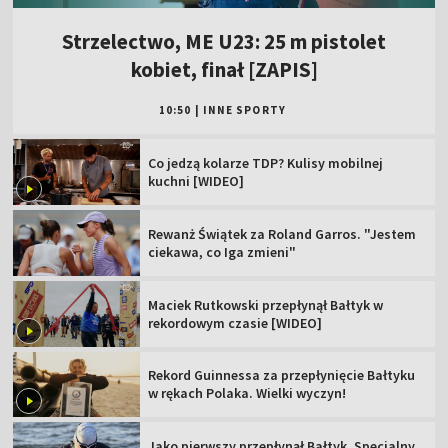
Strzelectwo, ME U23: 25 m pistolet
kobiet, finał [ZAPIS]
10:50
|
INNE SPORTY
Co jedzą kolarze TDP? Kulisy mobilnej
kuchni [WIDEO]
Rewanż Świątek za Roland Garros. "Jestem
ciekawa, co Iga zmieni"
Maciek Rutkowski przepłynął Bałtyk w
rekordowym czasie [WIDEO]
Rekord Guinnessa za przepłynięcie Bałtyku
w rękach Polaka. Wielki wyczyn!
Jako pierwszy przepłynął Bałtyk. Specjalny