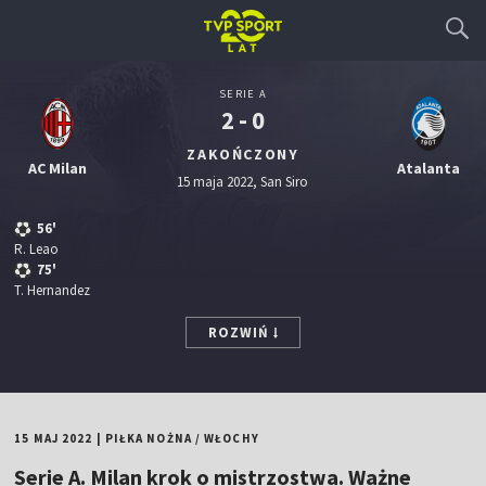
SERIE A
2 - 0
ZAKOŃCZONY
AC Milan
Atalanta
15 maja 2022, San Siro
56'
R. Leao
75'
T. Hernandez
ROZWIŃ
15 MAJ 2022
|
PIŁKA NOŻNA
/
WŁOCHY
Serie A. Milan krok o mistrzostwa. Ważne