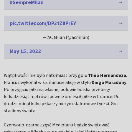
#SempreMilan
pic.twitter.com/DP3tZ8PrEY
— AC Milan (@acmilan)
May 15, 2022
Wątpliwości nie było natomiast przy golu
Theo Hernandeza
.
Francuz wykonał w 75. minucie akcję w stylu
Diego Maradony
.
Po przyjęciu piłki na własnej połowie boiska przebiegł
kilkadziesiąt metrów i pewnie umieścił piłkę w bramce. Po
drodze minął kilku piłkarzy niczym slalomowe tyczki. Gol –
stadiony świata!
Czerwono-czarna część Mediolanu będzie świętować
mistrzostwo Włoch już w niedzielę, jeżeli Inter nie wygra