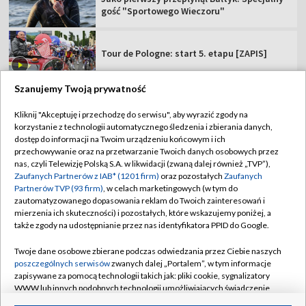
gość "Sportowego Wieczoru"
Tour de Pologne: start 5. etapu [ZAPIS]
Szanujemy Twoją prywatność
Kliknij "Akceptuję i przechodzę do serwisu", aby wyrazić zgody na
korzystanie z technologii automatycznego śledzenia i zbierania danych,
TVP
dostęp do informacji na Twoim urządzeniu końcowym i ich
przechowywanie oraz na przetwarzanie Twoich danych osobowych przez
Abonament TVP
Regulamin TVP
nas, czyli Telewizję Polską S.A. w likwidacji (zwaną dalej również „TVP”),
Polityka prywatności
Sklep TVP
Zaufanych Partnerów z IAB* (1201 firm)
oraz pozostałych
Zaufanych
Partnerów TVP (93 firm)
, w celach marketingowych (w tym do
Biuro Reklamy
Moje zgody
zautomatyzowanego dopasowania reklam do Twoich zainteresowań i
mierzenia ich skuteczności) i pozostałych, które wskazujemy poniżej, a
Oferta Handlowa
Biuro reklamy
także zgody na udostępnianie przez nas identyfikatora PPID do Google.
Telegazeta ogłoszenia
Kontakt
Twoje dane osobowe zbierane podczas odwiedzania przez Ciebie naszych
Emisja w TVP
poszczególnych serwisów
zwanych dalej „Portalem”, w tym informacje
zapisywane za pomocą technologii takich jak: pliki cookie, sygnalizatory
Kanały
Rada Programowa
WWW lub innych podobnych technologii umożliwiających świadczenie
dopasowanych i bezpiecznych usług, personalizację treści oraz reklam,