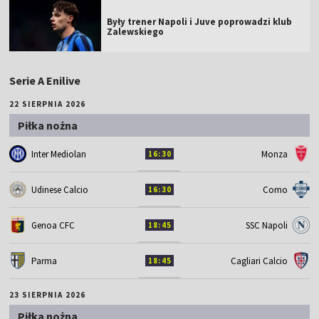
Były trener Napoli i Juve poprowadzi klub
Zalewskiego
Serie A Enilive
22 SIERPNIA 2026
Piłka nożna
Inter Mediolan
Monza
16:30
Udinese Calcio
Como
16:30
Genoa CFC
SSC Napoli
18:45
Parma
Cagliari Calcio
18:45
23 SIERPNIA 2026
Piłka nożna