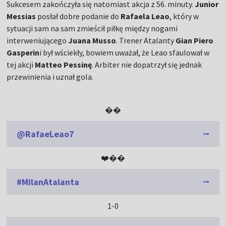
Sukcesem zakończyła się natomiast akcja z 56. minuty.
Junior
Messias
posłał dobre podanie do
Rafaela Leao
, który w
sytuacji sam na sam zmieścił piłkę między nogami
interweniującego
Juana Musso
. Trener Atalanty
Gian Piero
Gasperin
i był wściekły, bowiem uważał, że Leao sfaulował w
tej akcji
Matteo Pessinę
. Arbiter nie dopatrzył się jednak
przewinienia i uznał gola.
��
@RafaeLeao7
❤️��
#MilanAtalanta
1-0