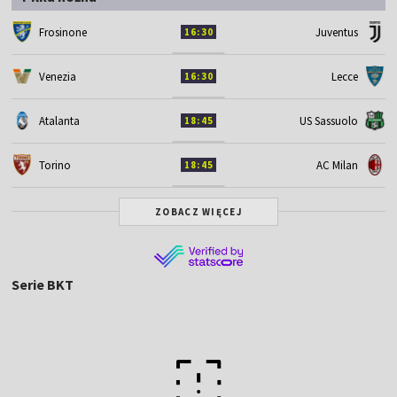
Frosinone
Juventus
16:30
Venezia
Lecce
16:30
Atalanta
US Sassuolo
18:45
Torino
AC Milan
18:45
ZOBACZ WIĘCEJ
Serie BKT