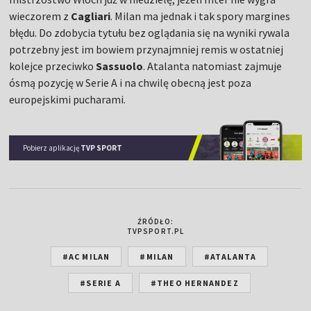
wieczorem z
Cagliari
. Milan ma jednak i tak spory margines
błędu. Do zdobycia tytułu bez oglądania się na wyniki rywala
potrzebny jest im bowiem przynajmniej remis w ostatniej
kolejce przeciwko
Sassuolo
. Atalanta natomiast zajmuje
ósmą pozycję w Serie A i na chwilę obecną jest poza
europejskimi pucharami.
Pobierz aplikację
TVP SPORT
ŹRÓDŁO:
TVPSPORT.PL
#AC MILAN
#MILAN
#ATALANTA
#SERIE A
#THEO HERNANDEZ