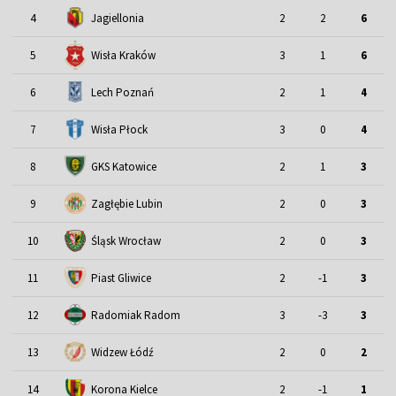
4
Jagiellonia
2
2
6
5
Wisła Kraków
3
1
6
6
Lech Poznań
2
1
4
7
Wisła Płock
3
0
4
8
GKS Katowice
2
1
3
9
Zagłębie Lubin
2
0
3
Śląsk Wrocław
10
2
0
3
11
Piast Gliwice
2
-1
3
12
Radomiak Radom
3
-3
3
13
Widzew Łódź
2
0
2
14
Korona Kielce
2
-1
1