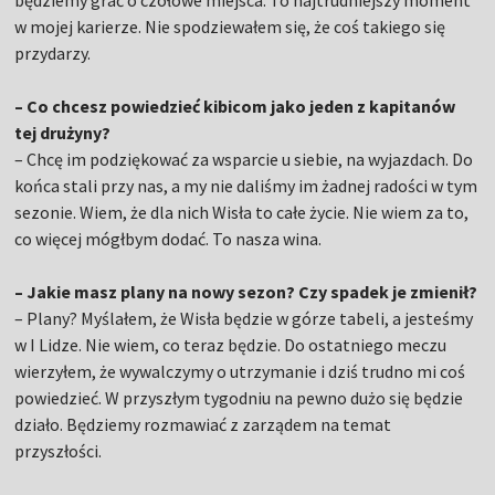
będziemy grać o czołowe miejsca. To najtrudniejszy moment
w mojej karierze. Nie spodziewałem się, że coś takiego się
przydarzy.
– Co chcesz powiedzieć kibicom jako jeden z kapitanów
tej drużyny?
– Chcę im podziękować za wsparcie u siebie, na wyjazdach. Do
końca stali przy nas, a my nie daliśmy im żadnej radości w tym
sezonie. Wiem, że dla nich Wisła to całe życie. Nie wiem za to,
co więcej mógłbym dodać. To nasza wina.
– Jakie masz plany na nowy sezon? Czy spadek je zmienił?
– Plany? Myślałem, że Wisła będzie w górze tabeli, a jesteśmy
w I Lidze. Nie wiem, co teraz będzie. Do ostatniego meczu
wierzyłem, że wywalczymy o utrzymanie i dziś trudno mi coś
powiedzieć. W przyszłym tygodniu na pewno dużo się będzie
działo. Będziemy rozmawiać z zarządem na temat
przyszłości.