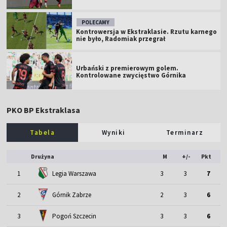
POLECAMY
Kontrowersja w Ekstraklasie. Rzutu karnego
nie było, Radomiak przegrał
Urbański z premierowym golem.
Kontrolowane zwycięstwo Górnika
PKO BP Ekstraklasa
Tabela
Wyniki
Terminarz
Drużyna
M
+/-
Pkt
1
Legia Warszawa
3
3
7
2
Górnik Zabrze
2
3
6
3
Pogoń Szczecin
3
3
6