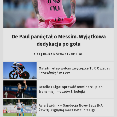
De Paul pamiętał o Messim. Wyjątkowa
dedykacja po golu
7:32
|
PIŁKA NOŻNA
/
INNE LIGI
Ostatni etap wyłoni zwycięzcę TdP. Oglądaj
"czasówkę" w TVP!
Betclic 1 Liga: sprawdź terminarz i plan
transmisji meczów 3. kolejki
Avia Świdnik – Sandecja Nowy Sącz [NA
ŻYWO]. Oglądaj mecz Betclic 2 Ligi