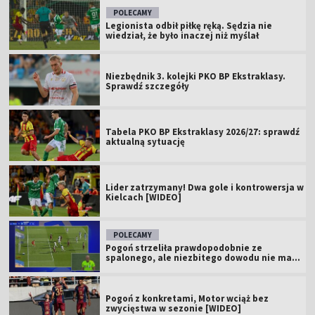
POLECAMY
Legionista odbił piłkę ręką. Sędzia nie
wiedział, że było inaczej niż myślał
Niezbędnik 3. kolejki PKO BP Ekstraklasy.
Sprawdź szczegóły
Tabela PKO BP Ekstraklasy 2026/27: sprawdź
aktualną sytuację
Lider zatrzymany! Dwa gole i kontrowersja w
Kielcach [WIDEO]
POLECAMY
Pogoń strzeliła prawdopodobnie ze
spalonego, ale niezbitego dowodu nie ma...
Pogoń z konkretami, Motor wciąż bez
zwycięstwa w sezonie [WIDEO]