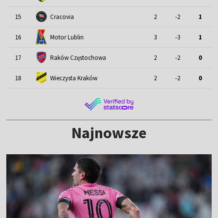
15
Cracovia
2
-2
1
Motor Lublin
16
3
-3
1
17
Raków Częstochowa
2
-2
0
18
Wieczysta Kraków
2
-2
0
Najnowsze