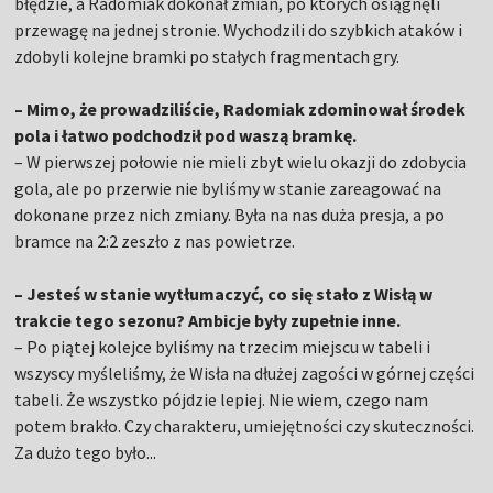
błędzie, a Radomiak dokonał zmian, po których osiągnęli
przewagę na jednej stronie. Wychodzili do szybkich ataków i
zdobyli kolejne bramki po stałych fragmentach gry.
– Mimo, że prowadziliście, Radomiak zdominował środek
pola i łatwo podchodził pod waszą bramkę.
– W pierwszej połowie nie mieli zbyt wielu okazji do zdobycia
gola, ale po przerwie nie byliśmy w stanie zareagować na
dokonane przez nich zmiany. Była na nas duża presja, a po
bramce na 2:2 zeszło z nas powietrze.
– Jesteś w stanie wytłumaczyć, co się stało z Wisłą w
trakcie tego sezonu? Ambicje były zupełnie inne.
– Po piątej kolejce byliśmy na trzecim miejscu w tabeli i
wszyscy myśleliśmy, że Wisła na dłużej zagości w górnej części
tabeli. Że wszystko pójdzie lepiej. Nie wiem, czego nam
potem brakło. Czy charakteru, umiejętności czy skuteczności.
Za dużo tego było...