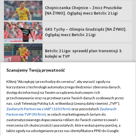
Chojniczanka Chojnice – Znicz Pruszków
[NA ŻYWO]. Oglądaj mecz Betclic 2 Ligi
GKS Tychy – Olimpia Grudziądz [NA ŻYWO].
Oglądaj mecz Betclic 2 Ligi
Betclic 2 Liga: sprawdź plan transmisji 3.
kolejki w TVP
Szanujemy Twoją prywatność
Kliknij "Akceptuję i przechodzę do serwisu", aby wyrazić zgody na
korzystanie z technologii automatycznego śledzenia i zbierania danych,
TVP
dostęp do informacji na Twoim urządzeniu końcowym i ich
Abonament TVP
Regulamin TVP
przechowywanie oraz na przetwarzanie Twoich danych osobowych przez
nas, czyli Telewizję Polską S.A. w likwidacji (zwaną dalej również „TVP”),
Polityka prywatności
Sklep TVP
Zaufanych Partnerów z IAB* (1201 firm)
oraz pozostałych
Zaufanych
Partnerów TVP (93 firm)
, w celach marketingowych (w tym do
Biuro Reklamy
Moje zgody
zautomatyzowanego dopasowania reklam do Twoich zainteresowań i
mierzenia ich skuteczności) i pozostałych, które wskazujemy poniżej, a
Oferta Handlowa
Biuro reklamy
także zgody na udostępnianie przez nas identyfikatora PPID do Google.