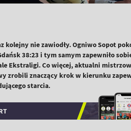
az kolejny nie zawiodły. Ogniwo Sopot pok
 Gdańsk 38:23 i tym samym zapewniło sobi
e Ekstraligi. Co więcej, aktualni mistrzow
 zrobili znaczący krok w kierunku zape
dującego starcia.
RT