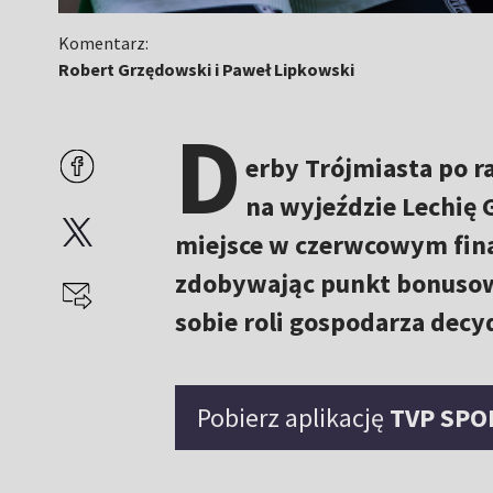
Komentarz:
Robert Grzędowski i Paweł Lipkowski
D
erby Trójmiasta po r
na wyjeździe Lechię
miejsce w czerwcowym final
zdobywając punkt bonusowy
sobie roli gospodarza decy
Pobierz aplikację
TVP SPO