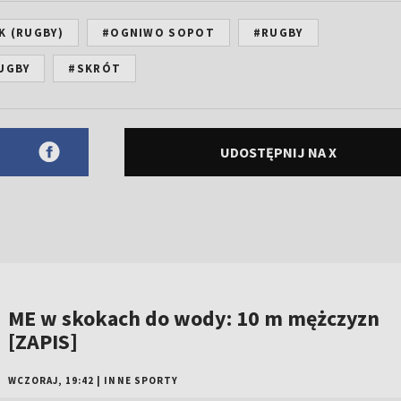
K (RUGBY)
#OGNIWO SOPOT
#RUGBY
UGBY
#SKRÓT
UDOSTĘPNIJ NA X
ME w skokach do wody: 10 m mężczyzn
[ZAPIS]
WCZORAJ, 19:42
|
INNE SPORTY