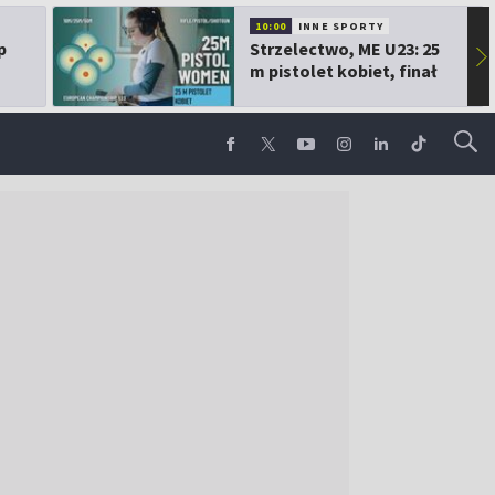
10:00
INNE SPORTY
p
Strzelectwo, ME U23: 25
▶
m pistolet kobiet, finał