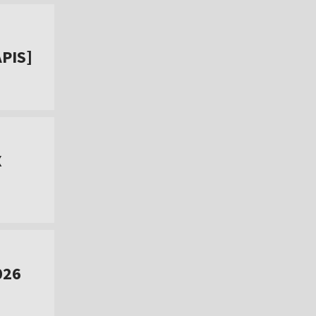
PIS]
X
026