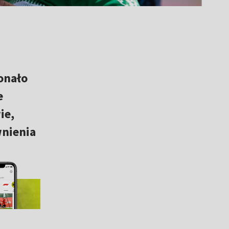
onało
e
ie,
wnienia