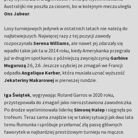
Australijki nie poszła za ciosem, bo w kolejnym meczu uległa
Ons Jabeur
.
Losy turniejowych jedynek w ostatnich latach nie należą do
najłatwiejszych. Najwięcej razy z tej pozycji zawody
rozpoczynała
Serena Williams
, ale nawet jej zdarzały się
wpadki takie jak ta w 2014 roku, kiedy Amerykanka przegrała
już w drugim spotkaniu z późniejszą zwyciężczynią
Garbine
Muguruzą
2:6, 2:6. Jeszcze szybciej ze zmagań we Francji
odpadła
Angelique Kerber
, która musiała uznać wyższość
Jekateriny Makarowej
w pierwszej rundzie.
Iga Świątek
, wygrywając Roland Garros w 2020 roku,
przystępowała do zmagań jako nierozstawiona zawodniczka.
Po drodze wyeliminowała liderkę
Simonę Halep
i sięgnęła po
trofeum. Teraz sama znajdzie się w takiej sytuacji jak dwa lata
temu Rumunka i spróbuje przełamać złą passę głównych
faworytek w najbardziej prestiżowym turnieju na mączce.