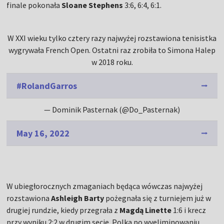
finale pokonała
Sloane Stephens
3:6, 6:4, 6:1.
W XXI wieku tylko cztery razy najwyżej rozstawiona tenisistka
wygrywała French Open. Ostatni raz zrobiła to Simona Halep
w 2018 roku.
#RolandGarros
— Dominik Pasternak (@Do_Pasternak)
May 16, 2022
W ubiegłorocznych zmaganiach będąca wówczas najwyżej
rozstawiona
Ashleigh Barty
pożegnała się z turniejem już w
drugiej rundzie, kiedy przegrała z
Magdą Linette
1:6 i krecz
przy wyniku 2:2 w drugim secie. Polka po wyeliminowaniu