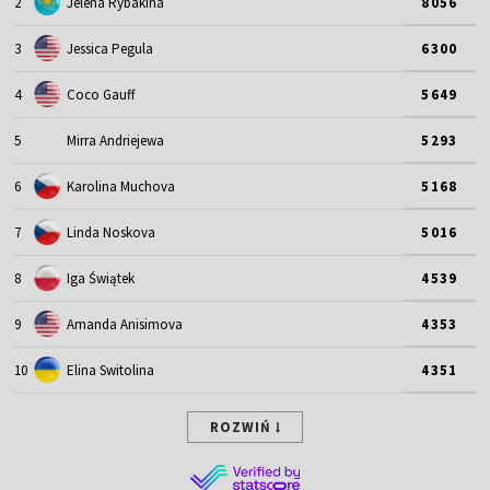
2
Jelena Rybakina
8056
3
Jessica Pegula
6300
4
Coco Gauff
5649
5
Mirra Andriejewa
5293
6
Karolina Muchova
5168
7
Linda Noskova
5016
8
Iga Świątek
4539
9
Amanda Anisimova
4353
10
Elina Switolina
4351
ROZWIŃ