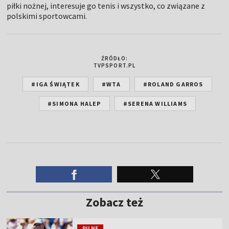
piłki nożnej, interesuje go tenis i wszystko, co związane z
polskimi sportowcami.
ŹRÓDŁO:
TVPSPORT.PL
#IGA ŚWIĄTEK
#WTA
#ROLAND GARROS
#SIMONA HALEP
#SERENA WILLIAMS
Zobacz też
PILNE