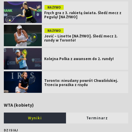
NA ŻYWO
Fręch gra z 3. rakietą świata. Śledź mecz z
Pegulą! [NA ŻYWO]
NA ŻYWO
Jović – Linette [NA ŻYWO]. Śledź mecz 2.
rundy w Toronto!
Kolejna Polka z awansem do 2. rundy!
Toronto: nieudany powrót Chwalińskiej.
Trzecia porażka z rzędu
WTA (kobiety)
Wyniki
Terminarz
DZISIAJ