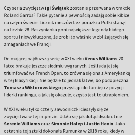
Czy seria zwycięstw
Igi Świątek
zostanie przerwana w trakcie
Roland Garros? Takie pytanie z pewnością zadają sobie kibice
na całym świecie. Licznik meczów bez porażki u Polki stanął
na liczbie 28. Raszynianka goni największe legendy białego
sportu i niewykluczone, że zrobi to właśnie w zbliżających się
zmaganiach we Francji.
Do mającej najdłuższą serię w XXI wieku
Venus Williams
20-
latce brakuje jeszcze siedmiu wygranych. Jeśli uda jej się
triumfować we French Open, to zrówna się ona z Amerykanką
w tej klasyfikacji. Nie będzie to jednak łatwe, bo podopieczna
Tomasza Wiktorowskiego
przystąpi do turnieju z pozycji
liderki rankingu, a jak się okazuje, często jest to utrapieniem.
W XXI wieku tylko cztery zawodniczki cieszyły się ze
zwycięstwa w tej imprezie. Udało się jak dotąd dwukrotnie
Serenie Williams
oraz
Simonie Halep
i
Justin Henin
. Jako
ostatnia tej sztuki dokonała Rumunka w 2018 roku, kiedy w