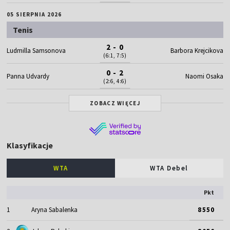
05 SIERPNIA 2026
Tenis
2 - 0
Ludmilla Samsonova
Barbora Krejcikova
(6:1, 7:5)
0 - 2
Panna Udvardy
Naomi Osaka
(2:6, 4:6)
ZOBACZ WIĘCEJ
Klasyfikacje
WTA
WTA Debel
Pkt
1
Aryna Sabalenka
8550