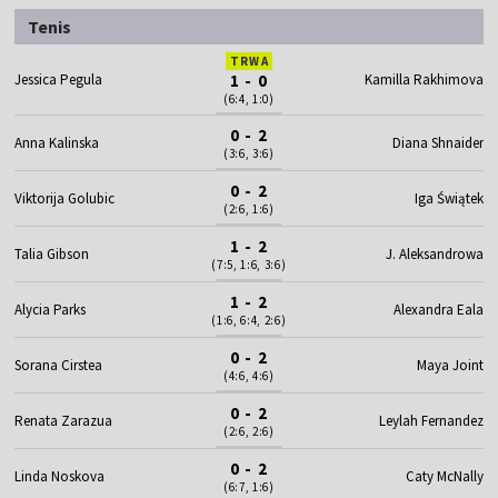
Tenis
TRWA
Jessica Pegula
1 - 0
Kamilla Rakhimova
(6:4, 1:0)
0 - 2
Anna Kalinska
Diana Shnaider
(3:6, 3:6)
0 - 2
Viktorija Golubic
Iga Świątek
(2:6, 1:6)
1 - 2
Talia Gibson
J. Aleksandrowa
(7:5, 1:6, 3:6)
1 - 2
Alycia Parks
Alexandra Eala
(1:6, 6:4, 2:6)
0 - 2
Sorana Cirstea
Maya Joint
(4:6, 4:6)
0 - 2
Renata Zarazua
Leylah Fernandez
(2:6, 2:6)
0 - 2
Linda Noskova
Caty McNally
(6:7, 1:6)