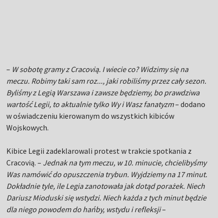
–
W sobotę gramy z Cracovią. I wiecie co? Widzimy się na
meczu. Robimy taki sam roz..., jaki robiliśmy przez cały sezon.
Byliśmy z Legią Warszawa i zawsze będziemy, bo prawdziwa
wartość Legii, to aktualnie tylko Wy i Wasz fanatyzm
– dodano
w oświadczeniu kierowanym do wszystkich kibiców
Wojskowych.
Kibice Legii zadeklarowali protest w trakcie spotkania z
Cracovią. –
Jednak na tym meczu, w 10. minucie, chcielibyśmy
Was namówić do opuszczenia trybun. Wyjdziemy na 17 minut.
Dokładnie tyle, ile Legia zanotowała jak dotąd porażek. Niech
Dariusz Mioduski się wstydzi. Niech każda z tych minut będzie
dla niego powodem do hańby, wstydu i refleksji
–