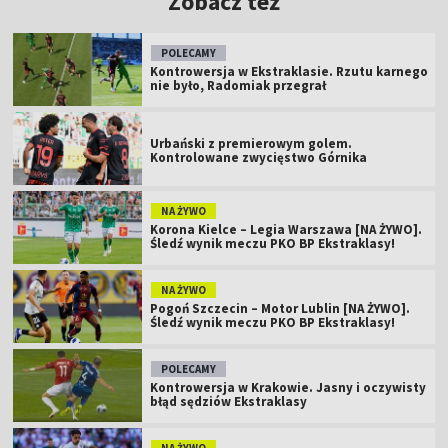
Zobacz też
POLECAMY
Kontrowersja w Ekstraklasie. Rzutu karnego
nie było, Radomiak przegrał
Urbański z premierowym golem.
Kontrolowane zwycięstwo Górnika
NA ŻYWO
Korona Kielce – Legia Warszawa [NA ŻYWO].
Śledź wynik meczu PKO BP Ekstraklasy!
NA ŻYWO
Pogoń Szczecin – Motor Lublin [NA ŻYWO].
Śledź wynik meczu PKO BP Ekstraklasy!
POLECAMY
Kontrowersja w Krakowie. Jasny i oczywisty
błąd sędziów Ekstraklasy
NA ŻYWO