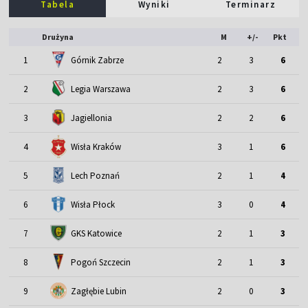
Tabela
Wyniki
Terminarz
Drużyna
M
+/-
Pkt
1
Górnik Zabrze
2
3
6
2
Legia Warszawa
2
3
6
3
Jagiellonia
2
2
6
4
Wisła Kraków
3
1
6
5
Lech Poznań
2
1
4
6
Wisła Płock
3
0
4
7
GKS Katowice
2
1
3
8
Pogoń Szczecin
2
1
3
9
Zagłębie Lubin
2
0
3