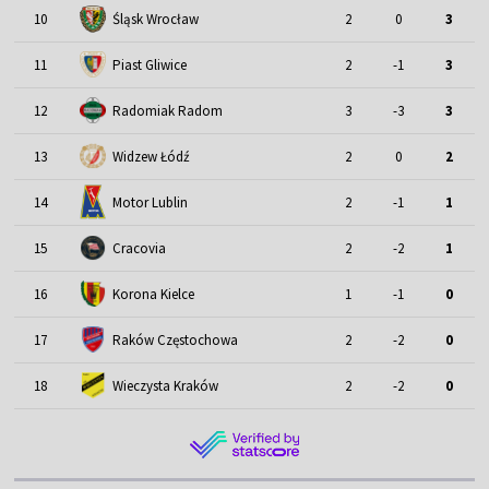
Śląsk Wrocław
10
2
0
3
11
Piast Gliwice
2
-1
3
12
Radomiak Radom
3
-3
3
13
Widzew Łódź
2
0
2
Motor Lublin
14
2
-1
1
15
Cracovia
2
-2
1
16
Korona Kielce
1
-1
0
17
Raków Częstochowa
2
-2
0
18
Wieczysta Kraków
2
-2
0