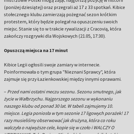
mistrzowie Polski mogą zająć najgorszą pozycję w historii
(poniżej dziesiątej) oraz przegrali aż 17 z 33 spotkań. Kibice
stołecznego klubu zamierzają pożegnać sezon krótkim
protestem, który będzie polegał na opuszczeniu swoich
miejsc. Stanie się to w trakcie rywalizacji z Cracovią, która
zakończy rozgrywki dla Wojskowych (21.05, 17:30).
Opuszczą miejsca na 17 minut
Kibice Legii ogłosili swoje zamiary w internecie.
Poinformowała o tym grupa "Nieznani Sprawcy", która
zajmuje się przy Łazienkowskiej między innymi oprawami.
–
Przed nami ostatni meczu sezonu. Sezonu smutnego, jak
życie w Wałbrzychu. Najgorszego sezonu w wykonaniu
naszego klubu od ponad 30 lat. W tabeli zajmujemy 10.
miejsce. Legia poniosła w tym sezonie 17 ligowych porażek! 17
razy musieliśmy obserwować jak drużyna, która co roku
walczyła o najwyższe cele, kopie się w czoło i WALCZY O