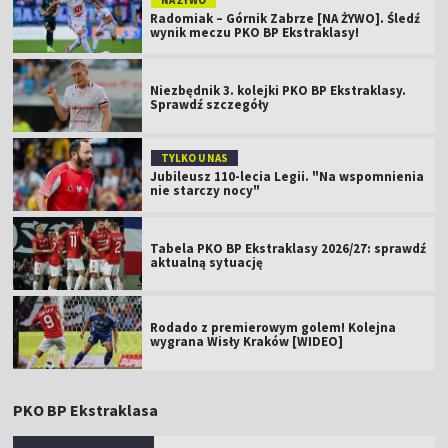
Radomiak – Górnik Zabrze [NA ŻYWO]. Śledź
wynik meczu PKO BP Ekstraklasy!
Niezbędnik 3. kolejki PKO BP Ekstraklasy.
Sprawdź szczegóły
TYLKO U NAS
Jubileusz 110-lecia Legii. "Na wspomnienia
nie starczy nocy"
Tabela PKO BP Ekstraklasy 2026/27: sprawdź
aktualną sytuację
Rodado z premierowym golem! Kolejna
wygrana Wisły Kraków [WIDEO]
PKO BP Ekstraklasa