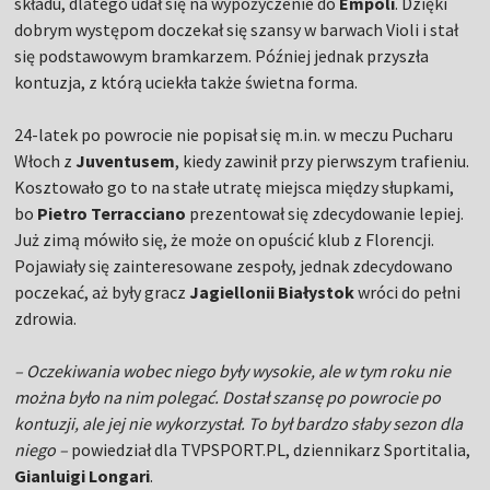
składu, dlatego udał się na wypożyczenie do
Empoli
. Dzięki
dobrym występom doczekał się szansy w barwach Violi i stał
się podstawowym bramkarzem. Później jednak przyszła
kontuzja, z którą uciekła także świetna forma.
24-latek po powrocie nie popisał się m.in. w meczu Pucharu
Włoch z
Juventusem
, kiedy zawinił przy pierwszym trafieniu.
Kosztowało go to na stałe utratę miejsca między słupkami,
bo
Pietro Terracciano
prezentował się zdecydowanie lepiej.
Już zimą mówiło się, że może on opuścić klub z Florencji.
Pojawiały się zainteresowane zespoły, jednak zdecydowano
poczekać, aż były gracz
Jagiellonii Białystok
wróci do pełni
zdrowia.
– Oczekiwania wobec niego były wysokie, ale w tym roku nie
można było na nim polegać. Dostał szansę po powrocie po
kontuzji, ale jej nie wykorzystał. To był bardzo słaby sezon dla
niego –
powiedział dla TVPSPORT.PL, dziennikarz Sportitalia,
Gianluigi Longari
.