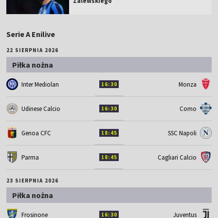
Zalewskiego
Serie A Enilive
22 SIERPNIA 2026
Piłka nożna
Inter Mediolan
Monza
16:30
Udinese Calcio
Como
16:30
Genoa CFC
SSC Napoli
18:45
Parma
Cagliari Calcio
18:45
23 SIERPNIA 2026
Piłka nożna
Frosinone
Juventus
16:30