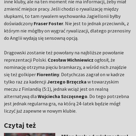
inne kluby, ale na ten moment nie ma informacji, żeby miał
zmienić miejsce pracy. Jeśli chodzi o rywalizację między
słupkami, to tam rywalem wychowanka Jagiellonii byłby
doświadczony
Fraser Foster
. Nie jest to jednak przeciwnik, z
którym nie mógłby on wygrać rywalizacji, dlatego przenosiny
do Anglii wydają się sensowną opcją.
Drągowski zostanie też powołany na najbliższe powołanie
reprezentacji Polski.
Czesław Michniewicz
ogłosił, że
nominację otrzyma pięciu bramkarzy, a wśród nich znajdzie
się też golkiper
Fiorentiny
. Dotychczas zagrał on w kadrze
tylko raz za kadencji
Jerzego Brzęczka
w towarzyskim
meczu z Finlandią (5:1), jednak wciąż jest on realną
alternatywą dla
Wojciecha Szczęsnego
. Do tego potrzebna
jest jednak regularna gra, na którą 24-latek będzie mógł
liczyć już zapewne w nowym klubie.
Czytaj też