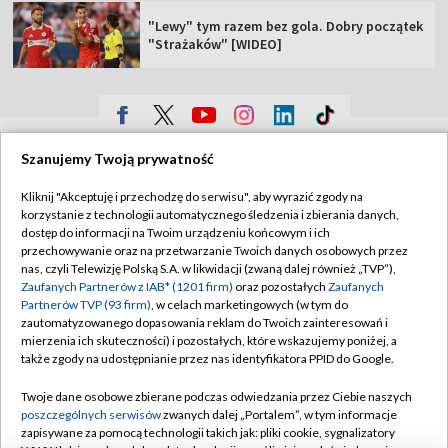
"Lewy" tym razem bez gola. Dobry początek
"Strażaków" [WIDEO]
TVP
Szanujemy Twoją prywatność
Abonament TVP
Regulamin TVP
Kliknij "Akceptuję i przechodzę do serwisu", aby wyrazić zgody na
Polityka prywatności
Sklep TVP
korzystanie z technologii automatycznego śledzenia i zbierania danych,
dostęp do informacji na Twoim urządzeniu końcowym i ich
Biuro Reklamy
Moje zgody
przechowywanie oraz na przetwarzanie Twoich danych osobowych przez
nas, czyli Telewizję Polską S.A. w likwidacji (zwaną dalej również „TVP”),
Oferta Handlowa
Biuro reklamy
Zaufanych Partnerów z IAB* (1201 firm)
oraz pozostałych
Zaufanych
Partnerów TVP (93 firm)
, w celach marketingowych (w tym do
Telegazeta ogłoszenia
Kontakt
zautomatyzowanego dopasowania reklam do Twoich zainteresowań i
Emisja w TVP
mierzenia ich skuteczności) i pozostałych, które wskazujemy poniżej, a
także zgody na udostępnianie przez nas identyfikatora PPID do Google.
Kanały
Rada Programowa
Twoje dane osobowe zbierane podczas odwiedzania przez Ciebie naszych
Ogłoszenia przetargowe
poszczególnych serwisów
zwanych dalej „Portalem”, w tym informacje
©2026 Telewizja Polska Spółka Akcyjna w likwidacji
zapisywane za pomocą technologii takich jak: pliki cookie, sygnalizatory
Akademia Telewizyjna