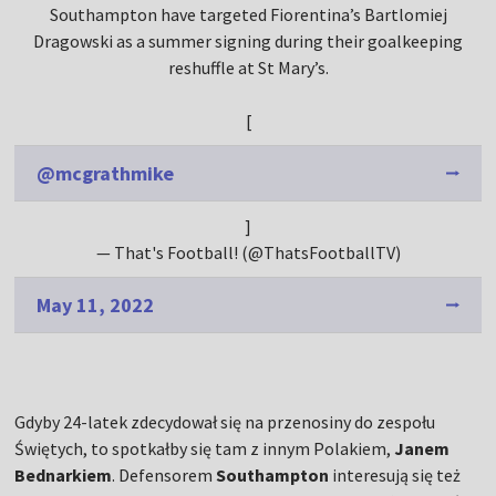
Southampton have targeted Fiorentina’s Bartlomiej
Dragowski as a summer signing during their goalkeeping
reshuffle at St Mary’s.
[
@mcgrathmike
]
— That's Football! (@ThatsFootballTV)
May 11, 2022
Gdyby 24-latek zdecydował się na przenosiny do zespołu
Świętych, to spotkałby się tam z innym Polakiem,
Janem
Bednarkiem
. Defensorem
Southampton
interesują się też