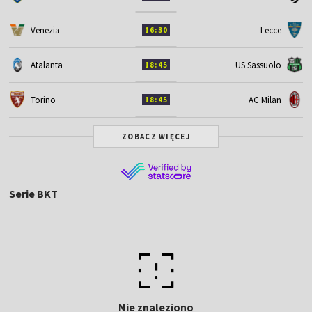
Venezia
Lecce
16:30
Atalanta
US Sassuolo
18:45
Torino
AC Milan
18:45
ZOBACZ WIĘCEJ
Serie BKT
Nie znaleziono