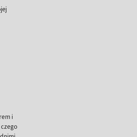
jej
h
rem i
i czego
ednimi