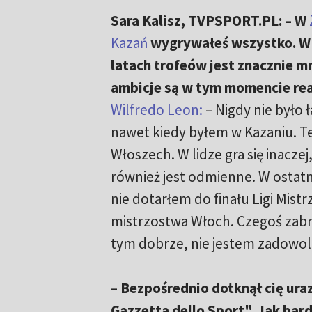
Sara Kalisz, TVPSPORT.PL: – W
Kazań
wygrywałeś wszystko. W
latach trofeów jest znacznie mn
ambicje są w tym momencie re
Wilfredo Leon:
– Nigdy nie było 
nawet kiedy byłem w Kazaniu. T
Włoszech. W lidze gra się inacze
również jest odmienne. W ostat
nie dotarłem do finału Ligi Mist
mistrzostwa Włoch. Czegoś zabrak
tym dobrze, nie jestem zadowol
– Bezpośrednio dotknął cię ura
Gazzetta dello Sport". Jak bard