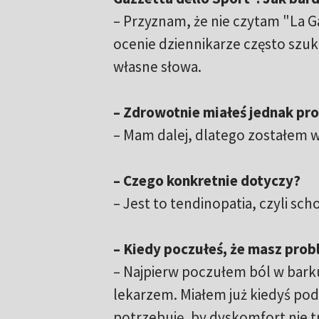
– Przyznam, że nie czytam "La Ga
ocenie dziennikarze często szuk
własne słowa.
– Zdrowotnie miałeś jednak pr
– Mam dalej, dlatego zostałem w
– Czego konkretnie dotyczy?
– Jest to tendinopatia, czyli sc
– Kiedy poczułeś, że masz pro
– Najpierw poczułem ból w barku
lekarzem. Miałem już kiedyś po
potrzebuję, by dyskomfort nie 