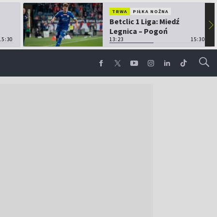
TRWA
PIŁKA NOŻNA
Betclic 1 Liga: Miedź
▶
Legnica – Pogoń
15:30
Grodzisk Mazowiecki
13:23
15:30