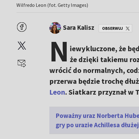
Wilfredo Leon (fot. Getty Images)
Sara Kalisz
OBSERWUJ
N
iewykluczone, że bę
że dzięki takiemu ro
wrócić do normalnych, codz
przerwa będzie trochę dł
Leon
. Siatkarz przyznał w 
Poważny uraz Norberta Hubera
gry po urazie Achillesa dłużej