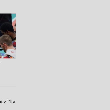
a
i z "La