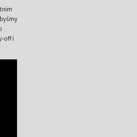
atnim
, byśmy
o
off i