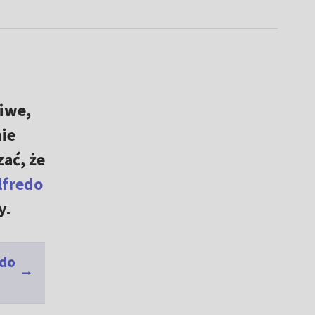
iwe,
ie
ać, że
lfredo
y.
 do