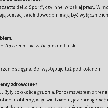
zzetta dello Sport”, czy innej włoskiej prasy. W mo
ają sensacji, a ich dowodem mają być wyłącznie ic
oblem.
e Włoszech i nie wróciłem do Polski.
horzenie ścięgna. Ból występuje tuż pod kolanem.
blemy zdrowotne?
. Były to okolice grudnia. Porozmawiałem z trene
dobne problemy, więc wiedziałem, jak zareagować 
trwał długo. Udało mi się go wyeliminować odpowi