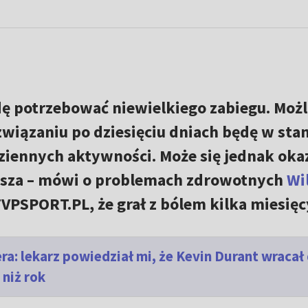
dę potrzebować niewielkiego zabiegu. Możl
związaniu po dziesięciu dniach będę w stan
iennych aktywności. Może się jednak okaz
uższa – mówi o problemach zdrowotnych
Wi
TVPSPORT.PL, że grał z bólem kilka miesięc
: lekarz powiedział mi, że Kevin Durant wracał
 niż rok