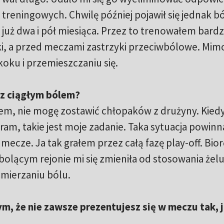
treningowych. Chwilę później pojawił się jednak b
ą już dwa i pół miesiąca. Przez to trenowałem bard
ki, a przed meczami zastrzyki przeciwbólowe. Mim
oku i przemieszczaniu się.
 z ciągłym bólem?
nem, nie mogę zostawić chłopaków z drużyny. Kied
gram, takie jest moje zadanie. Taka sytuacja powinn
mecze. Ja tak grałem przez całą fazę play-off. Bior
lącym rejonie mi się zmieniła od stosowania żelu
mierzaniu bólu.
tym, że nie zawsze prezentujesz się w meczu tak, 