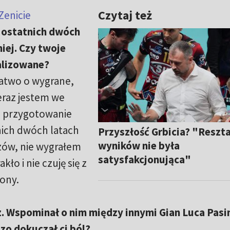
Czytaj też
Zenicie
 ostatnich dwóch
iej. Czy twoje
alizowane?
łatwo o wygrane,
eraz jestem we
j, przygotowanie
nich dwóch latach
Przyszłość Grbicia? "Reszt
wyników nie była
rzów, nie wygrałem
satysfakcjonująca"
ło i nie czuję się z
ony.
z. Wspominał o nim między innymi Gian Luca Pasin
zo dokuczał ci ból?