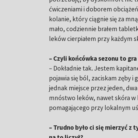
ćwiczeniami i doborem obciążeń 
kolanie, który ciągnie się za mn
mało, codziennie brałem tablet
leków cierpiałem przy każdym sk
– Czyli końcówka sezonu to gra
– Dokładnie tak. Jestem kapita
pojawia się ból, zaciskam zęby i 
jednak miejsce przez jeden, dwa 
mnóstwo leków, nawet skóra w bo
pomagającego przy lokalnym uś
– Trudno było ci się mierzyć z 
na to liczył?