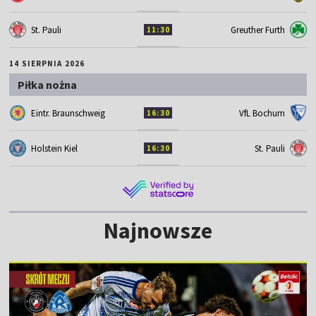
St. Pauli
Greuther Furth
11:30
14 SIERPNIA 2026
Piłka nożna
Eintr. Braunschweig
VfL Bochum
16:30
Holstein Kiel
St. Pauli
16:30
Najnowsze