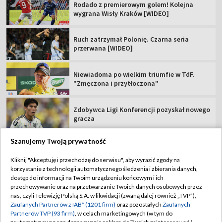
Rodado z premierowym golem! Kolejna
wygrana Wisły Kraków [WIDEO]
Ruch zatrzymał Polonię. Czarna seria
przerwana [WIDEO]
Niewiadoma po wielkim triumfie w TdF.
"Zmęczona i przytłoczona"
Zdobywca Ligi Konferencji pozyskał nowego
gracza
Szanujemy Twoją prywatność
Kliknij "Akceptuję i przechodzę do serwisu", aby wyrazić zgody na
korzystanie z technologii automatycznego śledzenia i zbierania danych,
TVP
dostęp do informacji na Twoim urządzeniu końcowym i ich
Abonament TVP
Regulamin TVP
przechowywanie oraz na przetwarzanie Twoich danych osobowych przez
nas, czyli Telewizję Polską S.A. w likwidacji (zwaną dalej również „TVP”),
Polityka prywatności
Sklep TVP
Zaufanych Partnerów z IAB* (1201 firm)
oraz pozostałych
Zaufanych
Partnerów TVP (93 firm)
, w celach marketingowych (w tym do
Biuro Reklamy
Moje zgody