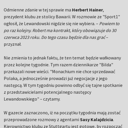
Odmienne zdanie w tej sprawie ma
Herbert Hainer
,
prezydent klubu ze stolicy Bawarii. W rozmowie ze "Sport1"
ogłosił, że Lewandowski nigdzie się nie wybiera. –
Powiem to
po raz kolejny. Robert ma kontrakt, który obowiązuje do 30
czerwca 2023 roku. Do tego czasu będzie dla nas grać
–
przyznał.
Nie zmienia to jednak faktu, że ten temat będzie wałkowany
przez kolejne tygodnie. Tym razem dziennikarze "Bilda"
przekazali nowe wieści. "Monachium nie chce sprzedawać
Polaka, a jednocześnie prowadzi już negocjacje z jego
następcą. W tym tygodniu powinno odbyć się tajne spotkanie
z przedstawicielami potencjalnego następcy
Lewandowskiego" – czytamy.
W gazecie zaznaczono, iż na początku tygodnia mają zostać
przeprowadzone rozmowy z agentami
Sasy Kalajdzicia
.
Kierownictwo klubu ze Stuttgartu jest gotowe, by rozpocząć