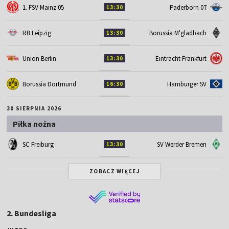
1. FSV Mainz 05
Paderborn 07
13:30
RB Leipzig
Borussia M'gladbach
13:30
Union Berlin
Eintracht Frankfurt
13:30
Borussia Dortmund
Hamburger SV
16:30
30 SIERPNIA 2026
Piłka nożna
SC Freiburg
SV Werder Bremen
13:30
ZOBACZ WIĘCEJ
2. Bundesliga