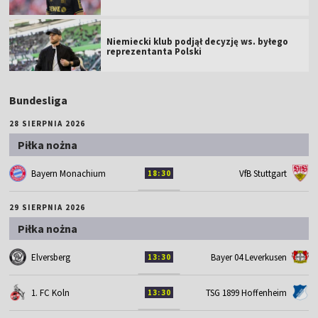
Niemiecki klub podjął decyzję ws. byłego
reprezentanta Polski
Bundesliga
28 SIERPNIA 2026
Piłka nożna
Bayern Monachium
VfB Stuttgart
18:30
29 SIERPNIA 2026
Piłka nożna
Elversberg
Bayer 04 Leverkusen
13:30
1. FC Koln
TSG 1899 Hoffenheim
13:30