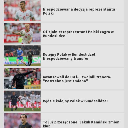
Niespodziewana decyzja reprezentanta
Polski
Oficjalnie: reprezentant Polski zagra w
Bundeslidze
Kolejny Polak w Bundeslidze!
Niespodziewany transfer
Awansowali do LM i... zwolnili trenera.
"Potrzebna jest zmiana"
Będzie kolejny Polak w Bundeslidze!
To już przesądzone! Jakub Kamiński zmieni
klub