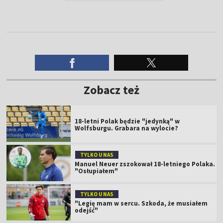
Zobacz też
18-letni Polak będzie "jedynką" w
Wolfsburgu. Grabara na wylocie?
TYLKO U NAS
Manuel Neuer zszokował 18-letniego Polaka.
"Osłupiałem"
TYLKO U NAS
"Legię mam w sercu. Szkoda, że musiałem
odejść"