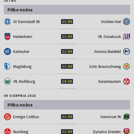
JUTRO
Piłka nożna
SV Darmstadt 98
Holstein Kiel
11:00
Heidenheim
VfL Osnabruck
11:00
Karlsruher
Arminia Bielefeld
11:00
Magdeburg
Eintr. Braunschweig
11:00
VfL Wolfsburg
Kaiserslautern
18:30
09 SIERPNIA 2026
Piłka nożna
Energie Cottbus
Hannover 96
11:30
Nurnberg
Dynamo Dresden
11:30