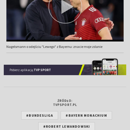
Nagelsmann o odejściu "Lewego" z Bayernu: znacie moje zdanie
Pobierz aplikację
TVP SPORT
ŹRÓDŁO:
TVPSPORT.PL
#BUNDESLIGA
#BAYERN MONACHIUM
#ROBERT LEWANDOWSKI