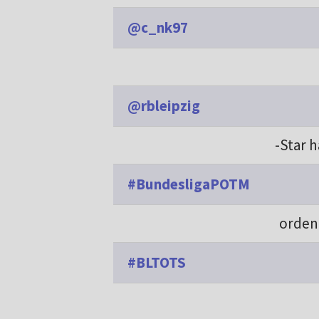
@c_nk97
@rbleipzig
-Star h
#BundesligaPOTM
orde
#BLTOTS