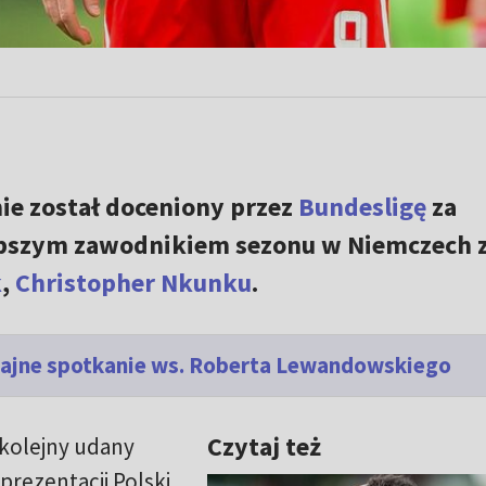
ie został doceniony przez
Bundesligę
za
epszym zawodnikiem sezonu w Niemczech z
k
,
Christopher Nkunku
.
ajne spotkanie ws. Roberta Lewandowskiego
Czytaj też
kolejny udany
prezentacji Polski