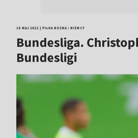
16 MAJ 2022
|
PIŁKA NOŻNA
/
NIEMCY
Bundesliga. Christo
Bundesligi