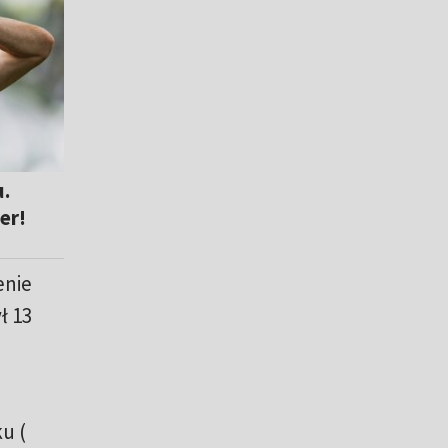
.
er!
enie
ł 13
u (