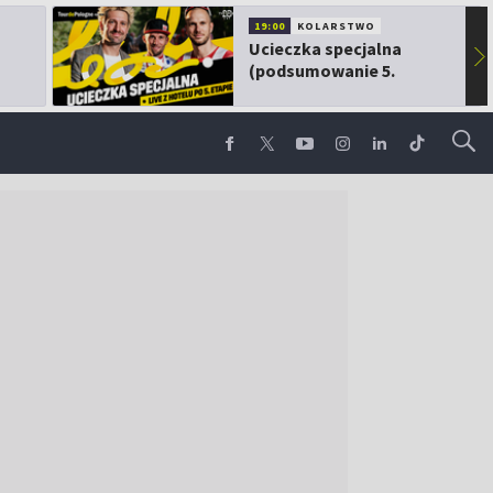
19:00
KOLARSTWO
Ucieczka specjalna
▶
(podsumowanie 5.
etapu TdP)