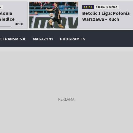
A
17:55
PIŁKA NOŻNA
olonia
Betclic 1 Liga: Polonia
Siedlce
Warszawa – Ruch
18:00
Chorzów
ETRANSMISJE
MAGAZYNY
PROGRAM TV