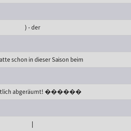
) - der
atte schon in dieser Saison beim
ntlich abgeräumt! ������
|