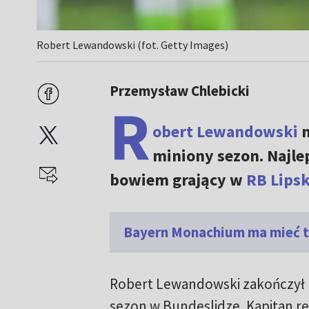
Robert Lewandowski (fot. Getty Images)
Przemysław Chlebicki
R
obert Lewandowski
n
miniony sezon. Najl
bowiem grający w
RB Lips
Bayern Monachium ma mieć t
Robert Lewandowski zakończył 
sezon w Bundeslidze. Kapitan re