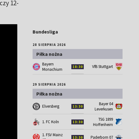
czy 12-
Bundesliga
28 SIERPNIA 2026
Piłka nożna
Bayern
VfB Stuttgart
18:30
Monachium
29 SIERPNIA 2026
Piłka nożna
Bayer 04
Elversberg
13:30
Leverkusen
TSG 1899
1. FC Koln
13:30
Hoffenheim
1. FSV Mainz
Paderborn 07
13:30