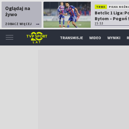
Oglądaj na
TRWA
PIŁKA NOŻN
Betclic 1 Liga: P
żywo
Bytom – Pogoń 
15:53
ZOBACZ WIĘCEJ
TRANSMISJE
WIDEO
WYNIKI
R