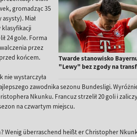
ywek, gromadząc 35
asysty). Miał
lasyfikacji
lił 24 gole. Forma
ywalczenia przez
i przed końcem.
Twarde stanowisko Bayernu
"Lewy" bez zgody na transf
 nie wystarczyła
ajlepszego zawodnika sezonu Bundesligi. Wyróżni
istophera Nkunku. Francuz strzelił 20 goli i zaliczy
 sezon na czwartym miejscu.
? Wenig überraschend heißt er Christopher Nkunk