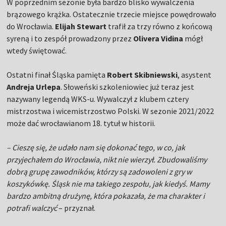
W poprzednim sezonie była bardzo blisko wywalczenia
brązowego krążka. Ostatecznie trzecie miejsce powędrowało
do Wrocławia.
Elijah Stewart
trafił za trzy równo z końcową
syreną i to zespół prowadzony przez
Olivera Vidina
mógł
wtedy świętować.
Ostatni finał Śląska pamięta
Robert Skibniewski
, asystent
Andreja Urlepa
. Słoweński szkoleniowiec już teraz jest
nazywany legendą WKS-u. Wywalczył z klubem cztery
mistrzostwa i wicemistrzostwo Polski. W sezonie 2021/2022
może dać wrocławianom 18. tytuł w historii.
– Cieszę się, że udało nam się dokonać tego, w co, jak
przyjechałem do Wrocławia, nikt nie wierzył. Zbudowaliśmy
dobrą grupę zawodników, którzy są zadowoleni z gry w
koszykówkę. Śląsk nie ma takiego zespołu, jak kiedyś. Mamy
bardzo ambitną drużynę, która pokazała, że ma charakter i
potrafi walczyć
– przyznał.