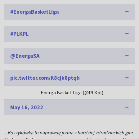
#EnergaBasketLiga
#PLKPL
@EnergaSA
pic.twitter.com/K8cjk0ptqh
— Energa Basket Liga (@PLKpl)
May 16, 2022
– Koszykówka to naprawdę jedna z bardziej zdradzieckich gier.