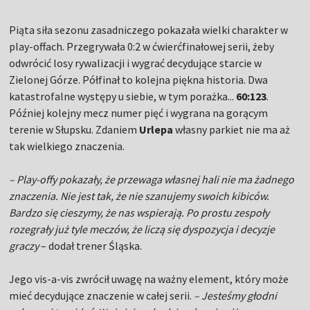
Piąta siła sezonu zasadniczego pokazała wielki charakter w
play-offach. Przegrywała 0:2 w ćwierćfinałowej serii, żeby
odwrócić losy rywalizacji i wygrać decydujące starcie w
Zielonej Górze. Półfinał to kolejna piękna historia. Dwa
katastrofalne występy u siebie, w tym porażka...
60:123
.
Później kolejny mecz numer pięć i wygrana na gorącym
terenie w Słupsku. Zdaniem
Urlepa
własny parkiet nie ma aż
tak wielkiego znaczenia.
– Play-offy pokazały, że przewaga własnej hali nie ma żadnego
znaczenia. Nie jest tak, że nie szanujemy swoich kibiców.
Bardzo się cieszymy, że nas wspierają. Po prostu zespoły
rozegrały już tyle meczów, że liczą się dyspozycja i decyzje
graczy
– dodał trener Śląska.
Jego vis-a-vis zwrócił uwagę na ważny element, który może
mieć decydujące znaczenie w całej serii.
– Jesteśmy głodni