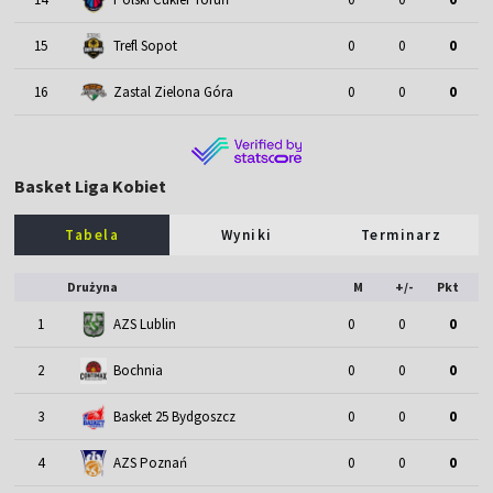
15
Trefl Sopot
0
0
0
16
Zastal Zielona Góra
0
0
0
Basket Liga Kobiet
Tabela
Wyniki
Terminarz
Drużyna
M
+/-
Pkt
1
AZS Lublin
0
0
0
2
Bochnia
0
0
0
3
Basket 25 Bydgoszcz
0
0
0
4
AZS Poznań
0
0
0