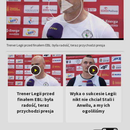
Trener Legii przed finałem EBL: była radość, teraz przychodzi presja
Trener Legii przed
Wyka o sukcesie Legii:
K
finałem EBL: była
nikt nie chciał Stali i
radość, teraz
Anwilu, a my ich
przychodzi presja
ogoliliśmy