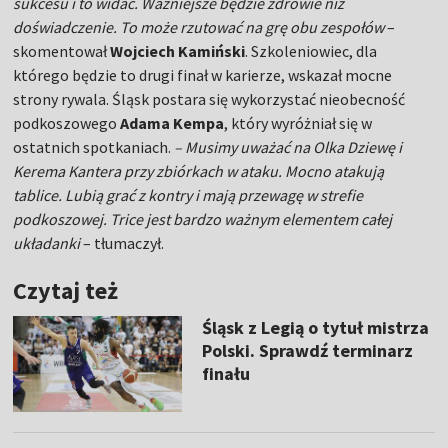
sukcesu i to widać. Ważniejsze będzie zdrowie niż
doświadczenie. To może rzutować na grę obu zespołów
–
skomentował
Wojciech Kamiński
. Szkoleniowiec, dla
którego będzie to drugi finał w karierze, wskazał mocne
strony rywala. Śląsk postara się wykorzystać nieobecność
podkoszowego
Adama Kempa
, który wyróżniał się w
ostatnich spotkaniach.
– Musimy uważać na Olka Dziewę i
Kerema Kantera przy zbiórkach w ataku. Mocno atakują
tablice. Lubią grać z kontry i mają przewagę w strefie
podkoszowej. Trice jest bardzo ważnym elementem całej
układanki
– tłumaczył.
Czytaj też
Śląsk z Legią o tytuł mistrza
Polski. Sprawdź terminarz
finału