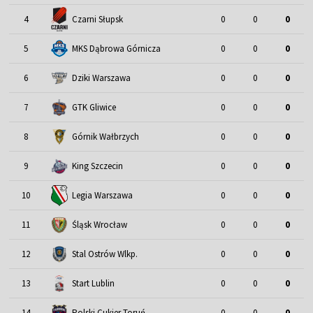
4
Czarni Słupsk
0
0
0
5
MKS Dąbrowa Górnicza
0
0
0
6
Dziki Warszawa
0
0
0
7
GTK Gliwice
0
0
0
8
Górnik Wałbrzych
0
0
0
9
King Szczecin
0
0
0
10
Legia Warszawa
0
0
0
11
Śląsk Wrocław
0
0
0
12
Stal Ostrów Wlkp.
0
0
0
13
Start Lublin
0
0
0
14
Polski Cukier Toruń
0
0
0