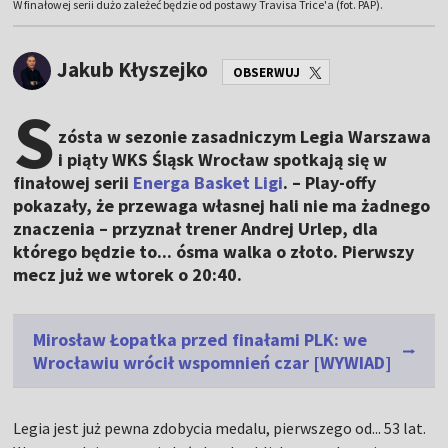
W finałowej serii dużo zależeć będzie od postawy Travisa Trice'a (fot. PAP).
Jakub Kłyszejko
OBSERWUJ
S
zósta w sezonie zasadniczym Legia Warszawa
i piąty WKS Śląsk Wrocław spotkają się w
finałowej serii
Energa Basket Ligi
. – Play-offy
pokazały, że przewaga własnej hali nie ma żadnego
znaczenia – przyznał trener Andrej Urlep, dla
którego będzie to... ósma walka o złoto. Pierwszy
mecz już we wtorek o 20:40.
Mirosław Łopatka przed finałami PLK: we
Wrocławiu wrócił wspomnień czar [WYWIAD]
Legia jest już pewna zdobycia medalu, pierwszego od... 53 lat.