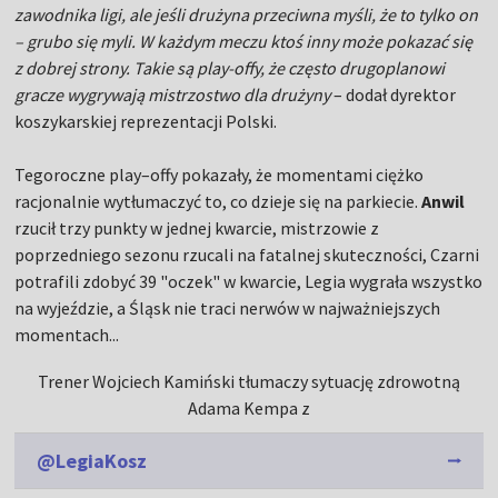
zawodnika ligi, ale jeśli drużyna przeciwna myśli, że to tylko on
– grubo się myli. W każdym meczu ktoś inny może pokazać się
z dobrej strony. Takie są play-offy, że często drugoplanowi
gracze wygrywają mistrzostwo dla drużyny
– dodał dyrektor
koszykarskiej reprezentacji Polski.
Tegoroczne play–offy pokazały, że momentami ciężko
racjonalnie wytłumaczyć to, co dzieje się na parkiecie.
Anwil
rzucił trzy punkty w jednej kwarcie, mistrzowie z
poprzedniego sezonu rzucali na fatalnej skuteczności, Czarni
potrafili zdobyć 39 "oczek" w kwarcie, Legia wygrała wszystko
na wyjeździe, a Śląsk nie traci nerwów w najważniejszych
momentach...
Trener Wojciech Kamiński tłumaczy sytuację zdrowotną
Adama Kempa z
@LegiaKosz