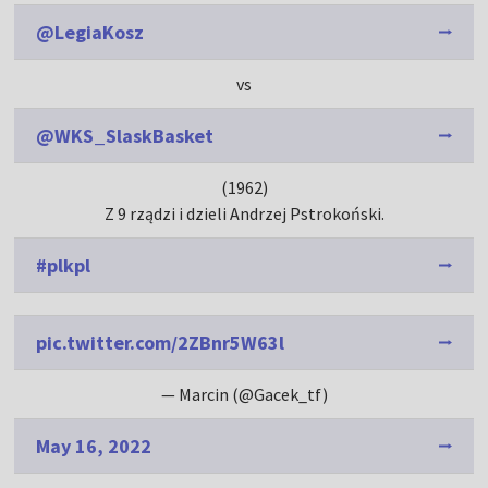
@LegiaKosz
vs
@WKS_SlaskBasket
(1962)
Z 9 rządzi i dzieli Andrzej Pstrokoński.
#plkpl
pic.twitter.com/2ZBnr5W63l
— Marcin (@Gacek_tf)
May 16, 2022