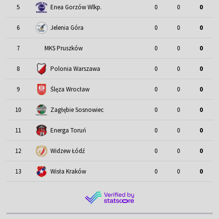
5
Enea Gorzów Wlkp.
0
0
0
6
Jelenia Góra
0
0
0
7
MKS Pruszków
0
0
0
8
Polonia Warszawa
0
0
0
9
Ślęza Wrocław
0
0
0
10
Zagłębie Sosnowiec
0
0
0
11
Energa Toruń
0
0
0
12
Widzew Łódź
0
0
0
13
Wisła Kraków
0
0
0