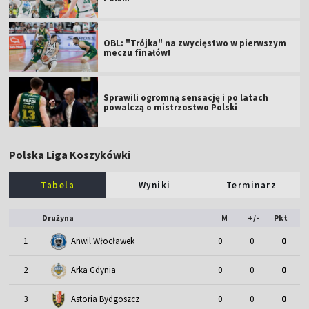
OBL: "Trójka" na zwycięstwo w pierwszym
meczu finałów!
Sprawili ogromną sensację i po latach
powalczą o mistrzostwo Polski
Polska Liga Koszykówki
Tabela
Wyniki
Terminarz
Drużyna
M
+/-
Pkt
1
Anwil Włocławek
0
0
0
2
Arka Gdynia
0
0
0
3
Astoria Bydgoszcz
0
0
0