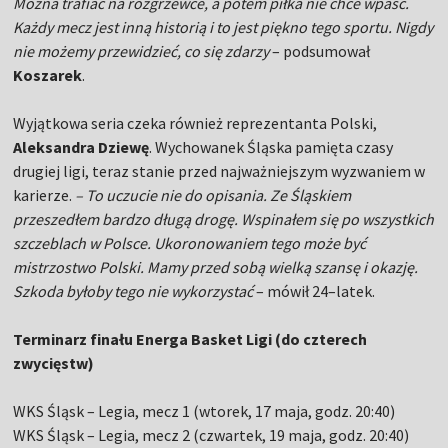
Można trafiać na rozgrzewce, a potem piłka nie chce wpaść.
Każdy mecz jest inną historią i to jest piękno tego sportu. Nigdy
nie możemy przewidzieć, co się zdarzy
– podsumował
Koszarek
.
Wyjątkowa seria czeka również reprezentanta Polski,
Aleksandra Dziewę
. Wychowanek Śląska pamięta czasy
drugiej ligi, teraz stanie przed najważniejszym wyzwaniem w
karierze.
– To uczucie nie do opisania. Ze Śląskiem
przeszedłem bardzo długą drogę. Wspinałem się po wszystkich
szczeblach w Polsce. Ukoronowaniem tego może być
mistrzostwo Polski. Mamy przed sobą wielką szansę i okazję.
Szkoda byłoby tego nie wykorzystać
– mówił 24–latek.
Terminarz finału Energa Basket Ligi (do czterech
zwycięstw)
WKS Śląsk – Legia, mecz 1 (wtorek, 17 maja, godz. 20:40)
WKS Śląsk – Legia, mecz 2 (czwartek, 19 maja, godz. 20:40)