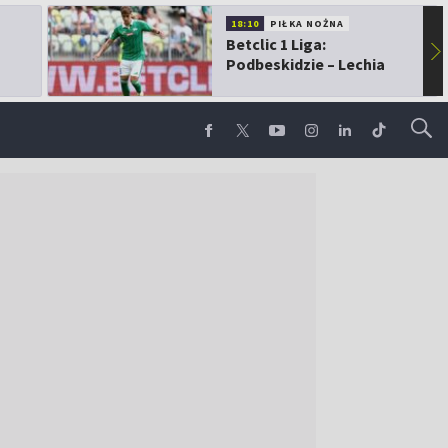
18:10
PIŁKA NOŻNA
Betclic 1 Liga:
▶
Podbeskidzie – Lechia
Gdańsk