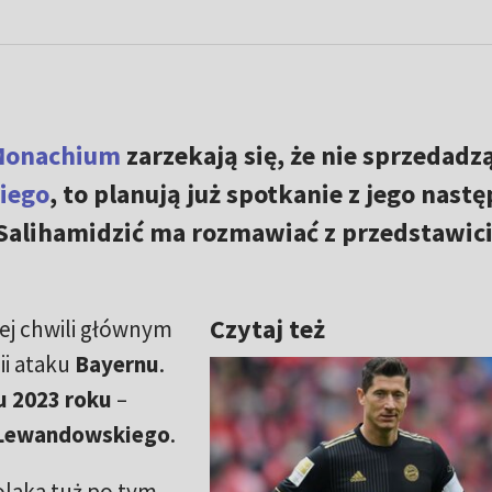
Monachium
zarzekają się, że nie sprzedadz
iego
, to planują już spotkanie z jego nast
 Salihamidzić ma rozmawiać z przedstawic
Czytaj też
tej chwili głównym
ii ataku
Bayernu
.
u 2023 roku
–
Lewandowskiego
.
olaka tuż po tym,