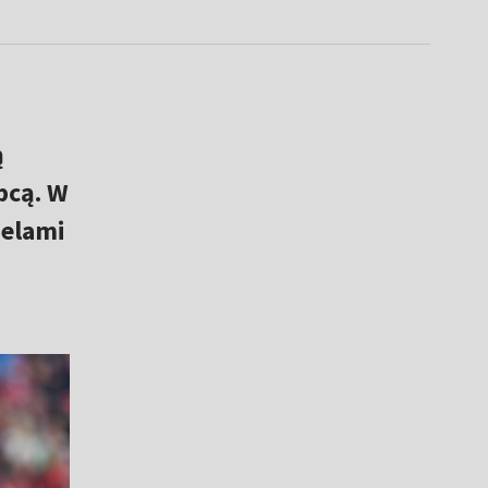
ą
ępcą. W
ielami