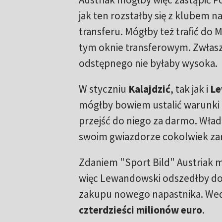
jak ten rozstałby się z klubem 
transferu. Mógłby też trafić do
tym oknie transferowym. Zwłasz
odstępnego nie byłaby wysoka.
W styczniu
Kalajdzić
, tak jak i
Le
mógłby bowiem ustalić warunki
przejść do niego za darmo. Wł
swoim gwiazdorze cokolwiek zar
Zdaniem "Sport Bild" Austriak 
więc Lewandowski odszedłby do 
zakupu nowego napastnika. Wed
czterdzieści milionów euro
.