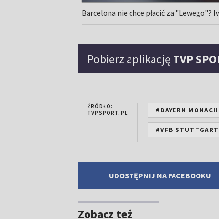
Barcelona nie chce płacić za "Lewego"? 
Pobierz aplikację
TVP SPO
ŹRÓDŁO:
#BAYERN MONACH
TVPSPORT.PL
#VFB STUTTGART
UDOSTĘPNIJ NA FACEBOOKU
Zobacz też