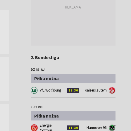
2. Bundesliga
DZISIAJ
Piłka nożna
VfL Wolfsburg
Kaiserslautern
18:30
JUTRO
Piłka nożna
Energie
Hannover 96
11:30
Cottbus