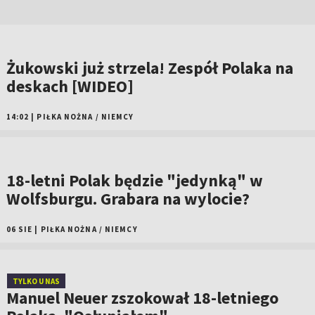
Żukowski już strzela! Zespół Polaka na
deskach [WIDEO]
14:02
|
PIŁKA NOŻNA
/
NIEMCY
18-letni Polak będzie "jedynką" w
Wolfsburgu. Grabara na wylocie?
06 SIE
|
PIŁKA NOŻNA
/
NIEMCY
TYLKO U NAS
Manuel Neuer zszokował 18-letniego