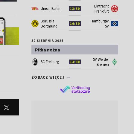
Eintracht
Union Berlin
13:30
Frankfurt
Borussia
Hamburger
16:30
Dortmund
SV
30 SIERPNIA 2026
Piłka nożna
SV Werder
SC Freiburg
13:30
Bremen
ZOBACZ WIĘCEJ