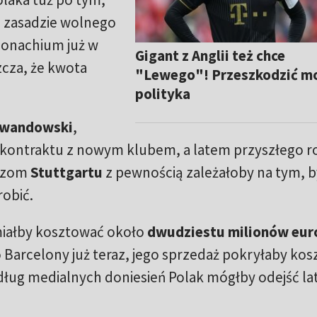
na zasadzie wolnego
 Monachium już w
Gigant z Anglii też chce
cza, że kwota
"Lewego"! Przeszkodzić mo
polityka
wandowski
,
 kontraktu z nowym klubem, a latem przyszłego r
adzom
Stuttgartu
z pewnością zależałoby na tym, b
obić.
miałby kosztować około
dwudziestu milionów eur
Barcelony już teraz, jego sprzedaż pokryłaby kos
ług medialnych doniesień Polak mógłby odejść la