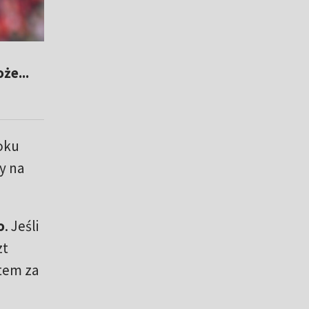
że...
oku
y na
o
. Jeśli
zt
tem za