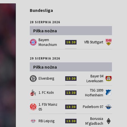
Bundesliga
28 SIERPNIA 2026
Piłka nożna
Bayern
VfB Stuttgart
18:30
Monachium
29 SIERPNIA 2026
Piłka nożna
Bayer 04
Elversberg
13:30
Leverkusen
TSG 1899
1. FC Koln
13:30
Hoffenheim
1. FSV Mainz
Paderborn 07
13:30
05
Borussia
RB Leipzig
13:30
M'gladbach