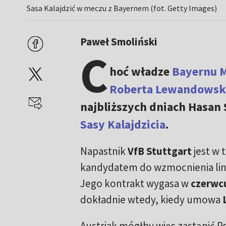
Sasa Kalajdzić w meczu z Bayernem (fot. Getty Images)
Paweł Smoliński
C
hoć władze
Bayernu 
Roberta Lewandowsk
najbliższych dniach Hasan
Sasy Kalajdzicia
.
Napastnik
VfB Stuttgart
jest w 
kandydatem do wzmocnienia lin
Jego kontrakt wygasa w
czerwc
dokładnie wtedy, kiedy umowa
Austriak mógłby więc zastąpić P