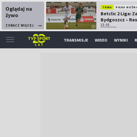
Oglądaj na
TRWA
PIŁKA NOŻN
Betclic 2 Liga: 
żywo
Bydgoszcz – Re
15:55
ZOBACZ WIĘCEJ
TRANSMISJE
WIDEO
WYNIKI
R