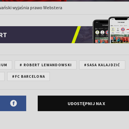
Iwański wyjaśnia prawo Webstera
RT
IUM
# ROBERT LEWANDOWSKI
#SASA KALAJDZIĆ
#FC BARCELONA
UDOSTĘPNIJ NA X