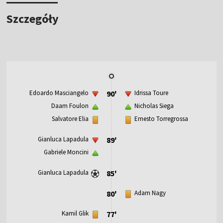
Szczegóły
Edoardo Masciangelo
90'
Idrissa Toure
Daam Foulon
Nicholas Siega
Salvatore Elia
Ernesto Torregrossa
Gianluca Lapadula
89'
Gabriele Moncini
Gianluca Lapadula
85'
80'
Adam Nagy
Kamil Glik
77'