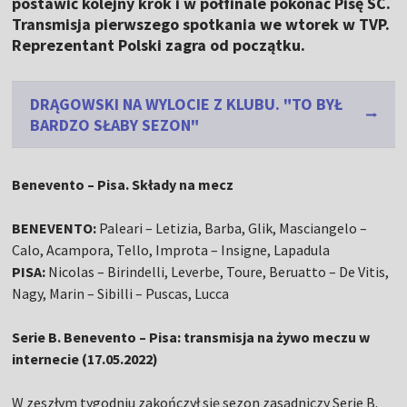
postawić kolejny krok i w półfinale pokonać Pisę SC.
Transmisja pierwszego spotkania we wtorek w TVP.
Reprezentant Polski zagra od początku.
DRĄGOWSKI NA WYLOCIE Z KLUBU. "TO BYŁ
BARDZO SŁABY SEZON"
Benevento – Pisa. Składy na mecz
BENEVENTO:
Paleari – Letizia, Barba, Glik, Masciangelo –
Calo, Acampora, Tello, Improta – Insigne, Lapadula
PISA:
Nicolas – Birindelli, Leverbe, Toure, Beruatto – De Vitis,
Nagy, Marin – Sibilli – Puscas, Lucca
Serie B. Benevento – Pisa: transmisja na żywo meczu w
internecie (17.05.2022)
W zeszłym tygodniu zakończył się sezon zasadniczy Serie B.