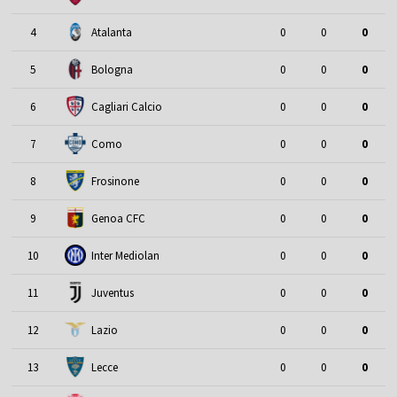
4
Atalanta
0
0
0
5
Bologna
0
0
0
6
Cagliari Calcio
0
0
0
7
Como
0
0
0
8
Frosinone
0
0
0
9
Genoa CFC
0
0
0
10
Inter Mediolan
0
0
0
11
Juventus
0
0
0
12
Lazio
0
0
0
13
Lecce
0
0
0