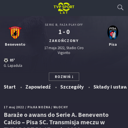
SERIE B, FAZA PLAY-OFF
1 - 0
ZAKOŃCZONY
Benevento
Pisa
17 maja 2022, Stadio Ciro
Vigorito
85'
G. Lapadula
ROZWIŃ
Start
Zapowiedź
Szczegóły
Składy i ustaw
17 maj 2022
/ PIŁKA NOŻNA
/ WŁOCHY
Baraże o awans do Serie A. Benevento
Calcio – Pisa SC. Transmisja meczu w