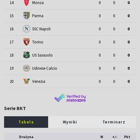
14
Monza
0
0
0
15
Parma
0
0
0
16
SSC Napoli
0
0
0
17
Torino
0
0
0
18
US Sassuolo
0
0
0
19
Udinese Calcio
0
0
0
20
Venezia
0
0
0
Serie BKT
Tabela
Wyniki
Terminarz
Drużyna
M
+/-
Pkt