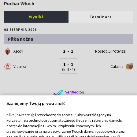
Puchar Włoch
Wyniki
Terminarz
08 SIERPNIA 2026
Piłka nożna
3 - 1
Ascoli
Rossoblu Potenza
1 - 1
Vicenza
Catania
(k. 3 - 4)
Szanujemy Twoją prywatność
Kliknij "Akceptuję i przechodzę do serwisu", aby wyrazić zgody na
korzystanie z technologii automatycznego śledzenia i zbierania danych,
TVP
dostęp do informacji na Twoim urządzeniu końcowym i ich
przechowywanie oraz na przetwarzanie Twoich danych osobowych przez
Abonament TVP
Regulamin TVP
nas, czyli Telewizję Polską S.A. w likwidacji (zwaną dalej również „TVP”),