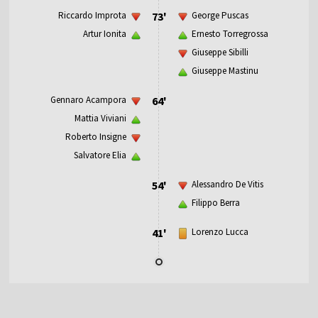
Riccardo Improta
73'
George Puscas
Artur Ionita
Ernesto Torregrossa
Giuseppe Sibilli
Giuseppe Mastinu
Gennaro Acampora
64'
Mattia Viviani
Roberto Insigne
Salvatore Elia
54'
Alessandro De Vitis
Filippo Berra
41'
Lorenzo Lucca