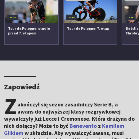
11:30
12:00
12:15
Tour de Pologne: studio
Tour de Pologne: 7. etap
Betclic 
przed 7. etapem
Chrobr
Zapowiedź
Z
akończył się sezon zasadniczy Serie B, a
awans do najwyższej klasy rozgrywkowej
wywalczyły już Lecce i Cremonese. Która drużyna do
nich dołączy? Może to być
Benevento
z
Kamilem
Glikiem
w składzie. Aby wywalczyć awans, musi