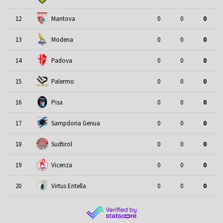
12
Mantova
0
0
0
13
Modena
0
0
0
14
Padova
0
0
0
15
Palermo
0
0
0
16
Pisa
0
0
0
17
Sampdoria Genua
0
0
0
18
Sudtirol
0
0
0
19
Vicenza
0
0
0
20
Virtus Entella
0
0
0