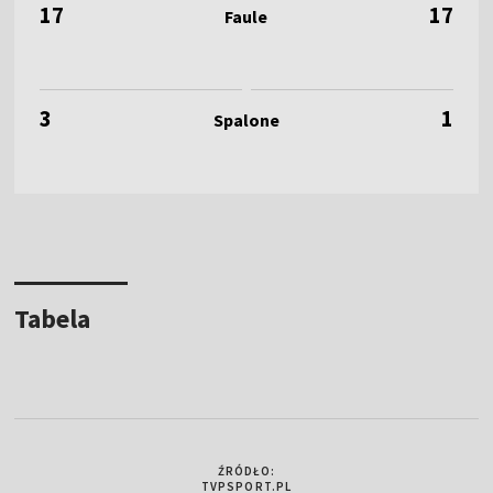
17
17
3
1
Tabela
ŹRÓDŁO:
TVPSPORT.PL