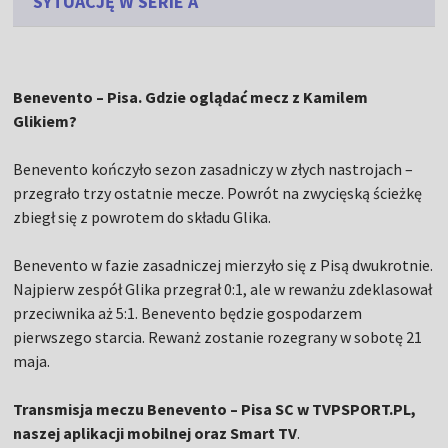
SYTUACJĘ W SERIE A
Benevento – Pisa. Gdzie oglądać mecz z Kamilem
Glikiem?
Benevento kończyło sezon zasadniczy w złych nastrojach –
przegrało trzy ostatnie mecze. Powrót na zwycięską ścieżkę
zbiegł się z powrotem do składu Glika.
Benevento w fazie zasadniczej mierzyło się z Pisą dwukrotnie.
Najpierw zespół Glika przegrał 0:1, ale w rewanżu zdeklasował
przeciwnika aż 5:1. Benevento będzie gospodarzem
pierwszego starcia. Rewanż zostanie rozegrany w sobotę 21
maja.
Transmisja meczu Benevento – Pisa SC w TVPSPORT.PL,
naszej aplikacji mobilnej oraz Smart TV
.