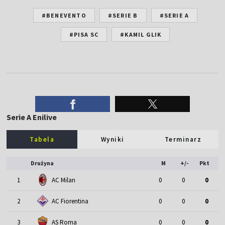
#BENEVENTO
#SERIE B
#SERIE A
#PISA SC
#KAMIL GLIK
Serie A Enilive
Tabela
Wyniki
Terminarz
Drużyna
M
+/-
Pkt
1
AC Milan
0
0
0
2
AC Fiorentina
0
0
0
3
AS Roma
0
0
0