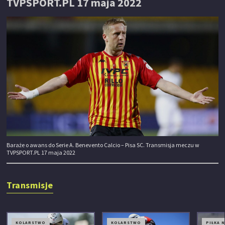
TVPSPORT.PL 17 maja 2022
Baraże o awans do Serie A. Benevento Calcio – Pisa SC. Transmisja meczu w
TVPSPORT.PL 17 maja 2022
Transmisje
KOLARSTWO
KOLARSTWO
PIŁKA 