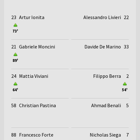
23
Artur Ionita
Alessandro Livieri
22
73'
21
Gabriele Moncini
Davide De Marino
33
89'
24
Mattia Viviani
Filippo Berra
2
64'
54'
58
Christian Pastina
Ahmad Benali
5
88
Francesco Forte
Nicholas Siega
7