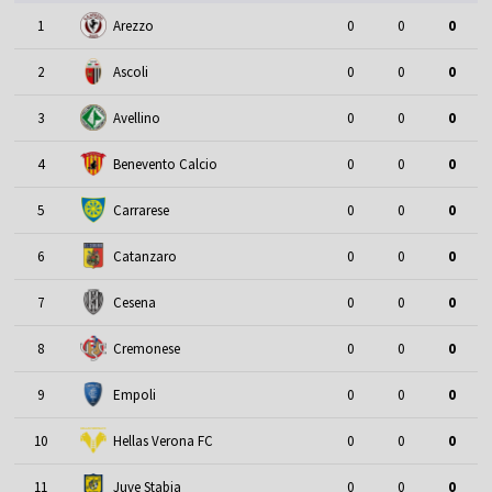
1
Arezzo
0
0
0
2
Ascoli
0
0
0
3
Avellino
0
0
0
4
Benevento Calcio
0
0
0
5
Carrarese
0
0
0
6
Catanzaro
0
0
0
7
Cesena
0
0
0
8
Cremonese
0
0
0
9
Empoli
0
0
0
10
Hellas Verona FC
0
0
0
11
Juve Stabia
0
0
0