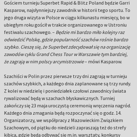
Gościem turnieju Superbet Rapid & Blitz Poland będzie Garri
Kasparow, najsłynniejszy zawodnik w historii tego sportu. To
jego druga wizyta w Polsce w ciągu kilkunastu miesięcy, bo w
ubiegłym roku gościł w trakcie organizowanego w Ustroniu
festiwalu szachowego. –
Będzie mi bardzo miło kolejny raz
odwiedzić Polskę, gdzie popularność szachów rośnie bardzo
szybko. Cieszę się, że Superbet zdecydował się na organizację
zawodów cyklu Grand Chess Tour w Warszawie tym bardziej,
że zagrają w nim polscy arcymistrzowie
– mówi Kasparow.
Szachiści w Polin przez pierwsze trzy dni zagrają w turnieju
szachów szybkich, a każdego dnia zaplanowane są trzy rundy.
Z kolei w niedzielę i poniedziałek czołowi zawodnicy świata
rywalizować będą w szachach błyskawicznych. Turniej
zakończy się 23 maja uroczystą ceremonią wręczenia nagród.
Każdego dnia zmagania będą rozpoczynać się o godz. 14.
Organizatorzy, we współpracy z Mazowieckim Związkiem
Szachowym, od piątku do niedzieli zapraszają też do strefy
kibica, gdzie będą odbywać się m.in. warsztaty, konkursy