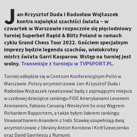
J
an-Krzysztof Duda i Radosław Wojtaszek
kontra najwięksi szachiści świata – w
czwartek w Warszawie rozpocznie się pięciodniowy
turniej Superbet Rapid & Blitz Poland w ramach
cyklu Grand Chess Tour 2022. Gościem specjalnym
imprezy będzie legenda szachów, wielokrotny
mistrz świata Garri Kasparow. Wstęp na turniej jest
wolny.
Transmisje z turnieju w TVPSPORT.PL
.
Turniej odbędzie się w Centrum Konferencyjnym Polin w
Warszawie. Polscy arcymistrzowie Jan-Krzysztof Duda i
Radosław Wojtaszek rywalizować będą z zajmującymi miejsca
w czołowej dziesiątce rankingu FIDE Amerykanami Levonem
Aronianem, Fabiano Caruaną i Wesley’em So oraz Węgrem
Richardem Rapportem, a także byłym liderem rankingu
Viswanathanem Anandem z Indii. Stawkę uzupełniają dwaj
arcymistrzowie z Ukrainy Anton Korobow i Kirił Szewczenko
oraz David Gavrilescu z Rumunii.