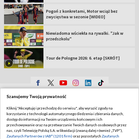
Pogoń z konkretami, Motor wciąż bez
zwycięstwa w sezonie [WIDEO]
Niewiadoma wściekła na rywalki. "Jak w
przedszkolu"
Tour de Pologne 2026: 6. etap [SKRÓT]
TVP
Szanujemy Twoją prywatność
Abonament TVP
Regulamin TVP
Kliknij "Akceptuję i przechodzę do serwisu", aby wyrazić zgody na
Polityka prywatności
Sklep TVP
korzystanie z technologii automatycznego śledzenia i zbierania danych,
dostęp do informacji na Twoim urządzeniu końcowym i ich
Biuro Reklamy
Moje zgody
przechowywanie oraz na przetwarzanie Twoich danych osobowych przez
nas, czyli Telewizję Polską S.A. w likwidacji (zwaną dalej również „TVP”),
Oferta Handlowa
Biuro reklamy
Zaufanych Partnerów z IAB* (1201 firm)
oraz pozostałych
Zaufanych