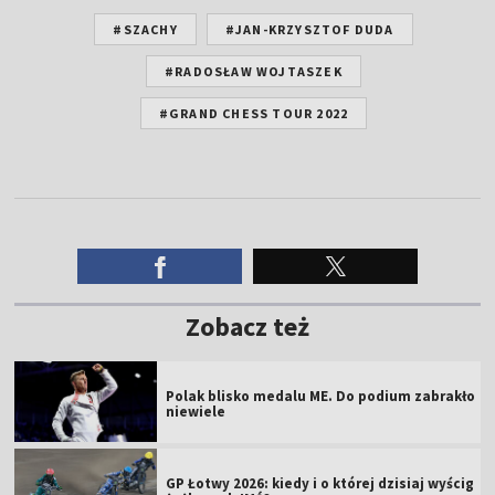
#SZACHY
#JAN-KRZYSZTOF DUDA
#RADOSŁAW WOJTASZEK
#GRAND CHESS TOUR 2022
Zobacz też
Polak blisko medalu ME. Do podium zabrakło
niewiele
GP Łotwy 2026: kiedy i o której dzisiaj wyścig