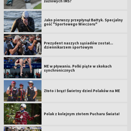
żużlowych IMŚ?
Jako pierwszy przepłynął Bałtyk. Specjalny
gość "Sportowego Wieczoru"
Prezydent naszych sąsiadów został...
dziennikarzem sportowym
ME w pływaniu. Polki piąte w skokach
synchronicznych
Złoto i brąz! Świetny dzień Polaków na ME
Polak z kolejnym złotem Pucharu Świata!