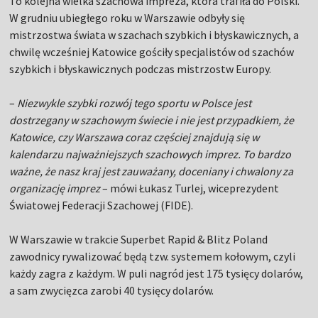
To kolejna wielka szachowa impreza, która trafiła do Polski.
W grudniu ubiegłego roku w Warszawie odbyły się
mistrzostwa świata w szachach szybkich i błyskawicznych, a
chwilę wcześniej Katowice gościły specjalistów od szachów
szybkich i błyskawicznych podczas mistrzostw Europy.
–
Niezwykle szybki rozwój tego sportu w Polsce jest
dostrzegany w szachowym świecie i nie jest przypadkiem, że
Katowice, czy Warszawa coraz częściej znajdują się w
kalendarzu najważniejszych szachowych imprez. To bardzo
ważne, że nasz kraj jest zauważany, doceniany i chwalony za
organizację imprez
– mówi Łukasz Turlej, wiceprezydent
Światowej Federacji Szachowej (FIDE).
W Warszawie w trakcie Superbet Rapid & Blitz Poland
zawodnicy rywalizować będą tzw. systemem kołowym, czyli
każdy zagra z każdym. W puli nagród jest 175 tysięcy dolarów,
a sam zwycięzca zarobi 40 tysięcy dolarów.