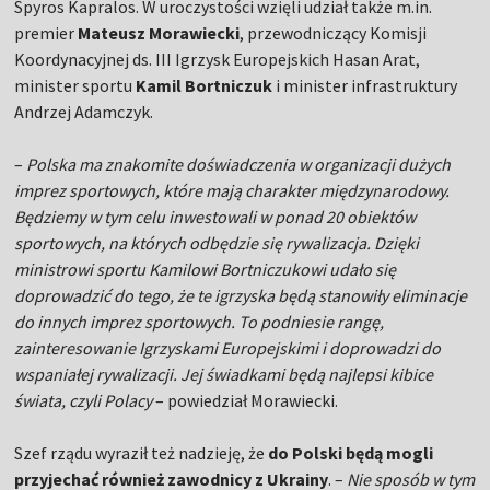
Spyros Kapralos. W uroczystości wzięli udział także m.in.
premier
Mateusz Morawiecki
, przewodniczący Komisji
Koordynacyjnej ds. III Igrzysk Europejskich Hasan Arat,
minister sportu
Kamil Bortniczuk
i minister infrastruktury
Andrzej Adamczyk.
–
Polska ma znakomite doświadczenia w organizacji dużych
imprez sportowych, które mają charakter międzynarodowy.
Będziemy w tym celu inwestowali w ponad 20 obiektów
sportowych, na których odbędzie się rywalizacja. Dzięki
ministrowi sportu Kamilowi Bortniczukowi udało się
doprowadzić do tego, że te igrzyska będą stanowiły eliminacje
do innych imprez sportowych. To podniesie rangę,
zainteresowanie Igrzyskami Europejskimi i doprowadzi do
wspaniałej rywalizacji. Jej świadkami będą najlepsi kibice
świata, czyli Polacy
– powiedział Morawiecki.
Szef rządu wyraził też nadzieję, że
do Polski będą mogli
przyjechać również zawodnicy z Ukrainy
. –
Nie sposób w tym