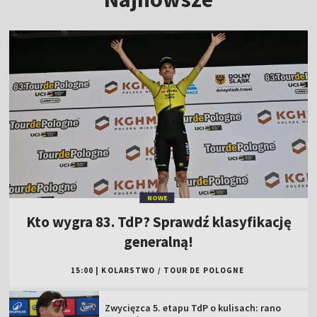
NOWE
Kto wygra 83. TdP? Sprawdź klasyfikację
generalną!
15:00
|
KOLARSTWO
/
TOUR DE POLOGNE
Zwycięzca 5. etapu TdP o kulisach: rano