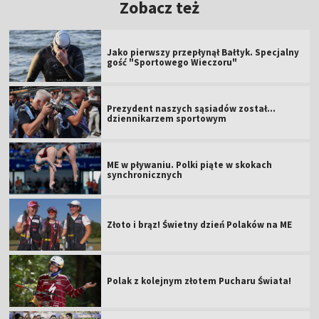
Zobacz też
Jako pierwszy przepłynął Bałtyk. Specjalny
gość "Sportowego Wieczoru"
Prezydent naszych sąsiadów został...
dziennikarzem sportowym
ME w pływaniu. Polki piąte w skokach
synchronicznych
Złoto i brąz! Świetny dzień Polaków na ME
Polak z kolejnym złotem Pucharu Świata!