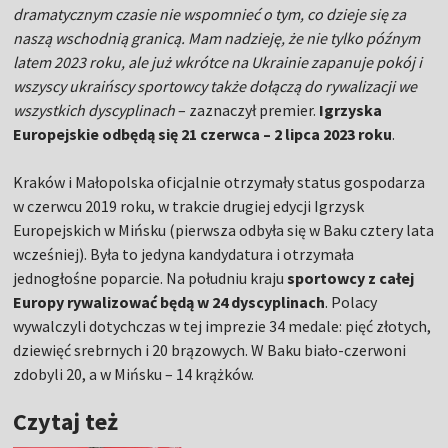
dramatycznym czasie nie wspomnieć o tym, co dzieje się za
naszą wschodnią granicą. Mam nadzieję, że nie tylko późnym
latem 2023 roku, ale już wkrótce na Ukrainie zapanuje pokój i
wszyscy ukraińscy sportowcy także dołączą do rywalizacji we
wszystkich dyscyplinach
– zaznaczył premier.
Igrzyska
Europejskie odbędą się 21 czerwca – 2 lipca 2023 roku
.
Kraków i Małopolska oficjalnie otrzymały status gospodarza
w czerwcu 2019 roku, w trakcie drugiej edycji Igrzysk
Europejskich w Mińsku (pierwsza odbyła się w Baku cztery lata
wcześniej). Była to jedyna kandydatura i otrzymała
jednogłośne poparcie. Na południu kraju
sportowcy z całej
Europy rywalizować będą w 24 dyscyplinach
. Polacy
wywalczyli dotychczas w tej imprezie 34 medale: pięć złotych,
dziewięć srebrnych i 20 brązowych. W Baku biało-czerwoni
zdobyli 20, a w Mińsku – 14 krążków.
Czytaj też