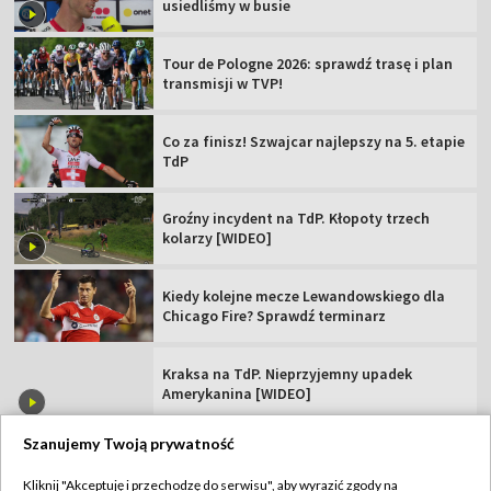
usiedliśmy w busie
Tour de Pologne 2026: sprawdź trasę i plan
transmisji w TVP!
Co za finisz! Szwajcar najlepszy na 5. etapie
TdP
Groźny incydent na TdP. Kłopoty trzech
kolarzy [WIDEO]
Kiedy kolejne mecze Lewandowskiego dla
Chicago Fire? Sprawdź terminarz
Kraksa na TdP. Nieprzyjemny upadek
Amerykanina [WIDEO]
Szanujemy Twoją prywatność
Kliknij "Akceptuję i przechodzę do serwisu", aby wyrazić zgody na