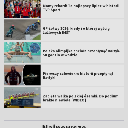
Mamy rekord! To najlepszy lipiec w historii
TVP Sport
GP Łotwy 2026: kiedy i o której wyścig
żużlowych IMŚ?
Polska olimpijka chciała przepłynąć Bałtyk.
58 godzin w wodzie
Pierwszy człowiek w historii przepłynął
Bałtyk!
Zacięta walka polskiej ósemki. Do podium
brakło niewiele [WIDEO]
Najnowsze