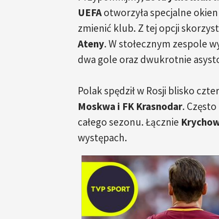
UEFA
otworzyła specjalne okienk
zmienić klub. Z tej opcji skorzys
Ateny
. W stołecznym zespole wy
dwa gole oraz dwukrotnie asyst
Polak spędził w Rosji blisko czt
Moskwa i FK Krasnodar
. Często
całego sezonu. Łącznie
Krychow
występach.