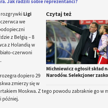
a. Jak radzili sobie reprezentanci?
Czytaj też
 rozgrywki
Ligi
1 czerwca we
podopieczni
dzie z Belgią – 8
wca z Holandią w
 biało-czerwoni
.
Michniewicz ogłosił skład n
Narodów. Selekcjoner zasko
 rozegra dopiero 29
kwa zmierzy się w
artakiem Moskwa. Z tego powodu zabraknie go w 
i później.