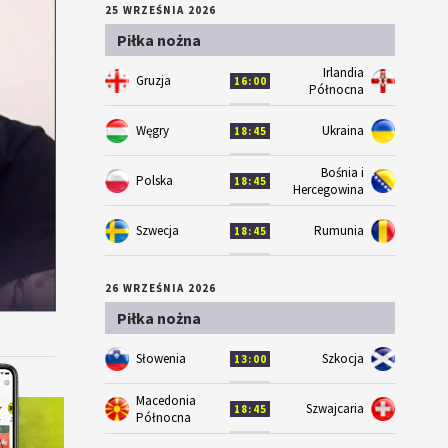
25 WRZEŚNIA 2026
Piłka nożna
Irlandia
Gruzja
16:00
Północna
Węgry
Ukraina
18:45
Bośnia i
Polska
18:45
Hercegowina
Szwecja
Rumunia
18:45
26 WRZEŚNIA 2026
Piłka nożna
Słowenia
Szkocja
13:00
Macedonia
Szwajcaria
18:45
Północna