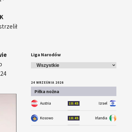
K
trzelił
wie
Liga Narodów
b
124
24 WRZEŚNIA 2026
Piłka nożna
Austria
Izrael
18:45
Kosowo
Irlandia
18:45