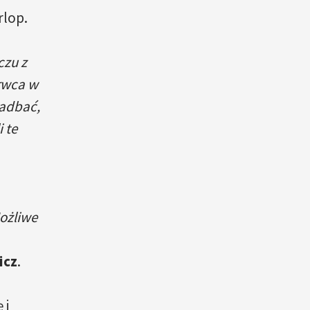
rlop.
czu z
erwca w
zadbać,
 te
Możliwe
icz
.
 i