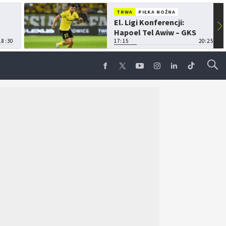
TRWA
PIŁKA NOŻNA
El. Ligi Konferencji:
▶
Hapoel Tel Awiw – GKS
18:30
Katowice
17:15
20:25