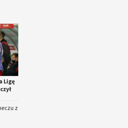
a Ligę
czył
meczu z