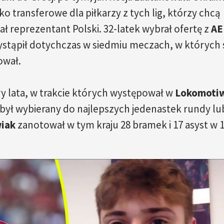
o transferowe dla piłkarzy z tych lig, którzy chcą
tał reprezentant Polski. 32-latek wybrał ofertę z
AE
stąpił dotychczas w siedmiu meczach, w których s
ował.
ery lata, w trakcie których występował w
Lokomoti
 był wybierany do najlepszych jedenastek rundy lu
iak
zanotował w tym kraju 28 bramek i 17 asyst w 