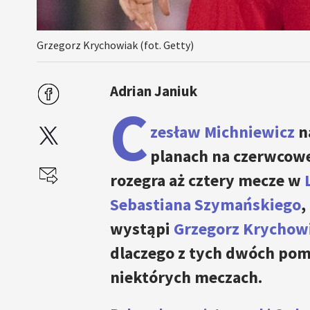
Grzegorz Krychowiak (fot. Getty)
Adrian Janiuk
C
zesław Michniewicz
n
planach na czerwcow
rozegra aż cztery mecze w
Sebastiana Szymańskiego
,
wystąpi
Grzegorz Krychow
dlaczego z tych dwóch pom
niektórych meczach.