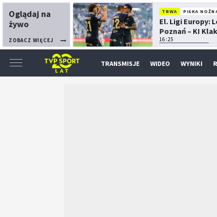
Oglądaj na
TRWA
PIŁKA NOŻN
El. Ligi Europy: 
żywo
Poznań – KI Kla
16:25
ZOBACZ WIĘCEJ
TRANSMISJE
WIDEO
WYNIKI
R