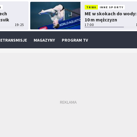
A
TRWA
INNE SPORTY
Lech
ME w skokach do wody:
ksvik
10 m mężczyzn
19:25
17:00
ETRANSMISJE
MAGAZYNY
PROGRAM TV