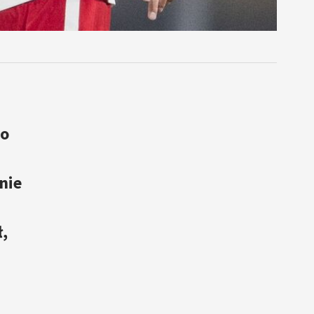
 o
nie
,