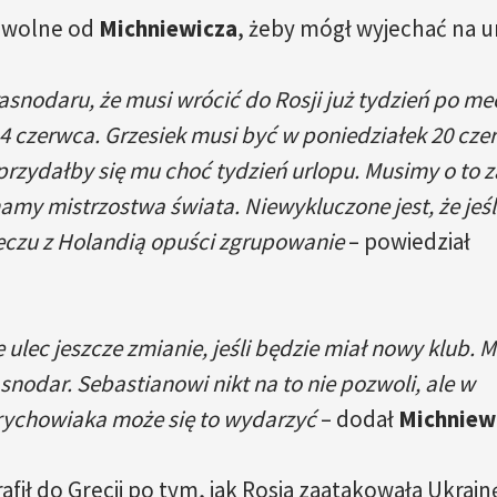
 wolne od
Michniewicza
, żeby mógł wyjechać na u
asnodaru, że musi wrócić do Rosji już tydzień po me
14 czerwca. Grzesiek musi być w poniedziałek 20 cz
przydałby się mu choć tydzień urlopu. Musimy o to 
my mistrzostwa świata. Niewykluczone jest, że jeśli
meczu z Holandią opuści zgrupowanie
– powiedział
e ulec jeszcze zmianie, jeśli będzie miał nowy klub. 
asnodar. Sebastianowi nikt na to nie pozwoli, ale w
ychowiaka może się to wydarzyć
– dodał
Michniew
afił do Grecji po tym, jak Rosja zaatakowała Ukrainę