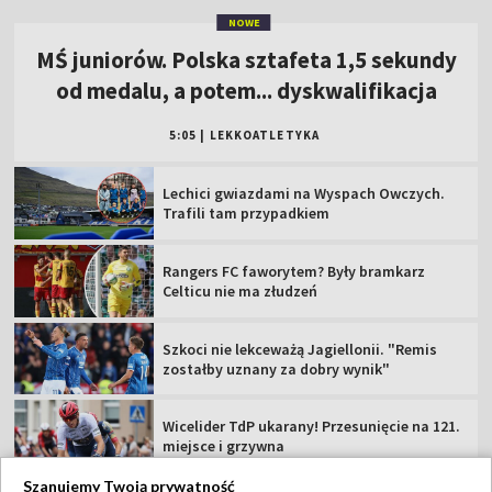
NOWE
MŚ juniorów. Polska sztafeta 1,5 sekundy
od medalu, a potem... dyskwalifikacja
5:05
|
LEKKOATLETYKA
Lechici gwiazdami na Wyspach Owczych.
Trafili tam przypadkiem
Rangers FC faworytem? Były bramkarz
Celticu nie ma złudzeń
Szkoci nie lekceważą Jagiellonii. "Remis
zostałby uznany za dobry wynik"
Wicelider TdP ukarany! Przesunięcie na 121.
miejsce i grzywna
Szanujemy Twoją prywatność