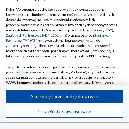
Lech musi uważać. KI Klaksvik już
zaskakiwało w Europie
Kliknij "Akceptuję i przechodzę do serwisu", aby wyrazić zgody na
korzystanie z technologii automatycznego śledzenia i zbierania danych,
dostęp do informacji na Twoim urządzeniu końcowym i ich
przechowywanie oraz na przetwarzanie Twoich danych osobowych przez
MŚ do lat 20, Oregon: oglądaj 1. dzień
nas, czyli Telewizję Polską S.A. w likwidacji (zwaną dalej również „TVP”),
Zaufanych Partnerów z IAB* (1201 firm)
oraz pozostałych
Zaufanych
Partnerów TVP (93 firm)
, w celach marketingowych (w tym do
zautomatyzowanego dopasowania reklam do Twoich zainteresowań i
mierzenia ich skuteczności) i pozostałych, które wskazujemy poniżej, a
także zgody na udostępnianie przez nas identyfikatora PPID do Google.
TVP
Twoje dane osobowe zbierane podczas odwiedzania przez Ciebie naszych
Abonament TVP
Regulamin TVP
poszczególnych serwisów
zwanych dalej „Portalem”, w tym informacje
Polityka prywatności
Sklep TVP
zapisywane za pomocą technologii takich jak: pliki cookie, sygnalizatory
WWW lub innych podobnych technologii umożliwiających świadczenie
Biuro Reklamy
Moje zgody
dopasowanych i bezpiecznych usług, personalizację treści oraz reklam,
udostępnianie funkcji mediów społecznościowych oraz analizowanie
Oferta Handlowa
Biuro reklamy
Akceptuję i przechodzę do serwisu
ruchu w Internecie.
Telegazeta ogłoszenia
Kontakt
Twoje dane osobowe zbierane podczas odwiedzania przez Ciebie
Ustawienia zaawansowane
News
Transmisje
Wideo
Więcej
Emisja w TVP
poszczególnych serwisów
na Portalu, takie jak adresy IP, identyfikatory
Twoich urządzeń końcowych i identyfikatory plików cookie, informacje o
Kanały
Rada Programowa
Twoich wyszukiwaniach w serwisach Portalu czy historia odwiedzin będą