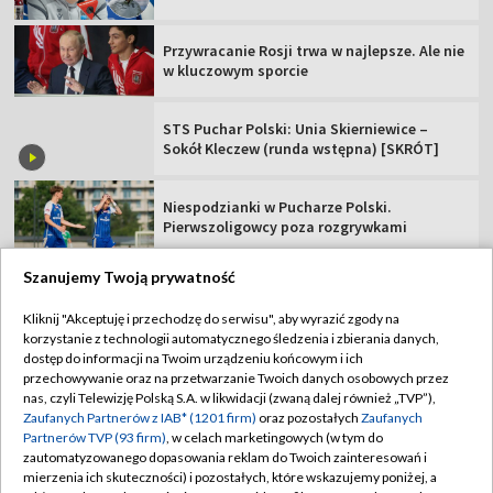
Przywracanie Rosji trwa w najlepsze. Ale nie
w kluczowym sporcie
STS Puchar Polski: Unia Skierniewice –
Sokół Kleczew (runda wstępna) [SKRÓT]
Niespodzianki w Pucharze Polski.
Pierwszoligowcy poza rozgrywkami
Szanujemy Twoją prywatność
Kliknij "Akceptuję i przechodzę do serwisu", aby wyrazić zgody na
korzystanie z technologii automatycznego śledzenia i zbierania danych,
TVP
dostęp do informacji na Twoim urządzeniu końcowym i ich
Abonament TVP
Regulamin TVP
przechowywanie oraz na przetwarzanie Twoich danych osobowych przez
nas, czyli Telewizję Polską S.A. w likwidacji (zwaną dalej również „TVP”),
Polityka prywatności
Sklep TVP
Zaufanych Partnerów z IAB* (1201 firm)
oraz pozostałych
Zaufanych
Partnerów TVP (93 firm)
, w celach marketingowych (w tym do
Biuro Reklamy
Moje zgody
zautomatyzowanego dopasowania reklam do Twoich zainteresowań i
mierzenia ich skuteczności) i pozostałych, które wskazujemy poniżej, a
Oferta Handlowa
Biuro reklamy