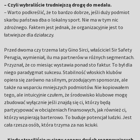
– Czyli wybraliście trudniejszą drogę do medalu.
– Warto podkreślić, że to bardzo dobrze, jeśli duży podmiot
skarbu państwa dba o lokalny sport. Nie ma w tym nic
zdrożnego. Faktem jest jednak, że organizacyjnie jest to
łatwiejsze dla działaczy.
Przed dwoma czy trzema laty Gino Sirci, właściciel Sir Safety
Perugia, wymieniał, ilu ma partnerów w różnych segmentach.
Przyznał, że co miesiąc wystawia ponad sto faktur. To był dla
niego paradygmat sukcesu. Stabilność włoskich klubów
opiera się zarówno na silnym, przodującym sponsorze, ale
także na wsparciu mniejszych podmiotów. Nie kopiowałem
tego, ale intuicyjnie czułem, że środowisko klubowe mogę
zbudować wyłącznie jeśli znajdą się ci, którzy będą
partycypować w obciążeniach finansowych, jak również ci,
którzy wspierają barterowo. To buduje potencjał ludzki. Jest
cała rzesza osób, która trzyma za nas kciuki.
– Kiedy straciliście w ciągu sezonu dwóch rozgrywających,