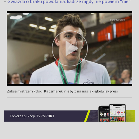
–
Gwiazda o braku powołania: kadrze nigdy nie powiem "nie"
Zaksa mistrzem Polski. Kaczmarek: nie było na nas jakiejkolwiek presji
Pobierz aplikację
TVP SPORT