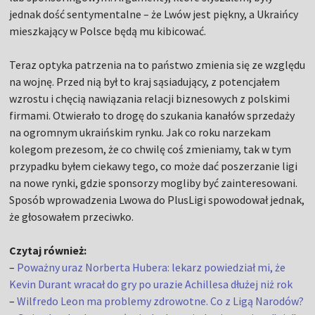
jednak dość sentymentalne – że Lwów jest piękny, a Ukraińcy
mieszkający w Polsce będą mu kibicować.
Teraz optyka patrzenia na to państwo zmienia się ze względu
na wojnę. Przed nią był to kraj sąsiadujący, z potencjałem
wzrostu i chęcią nawiązania relacji biznesowych z polskimi
firmami. Otwierało to drogę do szukania kanałów sprzedaży
na ogromnym ukraińskim rynku. Jak co roku narzekam
kolegom prezesom, że co chwilę coś zmieniamy, tak w tym
przypadku byłem ciekawy tego, co może dać poszerzanie ligi
na nowe rynki, gdzie sponsorzy mogliby być zainteresowani.
Sposób wprowadzenia Lwowa do PlusLigi spowodował jednak,
że głosowałem przeciwko.
Czytaj również:
–
Poważny uraz Norberta Hubera: lekarz powiedział mi, że
Kevin Durant wracał do gry po urazie Achillesa dłużej niż rok
–
Wilfredo Leon ma problemy zdrowotne. Co z Ligą Narodów?