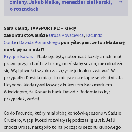
zmiany. Jakub Malke, menedżer siatkarski,
o roszadach
Sara Kalisz, TVPSPORT.PL: – Kiedy
zakontraktowaliście
Urosa Kovacevica
,
Facundo
Conte
i
Dawida Konarskiego
pomyślał pan, że to składa się
na ekipę na medal?
Kryspin Baran:
– Nadzieje były, natomiast każdy z nich miał
prawo przyjechać bez formy, mieć słaby sezon, nie odnaleźć
się. Wątpliwości szybko zaczęły się jednak rozwiewać. W
przypadku Dawida miało to miejsce na etapie selekcji Vitala
Heynena, kiedy rywalizował z Łukaszem Kaczmarkiem.
Wiedziałem, że Konar is back. Dawid z Radomia to był
przypadek, wrócił.
Co do Facundo, który miał słabą końcówkę sezonu w Sadzie
Cruziero, wątpliwości rozwiały się podczas igrzysk. Jeśli
chodzi Urosa, nastąpiło to na początku sezonu klubowego.