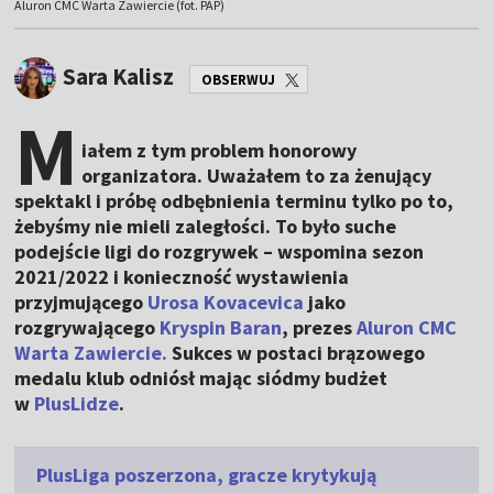
Aluron CMC Warta Zawiercie (fot. PAP)
Sara Kalisz
OBSERWUJ
M
iałem z tym problem honorowy
organizatora. Uważałem to za żenujący
spektakl i próbę odbębnienia terminu tylko po to,
żebyśmy nie mieli zaległości. To było suche
podejście ligi do rozgrywek – wspomina sezon
2021/2022 i konieczność wystawienia
przyjmującego
Urosa Kovacevica
jako
rozgrywającego
Kryspin Baran
, prezes
Aluron CMC
Warta Zawiercie.
Sukces w postaci brązowego
medalu klub odniósł mając siódmy budżet
w
PlusLidze
.
PlusLiga poszerzona, gracze krytykują