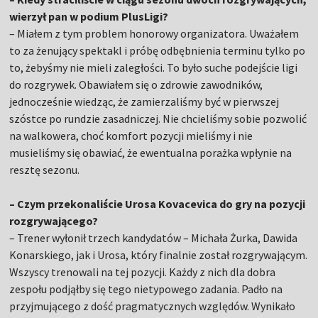
wierzył pan w podium PlusLigi?
– Miałem z tym problem honorowy organizatora. Uważałem
to za żenujący spektakl i próbę odbębnienia terminu tylko po
to, żebyśmy nie mieli zaległości. To było suche podejście ligi
do rozgrywek. Obawiałem się o zdrowie zawodników,
jednocześnie wiedząc, że zamierzaliśmy być w pierwszej
szóstce po rundzie zasadniczej. Nie chcieliśmy sobie pozwolić
na walkowera, choć komfort pozycji mieliśmy i nie
musieliśmy się obawiać, że ewentualna porażka wpłynie na
resztę sezonu.
– Czym przekonaliście Urosa Kovacevica do gry na pozycji
rozgrywającego?
– Trener wyłonił trzech kandydatów – Michała Żurka, Dawida
Konarskiego, jak i Urosa, który finalnie został rozgrywającym.
Wszyscy trenowali na tej pozycji. Każdy z nich dla dobra
zespołu podjąłby się tego nietypowego zadania. Padło na
przyjmującego z dość pragmatycznych względów. Wynikało