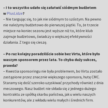
– I to wszystko udało się załatwić siódmym budżetem
w
PlusLidze
?
– Nie targując się, to jak nie siódmym to szóstym. Na pewno
nie należymy budżetowo do pierwszej piątki. To, że trzecie
miejsce na koniec sezonu jest wyższe niż to, które klub
zajmuje budżetowo, świadczy o większej efektywności
działania. Z tego się cieszę.
– Po raz kolejny poradziliście sobie bez Virtu, które było
waszym sponsorem przez lata. To chyba duży sukces,
prawda?
– Kwestia sponsoringu nie była problemem, bo Virtu zostało
zastąpione przez znacznie większego sponsora, hutę CMC.
Staramy się dość szeroko uzyskiwać przychody również z dnia
meczowego. Nasz budżet nie składa się z jednego dużego
kontraktu ze spółką skarbu państwa, jak u wielu naszych
konkurentów, ale z wkładu wielu małych i średnich firm.