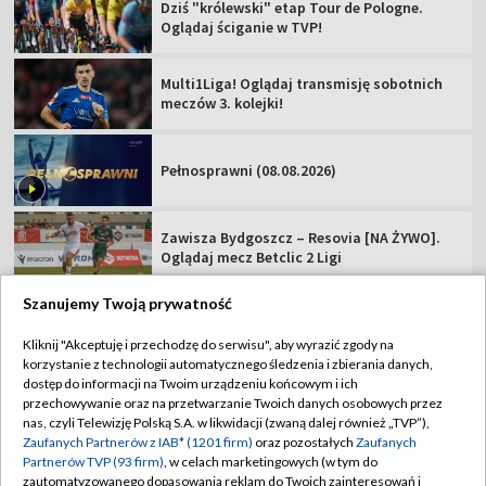
Dziś "królewski" etap Tour de Pologne.
Oglądaj ściganie w TVP!
Multi1Liga! Oglądaj transmisję sobotnich
meczów 3. kolejki!
Pełnosprawni (08.08.2026)
Zawisza Bydgoszcz – Resovia [NA ŻYWO].
Oglądaj mecz Betclic 2 Ligi
Szanujemy Twoją prywatność
Kliknij "Akceptuję i przechodzę do serwisu", aby wyrazić zgody na
korzystanie z technologii automatycznego śledzenia i zbierania danych,
TVP
dostęp do informacji na Twoim urządzeniu końcowym i ich
przechowywanie oraz na przetwarzanie Twoich danych osobowych przez
Abonament TVP
Regulamin TVP
nas, czyli Telewizję Polską S.A. w likwidacji (zwaną dalej również „TVP”),
Polityka prywatności
Sklep TVP
Zaufanych Partnerów z IAB* (1201 firm)
oraz pozostałych
Zaufanych
Partnerów TVP (93 firm)
, w celach marketingowych (w tym do
Biuro Reklamy
Moje zgody
zautomatyzowanego dopasowania reklam do Twoich zainteresowań i