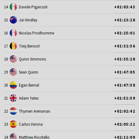
14
Davide Piganzoli
+01:03:43
15
Jai Hindley
+01:23:28
16
Nicolas Prodhomme
+01:25:01
17
Tiesj Benoot
+01:32:56
18
Quinn Simmons
+01:35:28
19
Sean Quinn
+01:47:05
20
Egan Bernal
+01:47:58
21
Adam Yates
+01:51:59
22
Thymen Arensman
+02:02:42
23
Carlos Verona
+02:05:22
24
Matthew Riccitello
+02:11:09