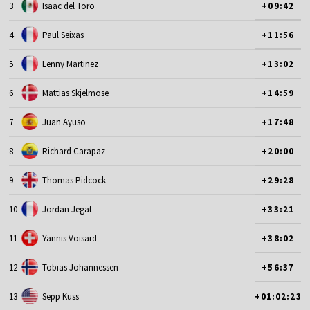
3
Isaac del Toro
+09:42
4
Paul Seixas
+11:56
5
Lenny Martinez
+13:02
6
Mattias Skjelmose
+14:59
7
Juan Ayuso
+17:48
8
Richard Carapaz
+20:00
9
Thomas Pidcock
+29:28
10
Jordan Jegat
+33:21
11
Yannis Voisard
+38:02
12
Tobias Johannessen
+56:37
13
Sepp Kuss
+01:02:23