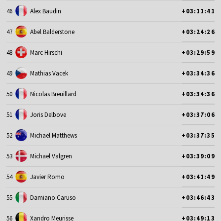
46
Alex Baudin
+03:11:41
47
Abel Balderstone
+03:24:26
48
Marc Hirschi
+03:29:59
49
Mathias Vacek
+03:34:36
50
Nicolas Breuillard
+03:34:36
51
Joris Delbove
+03:37:06
52
Michael Matthews
+03:37:35
53
Michael Valgren
+03:39:09
54
Javier Romo
+03:41:49
55
Damiano Caruso
+03:46:43
56
Xandro Meurisse
+03:49:13