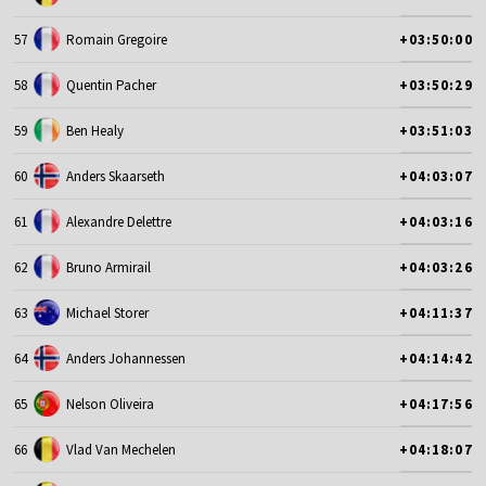
57
Romain Gregoire
+03:50:00
58
Quentin Pacher
+03:50:29
59
Ben Healy
+03:51:03
60
Anders Skaarseth
+04:03:07
61
Alexandre Delettre
+04:03:16
62
Bruno Armirail
+04:03:26
63
Michael Storer
+04:11:37
64
Anders Johannessen
+04:14:42
65
Nelson Oliveira
+04:17:56
66
Vlad Van Mechelen
+04:18:07