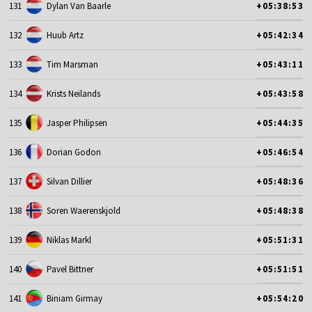
131
Dylan Van Baarle
+05:38:53
132
Huub Artz
+05:42:34
133
Tim Marsman
+05:43:11
134
Krists Neilands
+05:43:58
135
Jasper Philipsen
+05:44:35
136
Dorian Godon
+05:46:54
137
Silvan Dillier
+05:48:36
138
Soren Waerenskjold
+05:48:38
139
Niklas Markl
+05:51:31
140
Pavel Bittner
+05:51:51
141
Biniam Girmay
+05:54:20