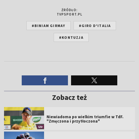
ŹRÓDŁO:
TVPSPORT.PL
#BINIAM GIRMAY
#GIRO D'ITALIA
#KONTUZJA
Zobacz też
Niewiadoma po wielkim triumfie w TdF.
"Zmęczona i przytłoczona"