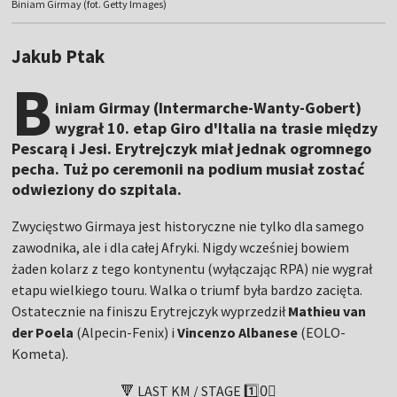
Biniam Girmay (fot. Getty Images)
Jakub Ptak
B
iniam Girmay (Intermarche-Wanty-Gobert)
wygrał 10. etap Giro d'Italia na trasie między
Pescarą i Jesi. Erytrejczyk miał jednak ogromnego
pecha. Tuż po ceremonii na podium musiał zostać
odwieziony do szpitala.
Zwycięstwo Girmaya jest historyczne nie tylko dla samego
zawodnika, ale i dla całej Afryki. Nigdy wcześniej bowiem
żaden kolarz z tego kontynentu (wyłączając RPA) nie wygrał
etapu wielkiego touru. Walka o triumf była bardzo zacięta.
Ostatecznie na finiszu Erytrejczyk wyprzedził
Mathieu van
der Poela
(Alpecin-Fenix) i
Vincenzo Albanese
(EOLO-
Kometa).
🔻 LAST KM / STAGE 1️⃣0⃣