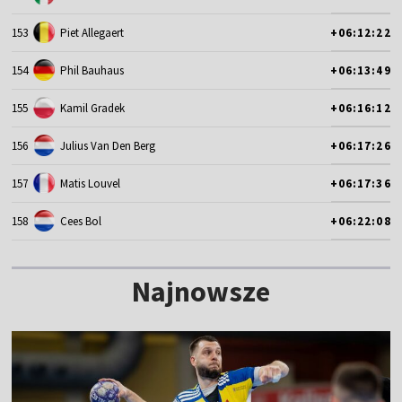
153
Piet Allegaert
+06:12:22
154
Phil Bauhaus
+06:13:49
155
Kamil Gradek
+06:16:12
156
Julius Van Den Berg
+06:17:26
157
Matis Louvel
+06:17:36
158
Cees Bol
+06:22:08
Najnowsze