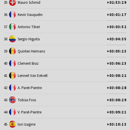
35
Mauro Schmid
+02:53:29
36
Kevin Vauquelin
+03:01:17
37
Antonio Tiberi
+03:03:52
38
Sergio Higuita
+03:04:35
39
Quinten Hermans
+03:05:23
40
Clement Braz
+03:06:23
41
Lennert Van Eetvelt
+03:08:22
42
A. Paret-Peintre
+03:08:28
43
Tobias Foss
+03:08:29
44
V. Paret-Peintre
+03:09:21
45
Ion Izagirre
+03:10:13