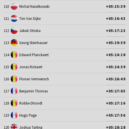
110
Michal Kwiatkowski
+05:15:39
111
Tim Van Dijke
+05:16:43
112
Jakub Otruba
+05:17:23
113
Georg Steinhauser
+05:19:39
114
Edward Planckaert
+05:24:18
115
Jonas Rickaert
+05:24:39
116
Florian Vermeersch
+05:26:49
117
Benjamin Thomas
+05:27:05
118
Robbe Dhondt
+05:27:16
119
Hugo Page
+05:27:56
120
Joshua Tarling
+05:28:28