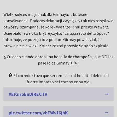
Wielki sukces ma jednak dla Girmaya… bolesne
konsekwencje. Podczas dekoracji zwycięzcy tak nieszczęśliwie
otworzył szampana, że korek wystrzelił mu prosto w twarz.
Ucierpiało lewe oko Erytrejczyka. "La Gazzetta dello Sport"
informuje, że po zejściu z podium Girmay powiedział, że
prawie nic nie widzi. Kolarz został przewieziony do szpitala.
🍾 Cuidado cuando abren una botella de champaña, ¡que NO les
pase lo de Girmay 🇪🇷!
🏥 El corredor tuvo que ser remitido al hospital debido al
fuerte impacto del corcho en su ojo.
#ElGiroEnDIRECTV
pic.twitter.com/vbEWvt6jhK