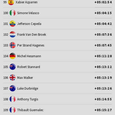
99
Xabier Azparren
+05:02:54
100
Simone Velasco
+05:04:15
101
Jefferson Cepeda
+05:04:42
102
Frank Van Den Broek
+05:07:36
103
Per Strand Hagenes
+05:07:45
104
Michel Hessmann
+05:11:28
105
Robert Stannard
+05:13:12
106
Max Walker
+05:13:19
107
Luke Durbridge
+05:13:26
108
Anthony Turgis
+05:14:55
109
Thibault Guernalec
+05:15:27