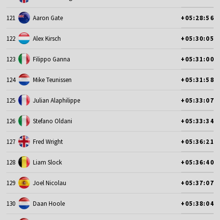
121
Aaron Gate
+05:28:56
122
Alex Kirsch
+05:30:05
123
Filippo Ganna
+05:31:00
124
Mike Teunissen
+05:31:58
125
Julian Alaphilippe
+05:33:07
126
Stefano Oldani
+05:33:34
127
Fred Wright
+05:36:21
128
Liam Slock
+05:36:40
129
Joel Nicolau
+05:37:07
130
Daan Hoole
+05:38:04