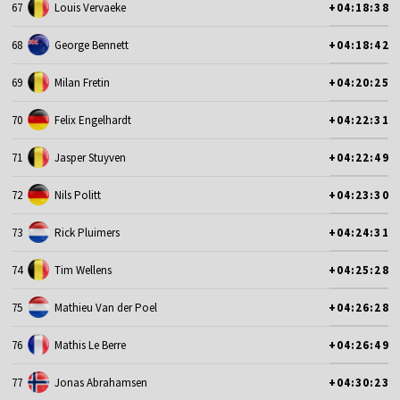
67
Louis Vervaeke
+04:18:38
68
George Bennett
+04:18:42
69
Milan Fretin
+04:20:25
70
Felix Engelhardt
+04:22:31
71
Jasper Stuyven
+04:22:49
72
Nils Politt
+04:23:30
73
Rick Pluimers
+04:24:31
74
Tim Wellens
+04:25:28
75
Mathieu Van der Poel
+04:26:28
76
Mathis Le Berre
+04:26:49
77
Jonas Abrahamsen
+04:30:23