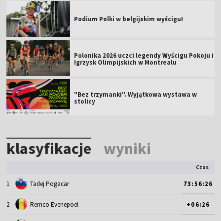
Podium Polki w belgijskim wyścigu!
Polonika 2026 uczci legendy Wyścigu Pokoju i
Igrzysk Olimpijskich w Montrealu
"Bez trzymanki". Wyjątkowa wystawa w
stolicy
klasyfikacje
wyniki
Czas
1
Tadej Pogacar
73:56:26
2
Remco Evenepoel
+06:26