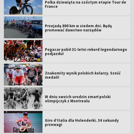
Polka dziewiąta na szóstym etapie Tour de
France
Przejadą 800 km w siedem dni. Będą
promować dawstwo narządów
Pogacar pobił 31-letni rekord legendarnego
podjazdu!
Znakomity wynik polskich kolarzy. Sześć
medali!
W dniu swoich urodzin zmarł polski
olimpijczyk z Montrealu
Giro d’Italia dla Holenderki. 34 sekundy
przewagi