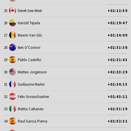
25
Derek Gee-West
+02:12:59
26
Harold Tejada
+02:19:47
27
Maxim Van Gils
+02:24:09
28
Ben O'Connor
+02:31:38
29
Pablo Castrillo
+02:31:43
30
Matteo Jorgenson
+02:33:29
31
Guillaume Martin
+02:34:15
32
Felix Grossschartner
+02:43:22
33
Mattia Cattaneo
+02:51:19
34
Raul Garcia Pierna
+02:52:32