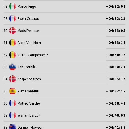
78
Marco Frigo
+04:32:04
79
Ewen Costiou
+04:32:23
80
Mads Pedersen
+04:33:05
81
Brent Van Moer
+04:33:14
82
Victor Campenaerts
+04:34:17
83
Jan Tratnik
+04:34:24
84
Kasper Asgreen
+04:35:37
85
Alex Aranburu
+04:37:55
86
Matteo Vercher
+04:38:44
87
Warren Barguil
+04:40:03
88
Damien Howson
+04:41:38