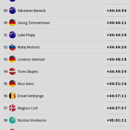
89
Sebastian Berwick
+04:44:04
90
Georg Zimmermann
+04:44:21
91
Luke Plapp
+04:44:30
92
Matej Mohoric
+04:44:30
93
Lorenzo Germani
+04:48:18
94
Toms Skujins
+04:49:39
95
Nico Denz
+04:52:16
96
Emiel Verstrynge
+04:57:11
97
Magnus Cort
+04:57:57
98
Nicolas Vinokurov
+05:01:12