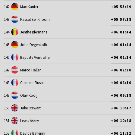
142
Max Kanter
+05:55:29
143
Pascal Eenkhoorn
+05:57:18
144
Jenthe Biermans
+06:01:44
145
John Degenkolb
+06:01:44
146
Baptiste Veistroffer
+06:02:14
147
Marco Haller
+06:02:20
148
Clement Russo
+06:06:10
149
Olav Kooij
+06:09:18
150
Jake Stewart
+06:10:47
151
Lewis Askey
+06:10:48
152
Davide Ballerini
+06:11:22