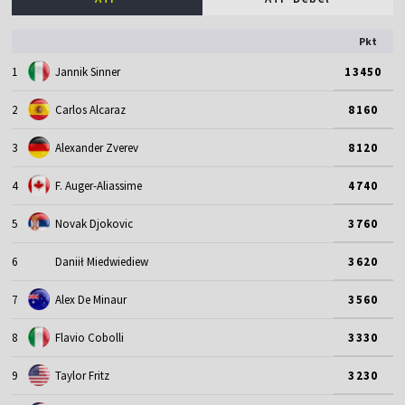
Pkt
1
Jannik Sinner
13450
2
Carlos Alcaraz
8160
3
Alexander Zverev
8120
4
F. Auger-Aliassime
4740
5
Novak Djokovic
3760
6
Daniił Miedwiediew
3620
7
Alex De Minaur
3560
8
Flavio Cobolli
3330
9
Taylor Fritz
3230