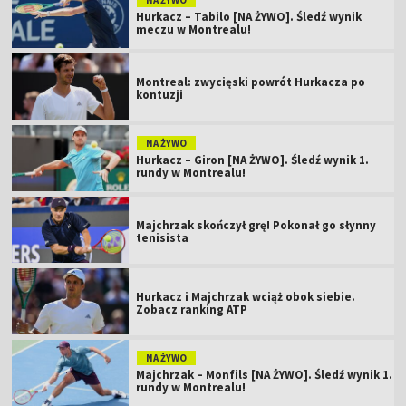
Hurkacz – Tabilo [NA ŻYWO]. Śledź wynik
meczu w Montrealu!
Montreal: zwycięski powrót Hurkacza po
kontuzji
NA ŻYWO
Hurkacz – Giron [NA ŻYWO]. Śledź wynik 1.
rundy w Montrealu!
Majchrzak skończył grę! Pokonał go słynny
tenisista
Hurkacz i Majchrzak wciąż obok siebie.
Zobacz ranking ATP
NA ŻYWO
Majchrzak – Monfils [NA ŻYWO]. Śledź wynik 1.
rundy w Montrealu!