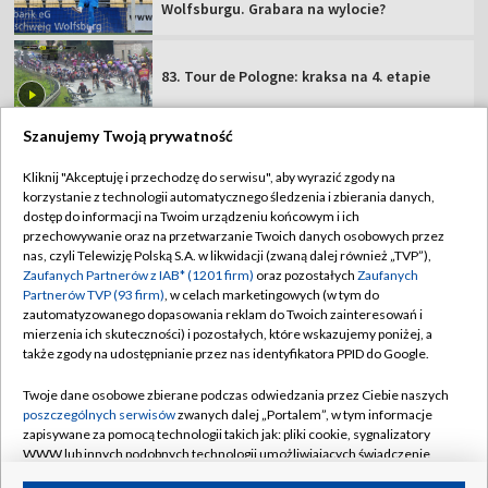
Wolfsburgu. Grabara na wylocie?
83. Tour de Pologne: kraksa na 4. etapie
Szanujemy Twoją prywatność
Kliknij "Akceptuję i przechodzę do serwisu", aby wyrazić zgody na
korzystanie z technologii automatycznego śledzenia i zbierania danych,
TVP
dostęp do informacji na Twoim urządzeniu końcowym i ich
Abonament TVP
Regulamin TVP
przechowywanie oraz na przetwarzanie Twoich danych osobowych przez
nas, czyli Telewizję Polską S.A. w likwidacji (zwaną dalej również „TVP”),
Polityka prywatności
Sklep TVP
Zaufanych Partnerów z IAB* (1201 firm)
oraz pozostałych
Zaufanych
Partnerów TVP (93 firm)
, w celach marketingowych (w tym do
Biuro Reklamy
Moje zgody
zautomatyzowanego dopasowania reklam do Twoich zainteresowań i
mierzenia ich skuteczności) i pozostałych, które wskazujemy poniżej, a
Oferta Handlowa
Biuro reklamy
także zgody na udostępnianie przez nas identyfikatora PPID do Google.
Telegazeta ogłoszenia
Kontakt
Twoje dane osobowe zbierane podczas odwiedzania przez Ciebie naszych
Emisja w TVP
poszczególnych serwisów
zwanych dalej „Portalem”, w tym informacje
zapisywane za pomocą technologii takich jak: pliki cookie, sygnalizatory
Kanały
Rada Programowa
WWW lub innych podobnych technologii umożliwiających świadczenie
dopasowanych i bezpiecznych usług, personalizację treści oraz reklam,
Ogłoszenia przetargowe