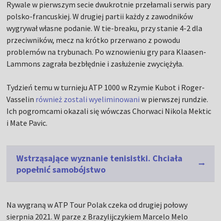
Rywale w pierwszym secie dwukrotnie przełamali serwis pary
polsko-francuskiej. W drugiej partii każdy z zawodników
wygrywał własne podanie. W tie-breaku, przy stanie 4-2 dla
przeciwników, mecz na krótko przerwano z powodu
problemów na trybunach. Po wznowieniu gry para Klaasen-
Lammons zagrała bezbłędnie i zasłużenie zwyciężyła.
Tydzień temu w turnieju ATP 1000 w Rzymie Kubot i Roger-
Vasselin
również zostali wyeliminowani
w pierwszej rundzie.
Ich pogromcami okazali się wówczas Chorwaci Nikola Mektic
i Mate Pavic.
Wstrząsające wyznanie tenisistki. Chciała
popełnić samobójstwo
Na wygraną w ATP Tour Polak czeka od drugiej połowy
sierpnia 2021. W parze z Brazylijczykiem Marcelo Melo