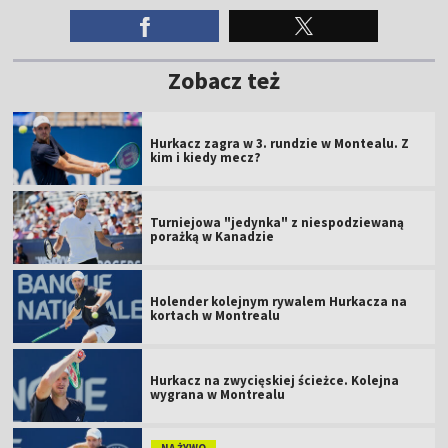
Zobacz też
Hurkacz zagra w 3. rundzie w Montealu. Z
kim i kiedy mecz?
Turniejowa "jedynka" z niespodziewaną
porażką w Kanadzie
Holender kolejnym rywalem Hurkacza na
kortach w Montrealu
Hurkacz na zwycięskiej ścieżce. Kolejna
wygrana w Montrealu
NA ŻYWO