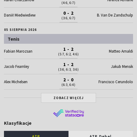
(4:6, 6:7)
0 - 2
Daniił Miedwiediew
B. Van De Zandschulp
(3:6, 6:7)
05 SIERPNIA 2026
Tenis
1 - 2
Fabian Marozsan
Matteo Arnaldi
(5:7, 6:2, 4:6)
1 - 2
Jacob Fearnley
Jakub Mensik
(3:6, 6:3, 3:6)
2 - 0
Alex Michelsen
Francisco Cerundolo
(6:3, 6:4)
ZOBACZ WIĘCEJ
Klasyfikacje
ATP
ATP Debel