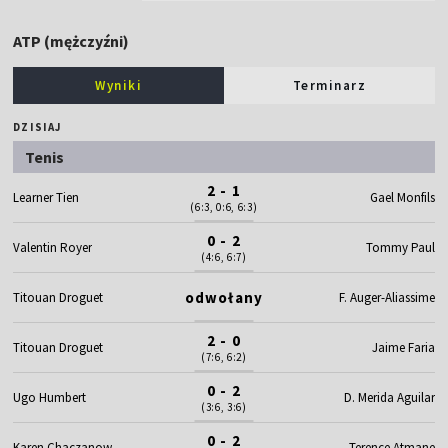
ATP (mężczyźni)
Wyniki
Terminarz
DZISIAJ
Tenis
2 - 1
Learner Tien
Gael Monfils
(6:3, 0:6, 6:3)
0 - 2
Valentin Royer
Tommy Paul
(4:6, 6:7)
odwołany
Titouan Droguet
F. Auger-Aliassime
2 - 0
Titouan Droguet
Jaime Faria
(7:6, 6:2)
0 - 2
Ugo Humbert
D. Merida Aguilar
(3:6, 3:6)
0 - 2
Karen Chaczanow
Terence Atmane