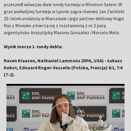
przeszedł wówczas dwie rundy turnieju w Winston-Salem. W
grze podwójnej turnieju w Lyonie zagra również Jan Zieliński.
25-latek urodzony w Warszawie i jego partner deblowy Hugo
Nys z Monako zmierzą się z rozstawioną z nr 2 parą
argentyńsko-brazylijską Maximo Gonzalez i Marcelo Melo.
Wynik meczu 1. rundy debla:
Raven Klaasen, Nathaniel Lammons (RPA, USA) - Łukasz
Kubot, Edouard Roger-Vasselin (Polska, Francja) 6:1, 7:6
(7-2).