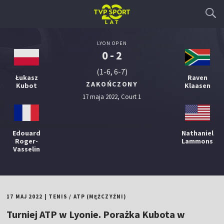
LYON OPEN
0 - 2
(1-6, 6-7)
Łukasz
Raven
ZAKOŃCZONY
Kubot
Klaasen
17 maja 2022, Court 1
Edouard
Nathaniel
Roger-
Lammons
Vasselin
17 MAJ 2022
|
TENIS
/
ATP (MĘŻCZYŹNI)
Turniej ATP w Lyonie. Porażka Kubota w