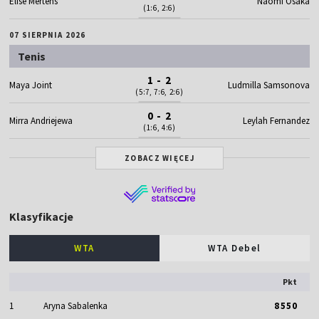
Elise Mertens
Naomi Osaka
(1:6, 2:6)
07 SIERPNIA 2026
Tenis
1 - 2
Maya Joint
Ludmilla Samsonova
(5:7, 7:6, 2:6)
0 - 2
Mirra Andriejewa
Leylah Fernandez
(1:6, 4:6)
ZOBACZ WIĘCEJ
Klasyfikacje
WTA
WTA Debel
Pkt
1
Aryna Sabalenka
8550