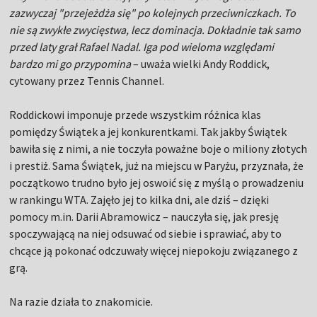
zazwyczaj "przejeżdża się" po kolejnych przeciwniczkach. To
nie są zwykłe zwycięstwa, lecz dominacja. Dokładnie tak samo
przed laty grał Rafael Nadal. Iga pod wieloma względami
bardzo mi go przypomina
– uważa wielki Andy Roddick,
cytowany przez Tennis Channel.
Roddickowi imponuje przede wszystkim różnica klas
pomiędzy Świątek a jej konkurentkami. Tak jakby Świątek
bawiła się z nimi, a nie toczyła poważne boje o miliony złotych
i prestiż. Sama Świątek, już na miejscu w Paryżu, przyznała, że
początkowo trudno było jej oswoić się z myślą o prowadzeniu
w rankingu WTA. Zajęło jej to kilka dni, ale dziś – dzięki
pomocy m.in. Darii Abramowicz – nauczyła się, jak presję
spoczywającą na niej odsuwać od siebie i sprawiać, aby to
chcące ją pokonać odczuwały więcej niepokoju związanego z
grą.
Na razie działa to znakomicie.