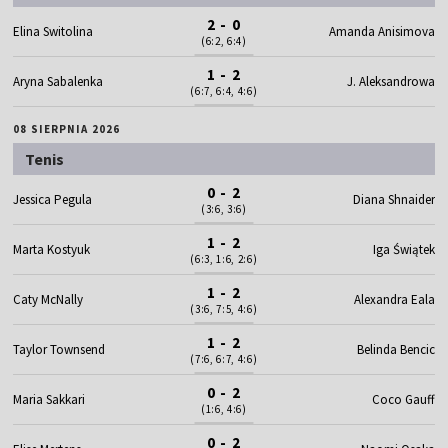
2 - 0
Elina Switolina
Amanda Anisimova
(6:2, 6:4)
1 - 2
Aryna Sabalenka
J. Aleksandrowa
(6:7, 6:4, 4:6)
08 SIERPNIA 2026
Tenis
0 - 2
Jessica Pegula
Diana Shnaider
(3:6, 3:6)
1 - 2
Marta Kostyuk
Iga Świątek
(6:3, 1:6, 2:6)
1 - 2
Caty McNally
Alexandra Eala
(3:6, 7:5, 4:6)
1 - 2
Taylor Townsend
Belinda Bencic
(7:6, 6:7, 4:6)
0 - 2
Maria Sakkari
Coco Gauff
(1:6, 4:6)
0 - 2