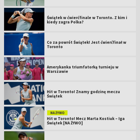
Świątek w ćwierćfinale w Toronto. Z kim i
kiedy zagra Polka?
Co za powrót Świątek! Jest ćwierćfinał w
Toronto
Amerykanka triumfatorką turnieju w
Warszawie
Hit w Toronto! Znamy godzinę meczu
Świątek
NA ŻYWO
Hit w Toronto! Mecz Marta Kostiuk – Iga
Świątek [NA ŻYWO]