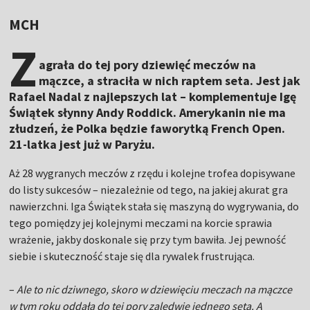
MCH
Z
agrała do tej pory dziewięć meczów na
mączce, a straciła w nich raptem seta. Jest jak
Rafael Nadal z najlepszych lat – komplementuje Igę
Świątek słynny Andy Roddick. Amerykanin nie ma
złudzeń, że Polka będzie faworytką French Open.
21-latka jest już w Paryżu.
Aż 28 wygranych meczów z rzędu i kolejne trofea dopisywane
do listy sukcesów – niezależnie od tego, na jakiej akurat gra
nawierzchni. Iga Świątek stała się maszyną do wygrywania, do
tego pomiędzy jej kolejnymi meczami na korcie sprawia
wrażenie, jakby doskonale się przy tym bawiła. Jej pewność
siebie i skuteczność staje się dla rywalek frustrująca.
–
Ale to nic dziwnego, skoro w dziewięciu meczach na mączce
w tym roku oddała do tej pory zaledwie jednego seta. A