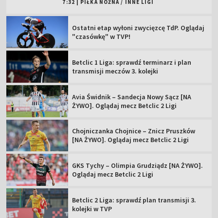
7:32
|
PIŁKA NOŻNA
/
INNE LIGI
Ostatni etap wyłoni zwycięzcę TdP. Oglądaj
"czasówkę" w TVP!
Betclic 1 Liga: sprawdź terminarz i plan
transmisji meczów 3. kolejki
Avia Świdnik – Sandecja Nowy Sącz [NA
ŻYWO]. Oglądaj mecz Betclic 2 Ligi
Chojniczanka Chojnice – Znicz Pruszków
[NA ŻYWO]. Oglądaj mecz Betclic 2 Ligi
GKS Tychy – Olimpia Grudziądz [NA ŻYWO].
Oglądaj mecz Betclic 2 Ligi
Betclic 2 Liga: sprawdź plan transmisji 3.
kolejki w TVP