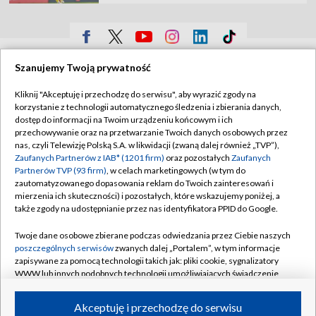
TVP
Szanujemy Twoją prywatność
Abonament TVP
Regulamin TVP
Kliknij "Akceptuję i przechodzę do serwisu", aby wyrazić zgody na
Polityka prywatności
Sklep TVP
korzystanie z technologii automatycznego śledzenia i zbierania danych,
dostęp do informacji na Twoim urządzeniu końcowym i ich
Biuro Reklamy
Moje zgody
przechowywanie oraz na przetwarzanie Twoich danych osobowych przez
nas, czyli Telewizję Polską S.A. w likwidacji (zwaną dalej również „TVP”),
Oferta Handlowa
Biuro reklamy
Zaufanych Partnerów z IAB* (1201 firm)
oraz pozostałych
Zaufanych
Partnerów TVP (93 firm)
, w celach marketingowych (w tym do
Telegazeta ogłoszenia
Kontakt
zautomatyzowanego dopasowania reklam do Twoich zainteresowań i
Emisja w TVP
mierzenia ich skuteczności) i pozostałych, które wskazujemy poniżej, a
także zgody na udostępnianie przez nas identyfikatora PPID do Google.
Kanały
Rada Programowa
Twoje dane osobowe zbierane podczas odwiedzania przez Ciebie naszych
Ogłoszenia przetargowe
poszczególnych serwisów
zwanych dalej „Portalem”, w tym informacje
©2026 Telewizja Polska Spółka Akcyjna w likwidacji
zapisywane za pomocą technologii takich jak: pliki cookie, sygnalizatory
Akademia Telewizyjna
WWW lub innych podobnych technologii umożliwiających świadczenie
Informacje o nadawcy
dopasowanych i bezpiecznych usług, personalizację treści oraz reklam,
udostępnianie funkcji mediów społecznościowych oraz analizowanie
Akceptuję i przechodzę do serwisu
Centrum informacji TVP
ruchu w Internecie.