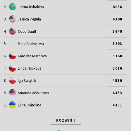
2
Jelena Rybakina
8056
3
Jessica Pegula
6300
4
Coco Gauff
5649
5
Mirra Andriejewa
5293
6
Karolina Muchova
5168
7
Linda Noskova
5016
8
Iga Świątek
4539
9
Amanda Anisimova
4353
10
Elina Switolina
4351
ROZWIŃ