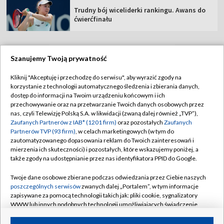
Trudny bój wiceliderki rankingu. Awans do
ćwierćfinału
Szanujemy Twoją prywatność
TVP
Kliknij "Akceptuję i przechodzę do serwisu", aby wyrazić zgody na
korzystanie z technologii automatycznego śledzenia i zbierania danych,
Abonament TVP
Regulamin TVP
dostęp do informacji na Twoim urządzeniu końcowym i ich
Polityka prywatności
Sklep TVP
przechowywanie oraz na przetwarzanie Twoich danych osobowych przez
nas, czyli Telewizję Polską S.A. w likwidacji (zwaną dalej również „TVP”),
Biuro Reklamy
Moje zgody
Zaufanych Partnerów z IAB* (1201 firm)
oraz pozostałych
Zaufanych
Partnerów TVP (93 firm)
, w celach marketingowych (w tym do
Oferta Handlowa
Biuro reklamy
zautomatyzowanego dopasowania reklam do Twoich zainteresowań i
mierzenia ich skuteczności) i pozostałych, które wskazujemy poniżej, a
Telegazeta ogłoszenia
Kontakt
także zgody na udostępnianie przez nas identyfikatora PPID do Google.
Emisja w TVP
Twoje dane osobowe zbierane podczas odwiedzania przez Ciebie naszych
Kanały
Rada Programowa
poszczególnych serwisów
zwanych dalej „Portalem”, w tym informacje
zapisywane za pomocą technologii takich jak: pliki cookie, sygnalizatory
Ogłoszenia przetargowe
WWW lub innych podobnych technologii umożliwiających świadczenie
©2026 Telewizja Polska Spółka Akcyjna w likwidacji
dopasowanych i bezpiecznych usług, personalizację treści oraz reklam,
Akademia Telewizyjna
udostępnianie funkcji mediów społecznościowych oraz analizowanie