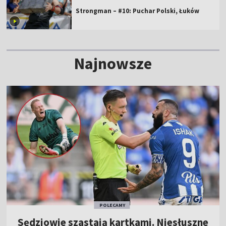
Strongman – #10: Puchar Polski, Łuków
Najnowsze
POLECAMY
Sędziowie szastają kartkami. Niesłuszne