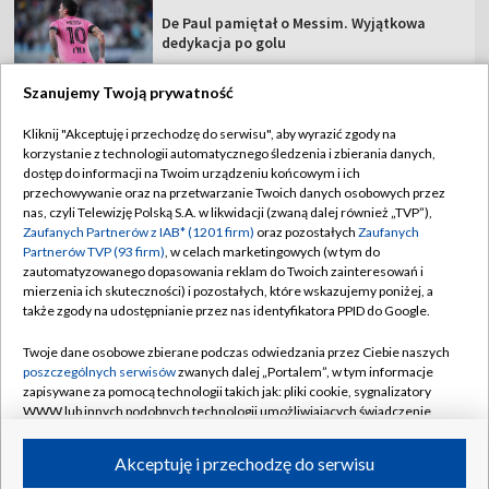
De Paul pamiętał o Messim. Wyjątkowa
dedykacja po golu
Szanujemy Twoją prywatność
Kliknij "Akceptuję i przechodzę do serwisu", aby wyrazić zgody na
korzystanie z technologii automatycznego śledzenia i zbierania danych,
TVP
dostęp do informacji na Twoim urządzeniu końcowym i ich
Abonament TVP
Regulamin TVP
przechowywanie oraz na przetwarzanie Twoich danych osobowych przez
nas, czyli Telewizję Polską S.A. w likwidacji (zwaną dalej również „TVP”),
Polityka prywatności
Sklep TVP
Zaufanych Partnerów z IAB* (1201 firm)
oraz pozostałych
Zaufanych
Partnerów TVP (93 firm)
, w celach marketingowych (w tym do
Biuro Reklamy
Moje zgody
zautomatyzowanego dopasowania reklam do Twoich zainteresowań i
mierzenia ich skuteczności) i pozostałych, które wskazujemy poniżej, a
Oferta Handlowa
Biuro reklamy
także zgody na udostępnianie przez nas identyfikatora PPID do Google.
Telegazeta ogłoszenia
Kontakt
Twoje dane osobowe zbierane podczas odwiedzania przez Ciebie naszych
Emisja w TVP
poszczególnych serwisów
zwanych dalej „Portalem”, w tym informacje
zapisywane za pomocą technologii takich jak: pliki cookie, sygnalizatory
Kanały
Rada Programowa
WWW lub innych podobnych technologii umożliwiających świadczenie
dopasowanych i bezpiecznych usług, personalizację treści oraz reklam,
Ogłoszenia przetargowe
udostępnianie funkcji mediów społecznościowych oraz analizowanie
©2026 Telewizja Polska Spółka Akcyjna w likwidacji
Akceptuję i przechodzę do serwisu
ruchu w Internecie.
Akademia Telewizyjna