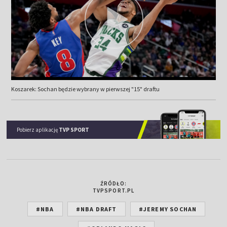
Koszarek: Sochan będzie wybrany w pierwszej "15" draftu
Pobierz aplikację
TVP SPORT
ŹRÓDŁO:
TVPSPORT.PL
#NBA
#NBA DRAFT
#JEREMY SOCHAN