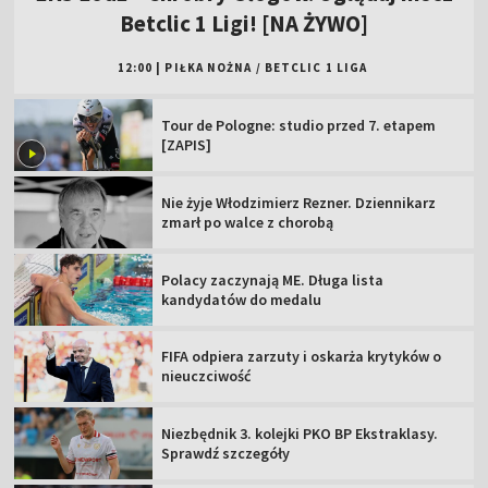
Betclic 1 Ligi! [NA ŻYWO]
12:00
|
PIŁKA NOŻNA
/
BETCLIC 1 LIGA
Tour de Pologne: studio przed 7. etapem
[ZAPIS]
Nie żyje Włodzimierz Rezner. Dziennikarz
zmarł po walce z chorobą
Polacy zaczynają ME. Długa lista
kandydatów do medalu
FIFA odpiera zarzuty i oskarża krytyków o
nieuczciwość
Niezbędnik 3. kolejki PKO BP Ekstraklasy.
Sprawdź szczegóły