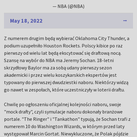
— NBA (@NBA)
May 18, 2022
Z numerem drugim będą wybierać Oklahoma City Thunder, a
podium uzupełniło Houston Rockets. Polscy kibice po raz
pierwszy od wielu lat będą ekscytować się draftową nocą.
Szansę na wybór do NBA ma Jeremy Sochan. 18-letni
skrzydłowy Baylor ma za sobą udany pierwszy sezon
akademicki i przez wielu koszykarskich ekspertów jest
typowany do pierwszej dwudziestki naboru. Niektórzy widzą
go nawet w zespołach, które uczestniczyły w loterii draftu.
Chwilę po ogłoszeniu oficjalnej kolejności naboru, swoje
"mock drafty", czyli symulacje naboru dokonały branżowe
portale. "The Ringer" i "Tankathon" typują, że Sochan trafi z
numerem 10 do Washington Wizards, w którym przed laty
występował Marcin Gortat. Niewykluczone, że Polak pójdzie