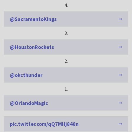
4.
@SacramentoKings
3.
@HoustonRockets
2.
@okcthunder
1.
@OrlandoMagic
pic.twitter.com/qQ7MHj848n