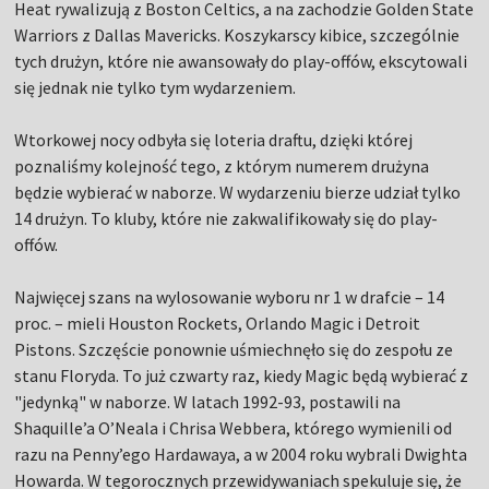
Heat rywalizują z Boston Celtics, a na zachodzie Golden State
Warriors z Dallas Mavericks. Koszykarscy kibice, szczególnie
tych drużyn, które nie awansowały do play-offów, ekscytowali
się jednak nie tylko tym wydarzeniem.
Wtorkowej nocy odbyła się loteria draftu, dzięki której
poznaliśmy kolejność tego, z którym numerem drużyna
będzie wybierać w naborze. W wydarzeniu bierze udział tylko
14 drużyn. To kluby, które nie zakwalifikowały się do play-
offów.
Najwięcej szans na wylosowanie wyboru nr 1 w drafcie – 14
proc. – mieli Houston Rockets, Orlando Magic i Detroit
Pistons. Szczęście ponownie uśmiechnęło się do zespołu ze
stanu Floryda. To już czwarty raz, kiedy Magic będą wybierać z
"jedynką" w naborze. W latach 1992-93, postawili na
Shaquille’a O’Neala i Chrisa Webbera, którego wymienili od
razu na Penny’ego Hardawaya, a w 2004 roku wybrali Dwighta
Howarda. W tegorocznych przewidywaniach spekuluje się, że