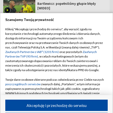
Bartlewicz: popełniliśmy głupie błędy
[WIDEO]
Szanujemy Twoją prywatność
Kliknij "Akceptuję i przechodzę do serwisu", aby wyrazić zgody na
korzystanie z technologii automatycznego śledzenia i zbierania danych,
TVP
dostęp do informacji na Twoim urządzeniu końcowym i ich
Abonament TVP
Regulamin TVP
przechowywanie oraz na przetwarzanie Twoich danych osobowych przez
nas, czyli Telewizję Polską S.A. w likwidacji (zwaną dalej również „TVP”),
Polityka prywatności
Sklep TVP
Zaufanych Partnerów z IAB* (1201 firm)
oraz pozostałych
Zaufanych
Partnerów TVP (93 firm)
, w celach marketingowych (w tym do
Biuro Reklamy
Moje zgody
zautomatyzowanego dopasowania reklam do Twoich zainteresowań i
mierzenia ich skuteczności) i pozostałych, które wskazujemy poniżej, a
Oferta Handlowa
Biuro reklamy
także zgody na udostępnianie przez nas identyfikatora PPID do Google.
Telegazeta ogłoszenia
Kontakt
Twoje dane osobowe zbierane podczas odwiedzania przez Ciebie naszych
Emisja w TVP
poszczególnych serwisów
zwanych dalej „Portalem”, w tym informacje
zapisywane za pomocą technologii takich jak: pliki cookie, sygnalizatory
Kanały
Rada Programowa
WWW lub innych podobnych technologii umożliwiających świadczenie
dopasowanych i bezpiecznych usług, personalizację treści oraz reklam,
Ogłoszenia przetargowe
udostępnianie funkcji mediów społecznościowych oraz analizowanie
©2026 Telewizja Polska Spółka Akcyjna w likwidacji
Akceptuję i przechodzę do serwisu
ruchu w Internecie.
Akademia Telewizyjna