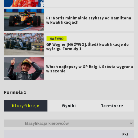
F1: Norris minimalnie szybszy od Hamiltona
w kwalifikacjach
NA ŻYWO
GP Węgier [NA ŻYWO]. Śledź kwalifikacje do
wyścigu Formuły 1
Włoch najlepszy w GP Belgii. Szósta wygrana
w sezonie
Formuła 1
Klasyfikacje
Wyniki
Terminarz
Pkt