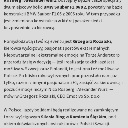
Rosberg
i
Alexander Wurz
. Dostępny będzie także specjalny
dwumiejscowy bolid
BMW Sauber F1.06 X2
, powstały na bazie
konstrukcji BMW Sauber F1.06 z 2006 roku. W tym przypadku
jest zmieniona konstrukcja w której pasażer siedzi
bezpośrednio za kierowcą.
Pomysłodawcą i twórcą eventu jest
Grzegorz Rożalski
,
kierowca wyścigowy, pasjonat sportów ekstremalnych.
Niepowtarzalne i ekstremalne emocje na Torze Anderstorp
przerodziły się w decyzję — jeśli realizacja takich jazd jest
możliwa w Szwecji oraz Finlandii, to jest ona też możliwa w
Polsce. Po blisko roku wytężonych prac pozostało nam już
tylko, razem z innymi pasjonatami F1, zasiąść za kierownicą i
poczuć emocje niczym Nico Rosberg i Alexander Wurz. —
mówi w Grzegorz Rożalski, CEO Emotivo Sp. z o.o.
W Polsce, jazdy bolidami będą realizowane na zamkniętym
torze wyścigowym
Silesia Ring
w
Kamieniu Śląskim
, pod
okiem doświadczonych instruktorów z Polski i Szwecji.