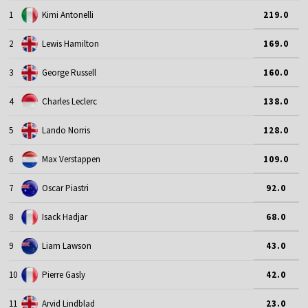
1
Kimi Antonelli
219.0
2
Lewis Hamilton
169.0
3
George Russell
160.0
4
Charles Leclerc
138.0
5
Lando Norris
128.0
6
Max Verstappen
109.0
7
Oscar Piastri
92.0
8
Isack Hadjar
68.0
9
Liam Lawson
43.0
10
Pierre Gasly
42.0
11
Arvid Lindblad
23.0