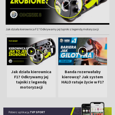
Jak działa kierownica F1? Odkrywamy jej tajniki z legendą motoryzacji
Jak działa kierownica
Banda rozerwałaby
F1? Odkrywamy jej
kierowcę? Jak system
tajniki z legendą
HALO ratuje życie w F1?
motoryzacji
Pobierz aplikację
TVP SPORT