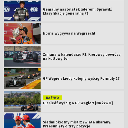
Genialny nastolatek liderem. Sprawdź
klasyfikację generalną F1
Norris wygrywa na Węgrzech!
Zmiana w kalendarzu F1. Kierowcy powrócą
na kultowy tor
GP Węgier: kiedy kolejny wyścig Formuły 1?
NA ŻYWO
F1: śledź wyścig o GP Węgier! [NA ŻYWO]
Siedmiokrotny mistrz świata ukarany.
Przesunięty o trzy pozycje