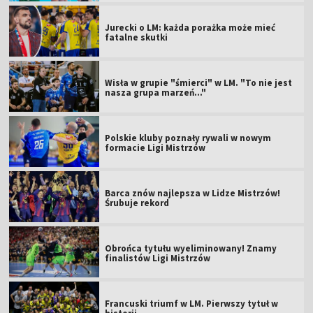
Jurecki o LM: każda porażka może mieć
fatalne skutki
Wisła w grupie "śmierci" w LM. "To nie jest
nasza grupa marzeń..."
Polskie kluby poznały rywali w nowym
formacie Ligi Mistrzów
Barca znów najlepsza w Lidze Mistrzów!
Śrubuje rekord
Obrońca tytułu wyeliminowany! Znamy
finalistów Ligi Mistrzów
Francuski triumf w LM. Pierwszy tytuł w