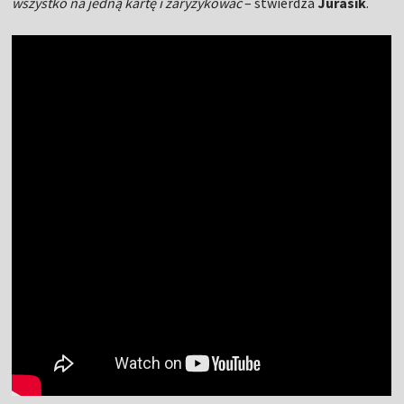
wszystko na jedną kartę i zaryzykować
– stwierdza
Jurasik
.