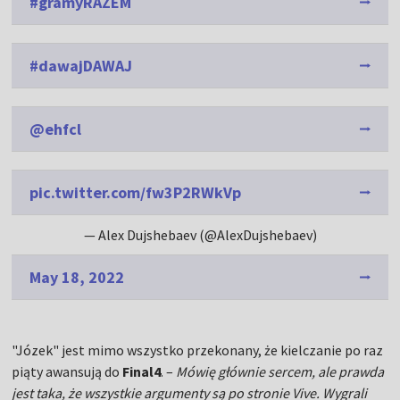
#gramyRAZEM
#dawajDAWAJ
@ehfcl
pic.twitter.com/fw3P2RWkVp
— Alex Dujshebaev (@AlexDujshebaev)
May 18, 2022
"Józek" jest mimo wszystko przekonany, że kielczanie po raz
piąty awansują do
Final4
. –
Mówię głównie sercem, ale prawda
jest taka, że wszystkie argumenty są po stronie Vive. Wygrali