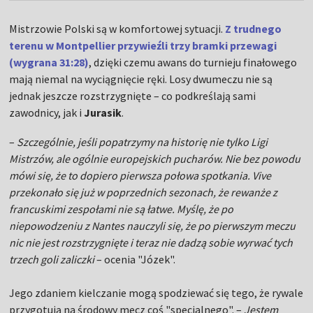
Mistrzowie Polski są w komfortowej sytuacji.
Z trudnego
terenu w Montpellier przywieźli trzy bramki przewagi
(wygrana 31:28)
, dzięki czemu awans do turnieju finałowego
mają niemal na wyciągnięcie ręki. Losy dwumeczu nie są
jednak jeszcze rozstrzygnięte – co podkreślają sami
zawodnicy, jak i
Jurasik
.
–
Szczególnie, jeśli popatrzymy na historię nie tylko Ligi
Mistrzów, ale ogólnie europejskich pucharów. Nie bez powodu
mówi się, że to dopiero pierwsza połowa spotkania. Vive
przekonało się już w poprzednich sezonach, że rewanże z
francuskimi zespołami nie są łatwe. Myślę, że po
niepowodzeniu z Nantes nauczyli się, że po pierwszym meczu
nic nie jest rozstrzygnięte i teraz nie dadzą sobie wyrwać tych
trzech goli zaliczki
– ocenia "Józek".
Jego zdaniem kielczanie mogą spodziewać się tego, że rywale
przygotują na środowy mecz coś "specjalnego". –
Jestem