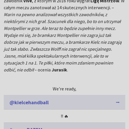
zawodnik
Vive
, z którym w 2016 roku wygrał
Ligę Mistrzów
. W
całym meczu zanotował aż 14 skutecznych interwencji. –
Marin na pewno analizował wszystkich zawodników, z
niektórymi z nich grał. Szacunek dla niego, bo to on utrzymał
Montpellier w grze. Ale teraz to będzie zupełnie inny mecz.
Wydaje mi się, że bramkarz Montpellier nie zagra już tak
dobrze jak w pierwszym meczu, a bramkarze Kielc nie zagrają
już tak słabo. Zwłaszcza Wolff nie zagrał nic specjalnego.
Jasne, miał kilka spektakularnych interwencji, ale to w
sytuacjach 1 na 1. Te piłki, które moim zdaniem powinien
odbić, nie odbił
– ocenia
Jurasik
.
We're ready,
@kielcehandball
!! 🔥