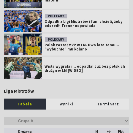
historii
POLECAMY
Odpadli z Ligi Mistrzów i fani chcieli, żeby
odszedł. Trener odpowiada
POLECAMY
Polak został MVP w LM. Dwa lata temu...
"wybuchło" mu kolano
Wisła wygrała i... odpadła! Już bez polskich
drużyn w LM [WIDEO]
Liga Mistrzów
Tabela
Wyniki
Terminarz
Drużyna
M
+/-
Pkt