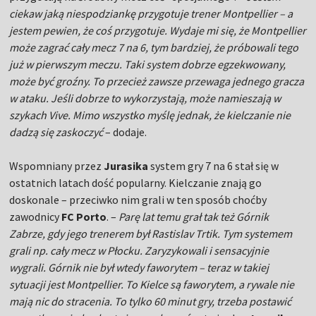
ciekaw jaką niespodziankę przygotuje trener Montpellier – a
jestem pewien, że coś przygotuje. Wydaje mi się, że Montpellier
może zagrać cały mecz 7 na 6, tym bardziej, że próbowali tego
już w pierwszym meczu. Taki system dobrze egzekwowany,
może być groźny. To przecież zawsze przewaga jednego gracza
w ataku. Jeśli dobrze to wykorzystają, może namieszają w
szykach Vive. Mimo wszystko myślę jednak, że kielczanie nie
dadzą się zaskoczyć
– dodaje.
Wspomniany przez
Jurasika
system gry 7 na 6 stał się w
ostatnich latach dość popularny. Kielczanie znają go
doskonale – przeciwko nim grali w ten sposób choćby
zawodnicy
FC Porto
. –
Parę lat temu grał tak też Górnik
Zabrze, gdy jego trenerem był Rastislav Trtik. Tym systemem
grali np. cały mecz w Płocku. Zaryzykowali i sensacyjnie
wygrali. Górnik nie był wtedy faworytem – teraz w takiej
sytuacji jest Montpellier. To Kielce są faworytem, a rywale nie
mają nic do stracenia. To tylko 60 minut gry, trzeba postawić