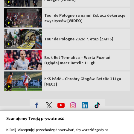
Tour de Pologne za nami! Zobacz dekoracje
zwycięzców [WIDEO]
Tour de Pologne 2026: 7. etap [ZAPIS]
Bruk-Bet Termalica – Warta Poznań.
Oglądaj mecz Betclic 1 Ligi!
ŁKS Łódź – Chrobry Głogów. Betclic 1 Liga
[MECZ]
TVP
Szanujemy Twoją prywatność
Abonament TVP
Regulamin TVP
Kliknij "Akceptuję i przechodzę do serwisu", aby wyrazić zgody na