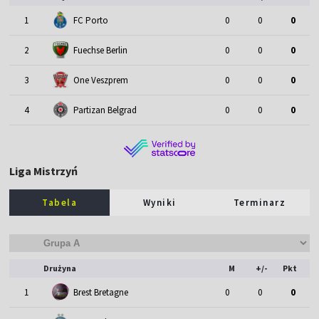
1
FC Porto
0
0
0
2
Fuechse Berlin
0
0
0
3
One Veszprem
0
0
0
4
Partizan Belgrad
0
0
0
Liga Mistrzyń
Tabela
Wyniki
Terminarz
Drużyna
M
+/-
Pkt
1
Brest Bretagne
0
0
0