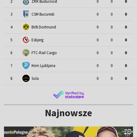
2
ZRK Buducnost
0
0
0
3
CSM Bucuresti
0
0
0
4
BVB Dortmund
0
0
0
5
Esbjerg
0
0
0
6
FTC-Rail Cargo
0
0
0
7
Krim Ljubljana
0
0
0
8
Sola
0
0
0
Najnowsze