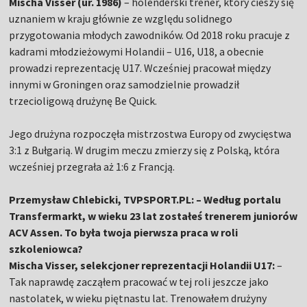
Mischa Visser (ur. 1986)
– holenderski trener, który cieszy się
uznaniem w kraju głównie ze względu solidnego
przygotowania młodych zawodników. Od 2018 roku pracuje z
kadrami młodzieżowymi Holandii – U16, U18, a obecnie
prowadzi reprezentację U17. Wcześniej pracował między
innymi w Groningen oraz samodzielnie prowadził
trzecioligową drużynę Be Quick.
Jego drużyna rozpoczęła mistrzostwa Europy od zwycięstwa
3:1 z Bułgarią. W drugim meczu zmierzy się z Polską, która
wcześniej przegrała aż 1:6 z Francją.
Przemysław Chlebicki, TVPSPORT.PL: – Według portalu
Transfermarkt, w wieku 23 lat zostałeś trenerem juniorów
ACV Assen. To była twoja pierwsza praca w roli
szkoleniowca?
Mischa Visser, selekcjoner reprezentacji Holandii U17:
–
Tak naprawdę zacząłem pracować w tej roli jeszcze jako
nastolatek, w wieku piętnastu lat. Trenowałem drużyny