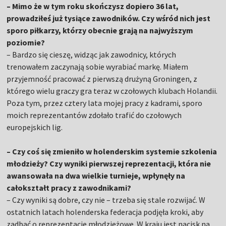
– Mimo że w tym roku skończysz dopiero 36 lat,
prowadziłeś już tysiące zawodników. Czy wśród nich jest
sporo piłkarzy, którzy obecnie grają na najwyższym
poziomie?
– Bardzo się cieszę, widząc jak zawodnicy, których
trenowałem zaczynają sobie wyrabiać markę. Miałem
przyjemność pracować z pierwszą drużyną Groningen, z
którego wielu graczy gra teraz w czołowych klubach Holandii.
Poza tym, przez cztery lata mojej pracy z kadrami, sporo
moich reprezentantów zdołało trafić do czołowych
europejskich lig.
– Czy coś się zmieniło w holenderskim systemie szkolenia
młodzieży? Czy wyniki pierwszej reprezentacji, która nie
awansowała na dwa wielkie turnieje, wpłynęły na
całokształt pracy z zawodnikami?
– Czy wyniki są dobre, czy nie – trzeba się stale rozwijać. W
ostatnich latach holenderska federacja podjęła kroki, aby
zadbać o reprezentacje młodzieżowe. W kraju jest nacisk na