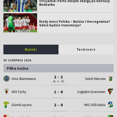
Oficjalnie: Porto złożyło skargę po kontuzji
Bednarka
Kiedy mecz Polska – Bośnia i Hercegowina?
Gdzie będzie transmisja?
Wyniki
Terminarz
05 SIERPNIA 2026
Piłka nożna
2 - 2
Unia Skierniewice
Sokół Kleczew
(k. 1 - 4)
1 - 0
GKS Tychy
Zagłębie Sosnowiec
2 - 0
Górnik Łęczna
KKS 1925 Kalisz