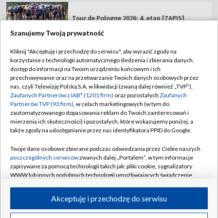
Tour de Pologne 2026: 4. etap [ZAPIS]
Szanujemy Twoją prywatność
Nowy lider Tour de Pologne o ataku na 4.
Kliknij "Akceptuję i przechodzę do serwisu", aby wyrazić zgody na
etapie
korzystanie z technologii automatycznego śledzenia i zbierania danych,
dostęp do informacji na Twoim urządzeniu końcowym i ich
przechowywanie oraz na przetwarzanie Twoich danych osobowych przez
nas, czyli Telewizję Polską S.A. w likwidacji (zwaną dalej również „TVP”),
Zaufanych Partnerów z IAB* (1201 firm)
oraz pozostałych
Zaufanych
Partnerów TVP (93 firm)
, w celach marketingowych (w tym do
TVP
zautomatyzowanego dopasowania reklam do Twoich zainteresowań i
mierzenia ich skuteczności) i pozostałych, które wskazujemy poniżej, a
Abonament TVP
Regulamin TVP
także zgody na udostępnianie przez nas identyfikatora PPID do Google.
Polityka prywatności
Sklep TVP
Twoje dane osobowe zbierane podczas odwiedzania przez Ciebie naszych
Biuro Reklamy
Moje zgody
poszczególnych serwisów
zwanych dalej „Portalem”, w tym informacje
zapisywane za pomocą technologii takich jak: pliki cookie, sygnalizatory
Oferta Handlowa
Biuro reklamy
WWW lub innych podobnych technologii umożliwiających świadczenie
dopasowanych i bezpiecznych usług, personalizację treści oraz reklam,
Telegazeta ogłoszenia
Kontakt
udostępnianie funkcji mediów społecznościowych oraz analizowanie
Akceptuję i przechodzę do serwisu
Emisja w TVP
ruchu w Internecie.
Kanały
Rada Programowa