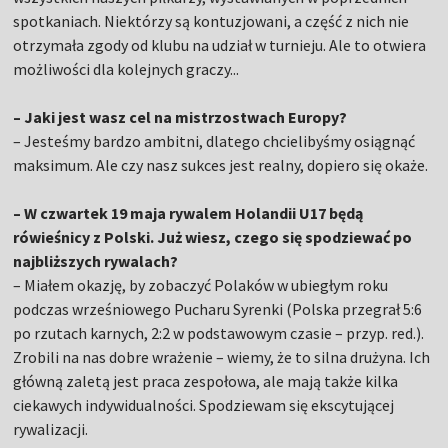
spotkaniach. Niektórzy są kontuzjowani, a część z nich nie
otrzymała zgody od klubu na udział w turnieju. Ale to otwiera
możliwości dla kolejnych graczy...
– Jaki jest wasz cel na mistrzostwach Europy?
– Jesteśmy bardzo ambitni, dlatego chcielibyśmy osiągnąć
maksimum. Ale czy nasz sukces jest realny, dopiero się okaże.
– W czwartek 19 maja rywalem Holandii U17 będą
rówieśnicy z Polski. Już wiesz, czego się spodziewać po
najbliższych rywalach?
– Miałem okazję, by zobaczyć Polaków w ubiegłym roku
podczas wrześniowego Pucharu Syrenki (Polska przegrał 5:6
po rzutach karnych, 2:2 w podstawowym czasie – przyp. red.).
Zrobili na nas dobre wrażenie – wiemy, że to silna drużyna. Ich
główną zaletą jest praca zespołowa, ale mają także kilka
ciekawych indywidualności. Spodziewam się ekscytującej
rywalizacji.