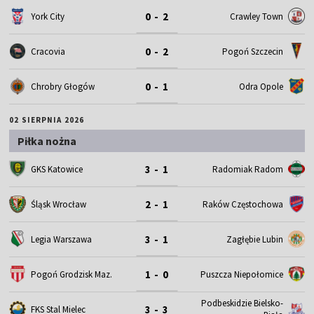
0 - 2
York City
Crawley Town
0 - 2
Cracovia
Pogoń Szczecin
0 - 1
Chrobry Głogów
Odra Opole
02 SIERPNIA 2026
Piłka nożna
3 - 1
GKS Katowice
Radomiak Radom
2 - 1
Śląsk Wrocław
Raków Częstochowa
3 - 1
Legia Warszawa
Zagłębie Lubin
1 - 0
Pogoń Grodzisk Maz.
Puszcza Niepołomice
Podbeskidzie Bielsko-
3 - 3
FKS Stal Mielec