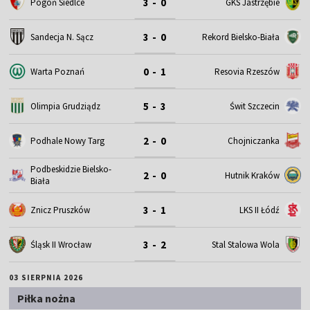
3 - 0
Pogoń Siedlce
GKS Jastrzębie
3 - 0
Sandecja N. Sącz
Rekord Bielsko-Biała
0 - 1
Warta Poznań
Resovia Rzeszów
5 - 3
Olimpia Grudziądz
Świt Szczecin
2 - 0
Podhale Nowy Targ
Chojniczanka
Podbeskidzie Bielsko-
2 - 0
Hutnik Kraków
Biała
3 - 1
Znicz Pruszków
LKS II Łódź
3 - 2
Śląsk II Wrocław
Stal Stalowa Wola
03 SIERPNIA 2026
Piłka nożna