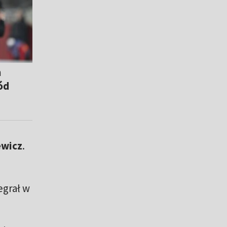
h
ód
ewicz
.
egrał w