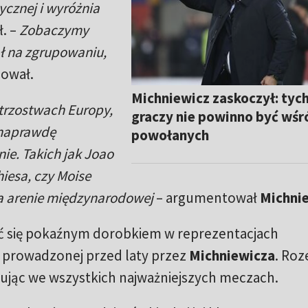
zycznej i wyróżnia
. –
Zobaczymy
ał na zgrupowaniu,
ował.
Michniewicz zaskoczył: tyc
strzostwach Europy,
graczy nie powinno być wśr
 naprawdę
powołanych
nie. Takich jak Joao
hiesa, czy Moise
a arenie międzynarodowej
– argumentował
Michni
ć się pokaźnym dorobkiem w reprezentacjach
 prowadzonej przed laty przez
Michniewicza
. Roz
pując we wszystkich najważniejszych meczach.