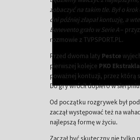
zobaczyć na takim tle. Był o krok 
dni później złapał kontuzję, a wt
Benevento grało w Serie A
– przy
rozmowie z TVPSPORT.PL.
Przed dwoma laty
Pestce
wyjech
pierwszej kolejce
PKO Ekstrakla
poważnej kontuzji, przez którą st
Do gry wrócił dopiero w sierpniu
Od początku rozgrywek był p
zaczął występować też na waha
najlepszą formę w życiu.
Zaczął być skuteczny nie tylko