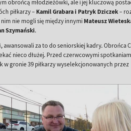
 obrońcą młodzieżówki, ale i jej kluczową postac
ch piłkarzy –
Kamil Grabara i Patryk Dziczek
– ro
 nim nie mogli się między innymi
Mateusz Wietesk
an Szymański
.
i
, awansowali za to do seniorskiej kadry. Obrońca C
ekać nieco dłużej. Przed czerwcowymi spotkaniam
ak w gronie 39 piłkarzy wyselekcjonowanych przez