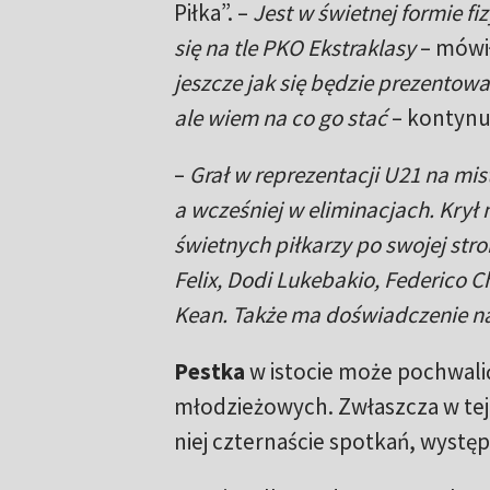
Piłka”. –
Jest w świetnej formie fi
się na tle PKO Ekstraklasy
– mówił
jeszcze jak się będzie prezentow
ale wiem na co go stać
– kontynu
–
Grał w reprezentacji U21 na mi
a wcześniej w eliminacjach. Krył
świetnych piłkarzy po swojej stro
Felix, Dodi Lukebakio, Federico C
Kean. Także ma doświadczenie n
Pestka
w istocie może pochwali
młodzieżowych. Zwłaszcza w tej
niej czternaście spotkań, wystę