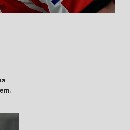
na
iem.