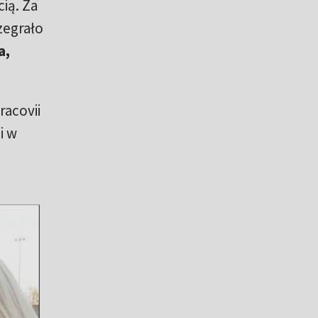
ią. Za
zegrało
a,
racovii
i w