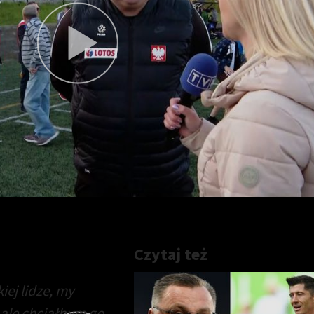
e starcie w USA
Czytaj też
iej lidze, my
 ale chciałbym go