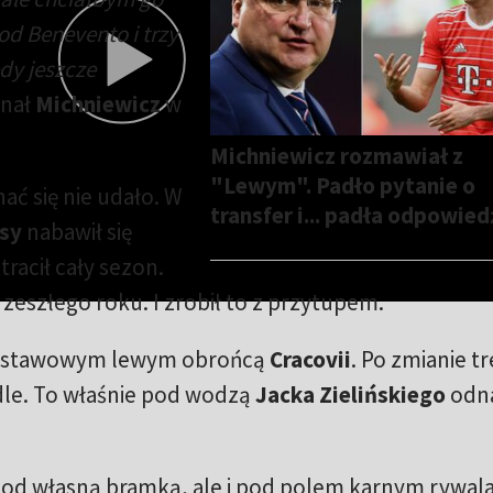
od Benevento i trzy
edy jeszcze
znał
Michniewicz
w
Michniewicz rozmawiał z
"Lewym". Padło pytanie o
ać się nie udało. W
transfer i... padła odpowied
sy
nabawił się
racił cały sezon.
 zeszłego roku. I zrobił to z przytupem.
odstawowym lewym obrońcą
Cracovii
. Po zmianie t
dle. To właśnie pod wodzą
Jacka Zielińskiego
odna
 pod własną bramką, ale i pod polem karnym rywal