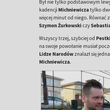
Był nie tylko podstawowym lewym
kadencji
Michniewicza
tylko dwó
więcej minut od niego. Równać z
Szymon Żurkowski
czy
Sebasti
Wszyscy trzej, szybciej od
Pestk
na swoje powołanie musiał pocz
Lidze Narodów
znalazł się jedn
Michniewicza
.