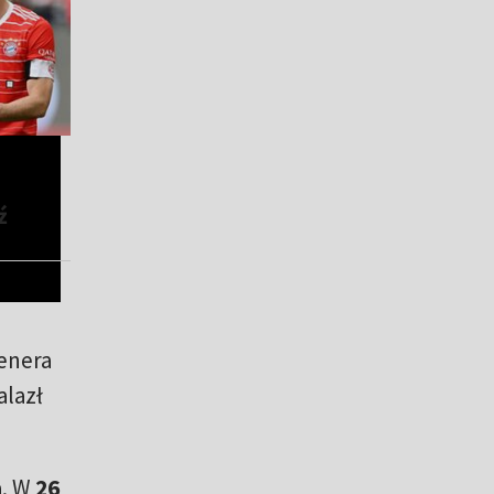
ź
renera
lazł
a. W
26