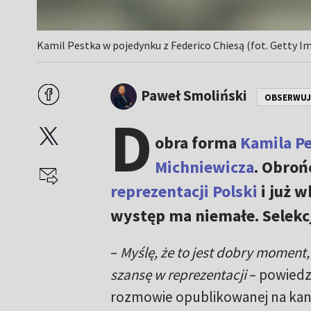
Kamil Pestka w pojedynku z Federico Chiesą (fot. Getty I
Paweł Smoliński
OBSERWUJ
D
obra forma
Kamila Pe
Michniewicza
. Obro
reprezentacji Polski
i już w
występ ma niemałe. Selek
–
Myślę, że to jest dobry moment
szansę w reprezentacji
– powiedz
rozmowie opublikowanej na kan