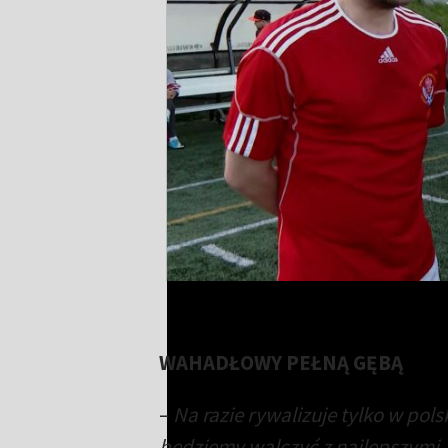
Bortniczuk kontra Michniewicz. Wyjątkow
WAHADŁOWY PEŁNĄ GĘBĄ
–
Na razie rywalizuje tylko w polsk
będziemy walczyć z najlepszymi,