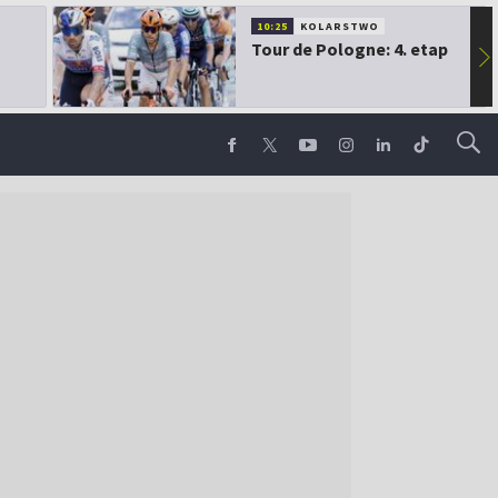
10:25
KOLARSTWO
Tour de Pologne: 4. etap
▶