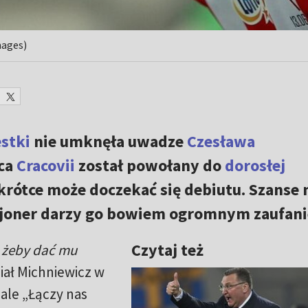
mages)
stki
nie umknęła uwadze
Czesława
ńca
Cracovii
został powołany do
dorosłej
krótce może doczekać się debiutu. Szanse 
cjoner darzy go bowiem ogromnym zaufan
Czytaj też
, żeby dać mu
iał Michniewicz w
ale „Łączy nas