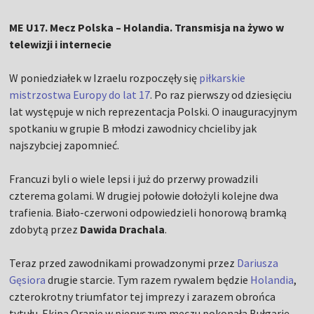
ME U17. Mecz Polska – Holandia. Transmisja na żywo w
telewizji i internecie
W poniedziałek w Izraelu rozpoczęły się
piłkarskie
mistrzostwa Europy do lat 17
. Po raz pierwszy od dziesięciu
lat występuje w nich reprezentacja Polski. O inauguracyjnym
spotkaniu w grupie B młodzi zawodnicy chcieliby jak
najszybciej zapomnieć.
Francuzi byli o wiele lepsi i już do przerwy prowadzili
czterema golami. W drugiej połowie dołożyli kolejne dwa
trafienia. Biało-czerwoni odpowiedzieli honorową bramką
zdobytą przez
Dawida Drachala
.
Teraz przed zawodnikami prowadzonymi przez
Dariusza
Gęsiora
drugie starcie. Tym razem rywalem będzie
Holandia
,
czterokrotny triumfator tej imprezy i zarazem obrońca
tytułu. Ekipa Oranje w pierwszym meczu pokonała Bułgarię