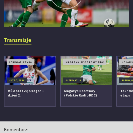
Transmisje
LEKKOATLETYKA
MAGAZYN SPORTOWY RDC
KOLAR
JUTRO, 01:00
JUTRO, 07:10
JUTRO, 0
MŚ do lat 20, Oregon –
Magazyn Sportowy
Tour de
dzień 2.
(Polskie Radio RDC)
etapu
Komentarz: