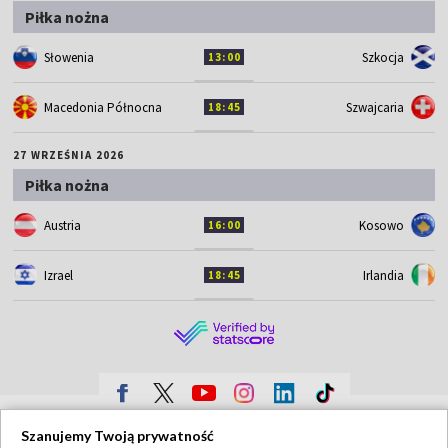
Piłka nożna
Słowenia
Szkocja
13:00
Macedonia Północna
Szwajcaria
18:45
27 WRZEŚNIA 2026
Piłka nożna
Austria
Kosowo
16:00
Izrael
Irlandia
18:45
TVP
Szanujemy Twoją prywatność