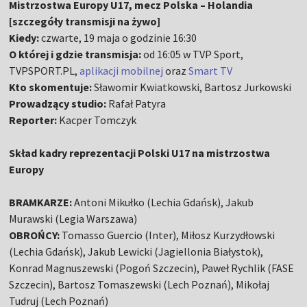
Mistrzostwa Europy U17, mecz Polska – Holandia
[szczegóły transmisji na żywo]
Kiedy:
czwarte, 19 maja o godzinie 16:30
O której i gdzie transmisja:
od 16:05 w TVP Sport,
TVPSPORT.PL,
aplikacji mobilnej
oraz
Smart TV
Kto skomentuje:
Sławomir Kwiatkowski, Bartosz Jurkowski
Prowadzący studio:
Rafał Patyra
Reporter:
Kacper Tomczyk
Skład kadry reprezentacji Polski U17 na mistrzostwa
Europy
BRAMKARZE:
Antoni Mikułko (Lechia Gdańsk), Jakub
Murawski (Legia Warszawa)
OBROŃCY:
Tomasso Guercio (Inter), Miłosz Kurzydłowski
(Lechia Gdańsk), Jakub Lewicki (Jagiellonia Białystok),
Konrad Magnuszewski (Pogoń Szczecin), Paweł Rychlik (FASE
Szczecin), Bartosz Tomaszewski (Lech Poznań), Mikołaj
Tudruj (Lech Poznań)