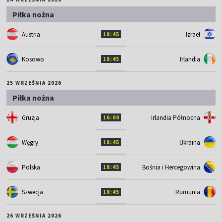
Piłka nożna
Austria
Izrael
18:45
Kosowo
Irlandia
18:45
25 WRZEŚNIA 2026
Piłka nożna
Gruzja
Irlandia Północna
16:00
Węgry
Ukraina
18:45
Polska
Bośnia i Hercegowina
18:45
Szwecja
Rumunia
18:45
26 WRZEŚNIA 2026